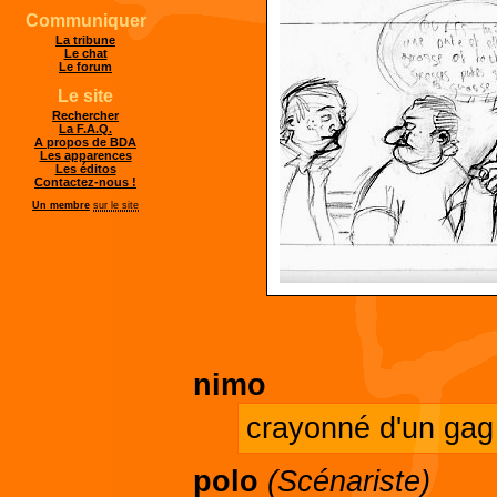
Communiquer
La tribune
Le chat
Le forum
Le site
Rechercher
La F.A.Q.
A propos de BDA
Les apparences
Les éditos
Contactez-nous !
Un membre
sur le site
nimo
crayonné d'un gag 
polo
(Scénariste)