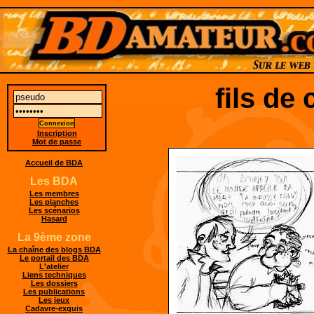
fils de
Inscription
Mot de passe
Accueil de BDA
Les BDA
Les membres
Les planches
Les scénarios
Hasard
La 9ème zone
La chaîne des blogs BDA
Le portail des BDA
L'atelier
Liens techniques
Les dossiers
Les publications
Les jeux
Cadavre-exquis