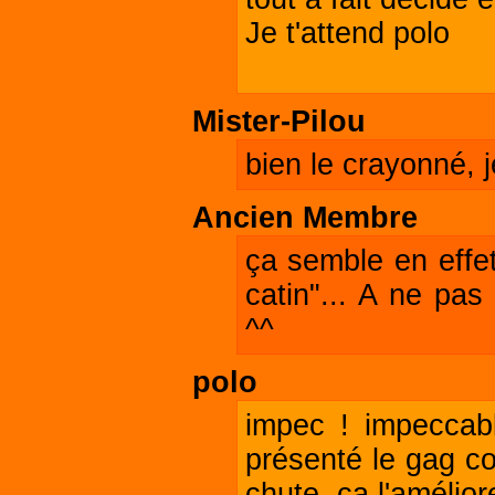
Je t'attend polo
Mister-Pilou
bien le crayonné, je
Ancien Membre
ça semble en effet
catin"... A ne pas
^^
polo
impec ! impeccabl
présenté le gag c
chute, ça l'amélior