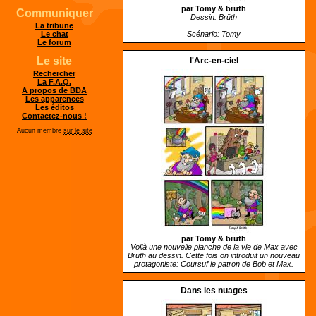
par Tomy &
bruth
Communiquer
Dessin: Brüth
La tribune
Scénario: Tomy
Le chat
Le forum
Le site
l'Arc-en-ciel
Rechercher
La F.A.Q.
A propos de BDA
Les apparences
Les éditos
Contactez-nous !
Aucun membre
sur le site
par Tomy &
bruth
Voilà une nouvelle planche de la vie de Max avec
Brüth au dessin. Cette fois on introduit un nouveau
protagoniste: Coursuf le patron de Bob et Max.
Dans les nuages