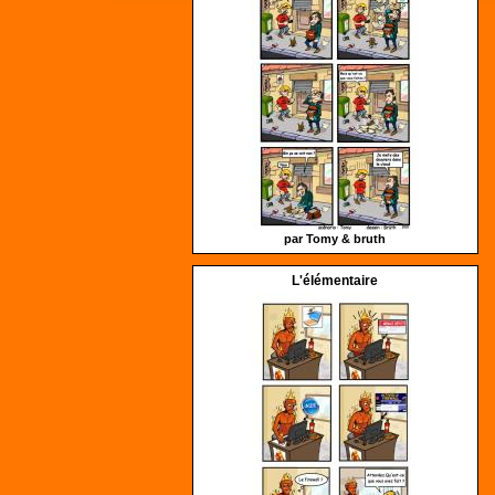
par Tomy &
bruth
L'élémentaire