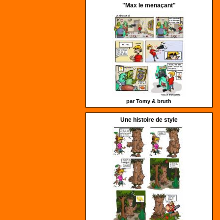
"Max le menaçant"
par Tomy &
bruth
Une histoire de style