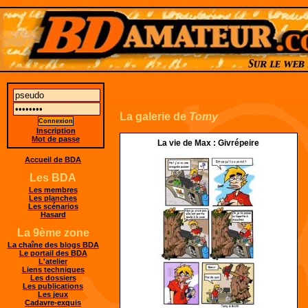
La galerie de
Tomy
Inscription
Mot de passe
La vie de Max : Givrépeire
Accueil de BDA
Les BDA
Les membres
Les planches
Les scénarios
Hasard
La 9ème zone
La chaîne des blogs BDA
Le portail des BDA
L'atelier
Liens techniques
Les dossiers
Les publications
Les jeux
Cadavre-exquis