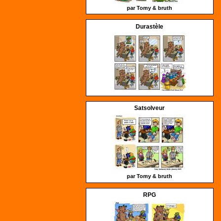
par Tomy &
bruth
Durastèle
Satsolveur
par Tomy &
bruth
RPG