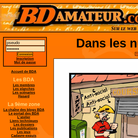
Dans les 
<
Inscription
Mot de passe
Accueil de BDA
Les BDA
Les membres
Les planches
Les scénarios
Hasard
La 9ème zone
La chaîne des blogs BDA
Le portail des BDA
L'atelier
Liens techniques
Les dossiers
Les publications
Les jeux
Cadavre-exquis