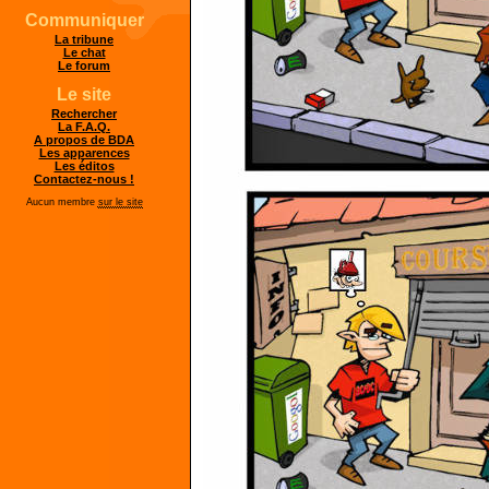
Communiquer
La tribune
Le chat
Le forum
Le site
Rechercher
La F.A.Q.
A propos de BDA
Les apparences
Les éditos
Contactez-nous !
Aucun membre
sur le site