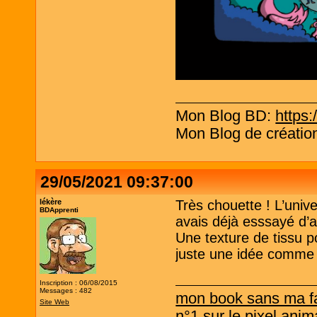
Mon Blog BD:
https:
Mon Blog de création
29/05/2021 09:37:00
lékère
Très chouette ! L’univ
BDApprenti
avais déjà esssayé d’a
Une texture de tissu p
juste une idée comme
Inscription : 06/08/2015
Messages : 482
mon book sans ma f
Site Web
n°1 sur le pixel anim