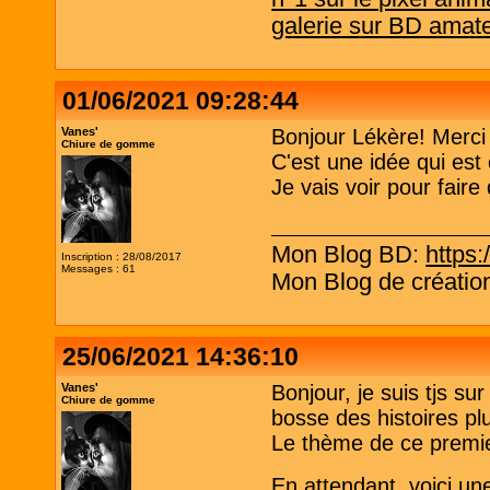
galerie sur BD amat
01/06/2021 09:28:44
Vanes'
Bonjour Lékère! Merci p
Chiure de gomme
C'est une idée qui est
Je vais voir pour faire
Mon Blog BD:
https:
Inscription : 28/08/2017
Messages : 61
Mon Blog de création
25/06/2021 14:36:10
Vanes'
Bonjour, je suis tjs su
Chiure de gomme
bosse des histoires pl
Le thème de ce premier
En attendant, voici un