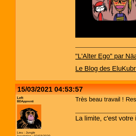
"L'Alter Ego" par Nä
Le Blog des EluKubr
15/03/2021 04:53:57
Left
Très beau travail ! Re
BDApprenti
La limite, c'est votr
Lieu : Jungle
Inscription : 02/03/2020