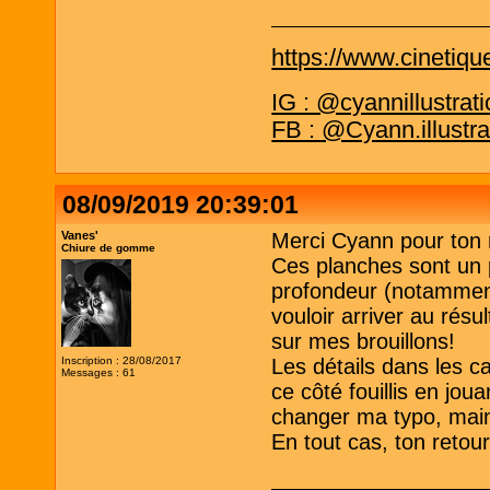
https://www.cinetiqu
IG : @cyannillustrat
FB : @Cyann.illustra
08/09/2019 20:39:01
Vanes'
Merci Cyann pour ton 
Chiure de gomme
Ces planches sont un p
profondeur (notamment 
vouloir arriver au résul
sur mes brouillons!
Inscription : 28/08/2017
Les détails dans les ca
Messages : 61
ce côté fouillis en jou
changer ma typo, maint
En tout cas, ton retour