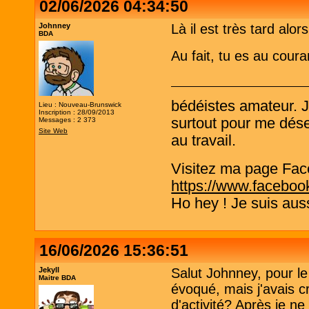
02/06/2026 04:34:50
Johnney
Là il est très tard alo
BDA
Au fait, tu es au cour
bédéistes amateur. 
Lieu : Nouveau-Brunswick
Inscription : 28/09/2013
surtout pour me désen
Messages : 2 373
Site Web
au travail.
Visitez ma page Fac
https://www.faceboo
Ho hey ! Je suis aus
16/06/2026 15:36:51
Jekyll
Salut Johnney, pour le
Maitre BDA
évoqué, mais j'avais c
d'activité? Après je ne