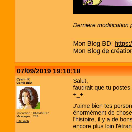
Dernière modification
Mon Blog BD:
https:
Mon Blog de création
07/09/2019 19:10:18
Cyann P.
Salut,
Gentil BDA
faudrait que tu postes t
+_+
J'aime bien tes person
énormément de choses 
Inscription : 04/04/2017
Messages : 787
l'histoire, il y a de b
Site Web
encore plus loin l'étr