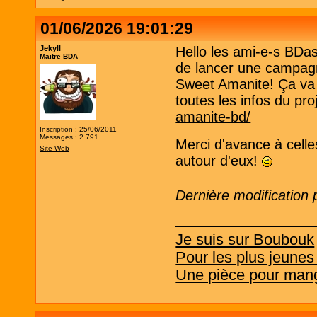
01/06/2026 19:01:29
Jekyll
Hello les ami-e-s BDas
Maitre BDA
de lancer une campagn
Sweet Amanite! Ça va s
toutes les infos du pro
amanite-bd/
Inscription : 25/06/2011
Messages : 2 791
Merci d'avance à celle
Site Web
autour d'eux!
Dernière modification 
Je suis sur Boubouk
Pour les plus jeunes
Une pièce pour mang