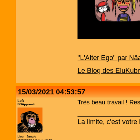
"L'Alter Ego" par Nä
Le Blog des EluKubr
15/03/2021 04:53:57
Left
Très beau travail ! Re
BDApprenti
La limite, c'est votr
Lieu : Jungle
Inscription : 02/03/2020