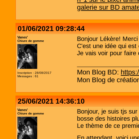
galerie sur BD amat
01/06/2021 09:28:44
Vanes'
Bonjour Lékère! Merci p
Chiure de gomme
C'est une idée qui est
Je vais voir pour faire
Mon Blog BD:
https:
Inscription : 28/08/2017
Messages : 61
Mon Blog de création
25/06/2021 14:36:10
Vanes'
Bonjour, je suis tjs su
Chiure de gomme
bosse des histoires pl
Le thème de ce premier
En attendant, voici un