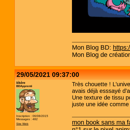
Mon Blog BD:
https:
Mon Blog de création
29/05/2021 09:37:00
lékère
Très chouette ! L’univ
BDApprenti
avais déjà esssayé d’a
Une texture de tissu p
juste une idée comme
Inscription : 06/08/2015
Messages : 482
mon book sans ma f
Site Web
n°1 sur le pixel anim