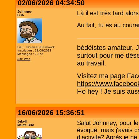
02/06/2026 04:34:50
Johnney
Là il est très tard alo
BDA
Au fait, tu es au cour
bédéistes amateur. 
Lieu : Nouveau-Brunswick
Inscription : 28/09/2013
surtout pour me désen
Messages : 2 372
Site Web
au travail.
Visitez ma page Fac
https://www.faceboo
Ho hey ! Je suis aus
16/06/2026 15:36:51
Jekyll
Salut Johnney, pour le
Maitre BDA
évoqué, mais j'avais c
d'activité? Après je ne