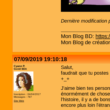
Dernière modification
Mon Blog BD:
https:
Mon Blog de création
07/09/2019 19:10:18
Cyann P.
Salut,
Gentil BDA
faudrait que tu postes t
+_+
J'aime bien tes person
énormément de choses 
Inscription : 04/04/2017
Messages : 787
l'histoire, il y a de b
Site Web
encore plus loin l'étr