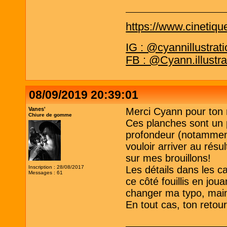
https://www.cinetiqu
IG : @cyannillustrat
FB : @Cyann.illustra
08/09/2019 20:39:01
Vanes'
Merci Cyann pour ton 
Chiure de gomme
Ces planches sont un p
profondeur (notamment 
vouloir arriver au résul
sur mes brouillons!
Inscription : 28/08/2017
Les détails dans les ca
Messages : 61
ce côté fouillis en jou
changer ma typo, maint
En tout cas, ton retour