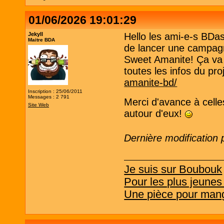
01/06/2026 19:01:29
Jekyll
Hello les ami-e-s BDas
Maitre BDA
de lancer une campagn
Sweet Amanite! Ça va s
toutes les infos du pro
amanite-bd/
Inscription : 25/06/2011
Messages : 2 791
Merci d'avance à celle
Site Web
autour d'eux!
Dernière modification 
Je suis sur Boubouk
Pour les plus jeunes
Une pièce pour mang