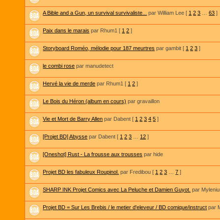
A Bible and a Gun, un survival survivaliste...
par William Lee
[
1
2
3
…
63
]
Paix dans le marais
par Rhum1
[
1
2
]
Storyboard Roméo, mélodie pour 187 meurtres
par gambit
[
1
2
3
]
le combi rose
par manudetect
Hervé la vie de merde
par Rhum1
[
1
2
]
Le Bois du Héron (album en cours)
par gravaillon
Vie et Mort de Barry Allen
par Dabent
[
1
2
3
4
5
]
[Projet BD] Abysse
par Dabent
[
1
2
3
…
12
]
[Oneshot] Rust - La frousse aux trousses
par hide
Projet BD les fabuleux Roupinol.
par Fredibou
[
1
2
3
…
7
]
SHARP INK Projet Comics avec La Peluche et Damien Guyot.
par Myleni
Projet BD = Sur Les Brebis / le metier d'eleveur / BD comique/instruct
par 