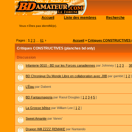
Accueil
Liste des membres
Recherche
Vous n'êtes pas identifié(e).
Pages :
1
2
3
…
61
›
Accueil
»
Critiques CONSTRUCTIVES (
Critiques CONSTRUCTIVES (planches bd only)
Discussion
Infanterie 0010 - BD sur les Forces canadiennes
par Johnney
[
1
2
3
…
3
BD Chronique Du Monde Libre en collaboration avec J8B
par gambit
[
1
2
]
L’Étau
par Dabent
BD Fantasmagoria
par Raoul Douglas
[
1
2
3
4
5
]
La Grosse bêtise
par William Lee
[
1
2
]
Sweet Amanite
par Vanes'
Dragon Will ZZZZ REMAKE
par Nantando