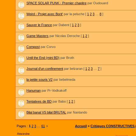
SPACE SOLAR PUNK - Premier chapitre
par Oudouard
Weird - Projet avec Borit'
par la peluche
[
1
2
3
…
8
]
Sauver le France
par Dabent
[
1
2
3
]
Game Masters
par Nicolas Deroche
[
1
2
]
Compost
par Corvo
Until the End (mini BD)
par Broth
Journal d'un confinement
par belzaran
[
1
2
3
…
7
]
la petite souris V2
par bebelmeda
Hanuman
par Pr-Vodkakoff
Tentatives de BD
par Babo
[
1
2
]
Bilal banal VS bilal BRUTAL
par Nantando
Pages :
1
2
3
…
61
›
Accueil
»
Critiques CONSTRUCTIVES (
Atteindre