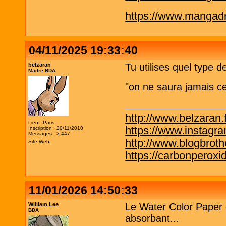
https://www.mangadra
04/11/2025 19:33:40
belzaran
Tu utilises quel type d
Maitre BDA
"on ne saura jamais ce 
http://www.belzaran.f
Lieu : Paris
https://www.instagr
Inscription : 20/11/2010
Messages : 3 447
http://www.blogbrothe
Site Web
https://carbonperox
11/01/2026 14:50:33
William Lee
Le Water Color Paper 
BDA
absorbant...