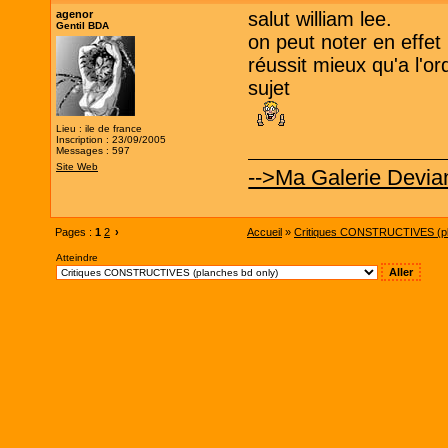
agenor
salut william lee.
Gentil BDA
on peut noter en effet
réussit mieux qu'a l'o
sujet
Lieu : ile de france
Inscription : 23/09/2005
Messages : 597
Site Web
-->Ma Galerie Devian
Pages :
1
2
›
Accueil
»
Critiques CONSTRUCTIVES (pl
Atteindre