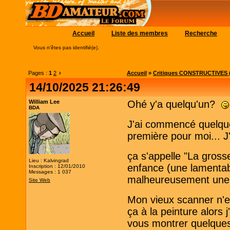
Accueil
Liste des membres
Recherche
Vous n'êtes pas identifié(e).
Pages :
1
2
›
Accueil
»
Critiques CONSTRUCTIVES (
14/10/2025 21:26:49
William Lee
Ohé y'a quelqu'un?
BDA
J'ai commencé quelque
première pour moi... J
ça s'appelle "La gross
Lieu : Kalvingrad
enfance (une lamenta
Inscription : 12/01/2010
Messages : 1 037
malheureusement une h
Site Web
Mon vieux scanner n'
ça à la peinture alors
vous montrer quelques