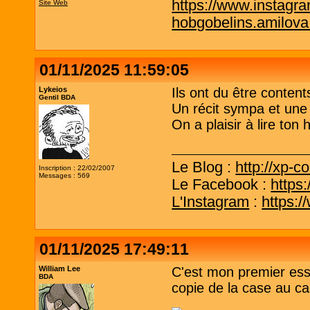
https://www.instagr
Site Web
hobgobelins.amilov
01/11/2025 11:59:05
Lykeios
Ils ont du être content
Gentil BDA
Un récit sympa et une 
On a plaisir à lire ton h
Le Blog :
http://xp-c
Inscription : 22/02/2007
Messages : 569
Le Facebook :
https
L'Instagram
:
https:
01/11/2025 17:49:11
William Lee
C'est mon premier essa
BDA
copie de la case au c