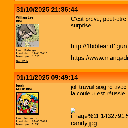
31/10/2025 21:36:44
William Lee
C'est prévu, peut-êtr
BDA
surprise...
http://1bibleand1gu
Lieu : Kalvingrad
Inscription : 12/01/2010
https://www.mangadra
Messages : 1 037
Site Web
01/11/2025 09:49:14
bruth
joli travail soigné a
Expert BDA
la couleur est réussie
Lieu : bordeaux
Inscription : 01/03/2007
Messages : 5 551