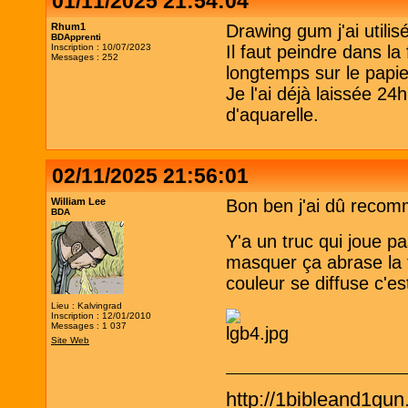
01/11/2025 21:54:04
Rhum1
Drawing gum j'ai utili
BDApprenti
Inscription : 10/07/2023
Il faut peindre dans l
Messages : 252
longtemps sur le papier
Je l'ai déjà laissée 24
d'aquarelle.
02/11/2025 21:56:01
William Lee
Bon ben j'ai dû reco
BDA
Y'a un truc qui joue 
masquer ça abrase la f
couleur se diffuse c'es
Lieu : Kalvingrad
Inscription : 12/01/2010
Messages : 1 037
Site Web
http://1bibleand1gu