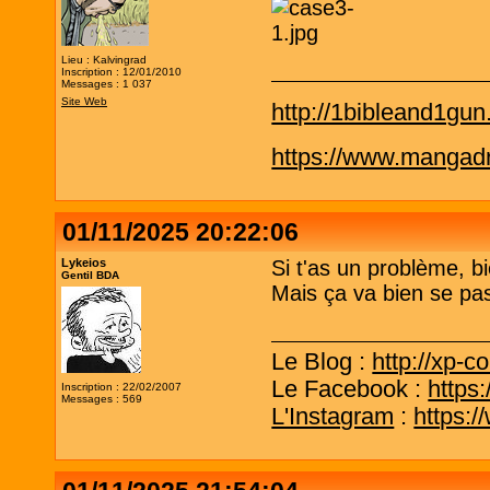
Lieu : Kalvingrad
Inscription : 12/01/2010
Messages : 1 037
Site Web
http://1bibleand1gu
https://www.mangadra
01/11/2025 20:22:06
Lykeios
Si t'as un problème, b
Gentil BDA
Mais ça va bien se pas
Le Blog :
http://xp-c
Le Facebook :
https
Inscription : 22/02/2007
Messages : 569
L'Instagram
:
https: