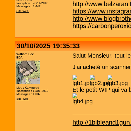
http://www.belzaran.f
Inscription : 20/11/2010
Messages : 3 447
https://www.instagr
Site Web
http://www.blogbrothe
https://carbonperox
30/10/2025 19:35:33
William Lee
Salut Monsieur, tout le
BDA
J'ai acheté un scanner
Lieu : Kalvingrad
Et le petit WIP qui va
Inscription : 12/01/2010
Messages : 1 037
Site Web
http://1bibleand1gu