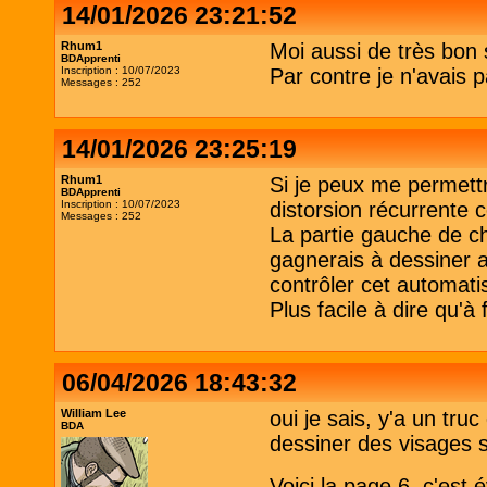
14/01/2026 23:21:52
Rhum1
Moi aussi de très bon 
BDApprenti
Inscription : 10/07/2023
Par contre je n'avais p
Messages : 252
14/01/2026 23:25:19
Rhum1
Si je peux me permett
BDApprenti
Inscription : 10/07/2023
distorsion récurrente 
Messages : 252
La partie gauche de c
gagnerais à dessiner a
contrôler cet automat
Plus facile à dire qu'à 
06/04/2026 18:43:32
William Lee
oui je sais, y'a un tr
BDA
dessiner des visages
Voici la page 6, c'e