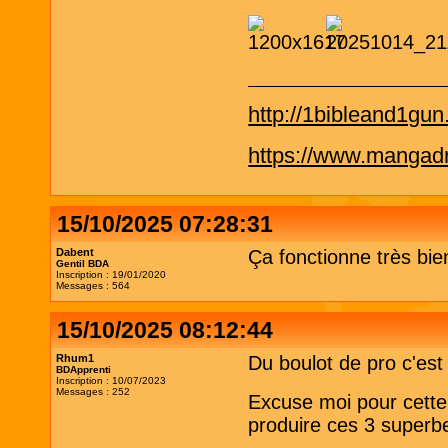
http://1bibleand1gu
https://www.mangadra
15/10/2025 07:28:31
Dabent
Ça fonctionne très bi
Gentil BDA
Inscription : 19/01/2020
Messages : 564
15/10/2025 08:12:44
Rhum1
Du boulot de pro c'es
BDApprenti
Inscription : 10/07/2023
Messages : 252
Excuse moi pour cette
produire ces 3 superb