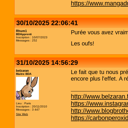
https://www.mangadra
30/10/2025 22:06:41
Rhum1
Purée vous avez vraim
BDApprenti
Inscription : 10/07/2023
Messages : 252
Les oufs!
31/10/2025 14:56:29
belzaran
Le fait que tu nous pr
Maitre BDA
encore plus l'effet. A r
http://www.belzaran.f
https://www.instagr
Lieu : Paris
Inscription : 20/11/2010
http://www.blogbrothe
Messages : 3 447
Site Web
https://carbonperox