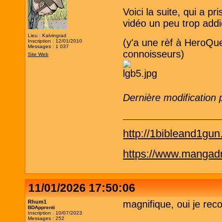
Voici la suite, qui a p
vidéo un peu trop addic
Lieu : Kalvingrad
(y'a une rèf à HeroQue
Inscription : 12/01/2010
Messages : 1 037
connoisseurs)
Site Web
Dernière modification 
http://1bibleand1gu
https://www.mangadra
11/01/2026 17:50:06
Rhum1
magnifique, oui je rec
BDApprenti
Inscription : 10/07/2023
Messages : 252