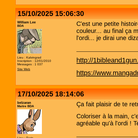
15/10/2025 15:06:30
William Lee
C'est une petite histo
BDA
couleur... au final ça
l'ordi... je dirai une d
Lieu : Kalvingrad
http://1bibleand1gu
Inscription : 12/01/2010
Messages : 1 037
Site Web
https://www.mangadra
17/10/2025 18:14:06
belzaran
Ça fait plaisir de te re
Maitre BDA
Coloriser à la main, c'
agréable qu'à l'ordi ! 
Lieu : Paris