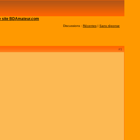
 le site BDAmateur.com
Discussions :
Récentes
|
Sans réponse
#1