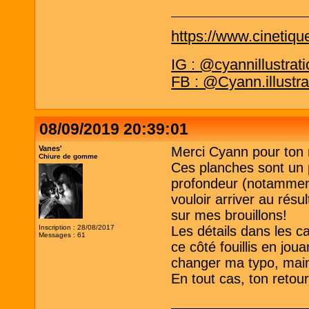
https://www.cinetiqu
IG : @cyannillustrat
FB : @Cyann.illustra
08/09/2019 20:39:01
Vanes'
Merci Cyann pour ton 
Chiure de gomme
Ces planches sont un p
profondeur (notamment 
vouloir arriver au résul
sur mes brouillons!
Inscription : 28/08/2017
Les détails dans les ca
Messages : 61
ce côté fouillis en jou
changer ma typo, maint
En tout cas, ton retour