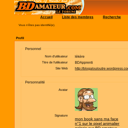
Accueil
Liste des membres
Recherche
Vous n'êtes pas identifié(e).
Profil
Personnel
Nom d'utilisateur
lékère
Titre de l'utilisateur
BDApprenti
Site Web
http://blogalouloutre.wordpress.c
Personnalité
Avatar
Signature
mon book sans ma face
n°1 sur le pixel animalier