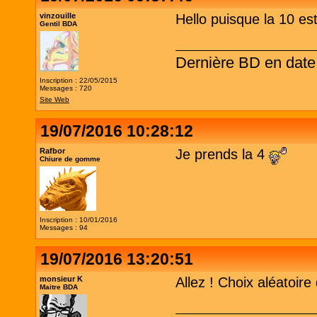
vinzouille
Hello puisque la 10 est
Gentil BDA
Dernière BD en dat
Inscription : 22/05/2015
Messages : 720
Site Web
19/07/2016 10:28:12
Rafbor
Je prends la 4
Chiure de gomme
Inscription : 10/01/2016
Messages : 94
19/07/2016 13:20:51
monsieur K
Allez ! Choix aléatoire
Maitre BDA