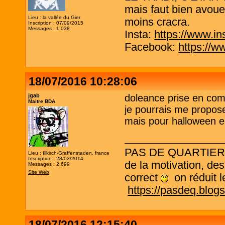
mais faut bien avouer
Lieu : la vallée du Gier
moins cracra.
Inscription : 07/09/2015
Messages : 1 038
Insta:
https://www.in
Facebook:
https://w
18/07/2016 10:28:06
jgab
doleance prise en com
Maitre BDA
je pourrais me propose
mais pour halloween el
PAS DE QUARTIER ! L
Lieu : Illkirch-Graffenstaden, france
Inscription : 28/03/2014
de la motivation, des
Messages : 2 699
Site Web
correct
on réduit le
https://pasdeq.blog
18/07/2016 12:15:40