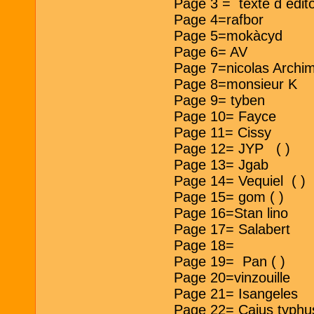
Page 3 = texte d e
Page 4=rafbor
Page 5=mokàcyd
Page 6= AV
Page 7=nicolas Archi
Page 8=monsieur K
Page 9= tyben
Page 10= Fayce
Page 11= Cissy
Page 12= JYP ( )
Page 13= Jgab
Page 14= Vequiel ( )
Page 15= gom ( )
Page 16=Stan lino
Page 17= Salabert
Page 18=
Page 19= Pan ( )
Page 20=vinzouille
Page 21= Isangeles
Page 22= Caius typhu