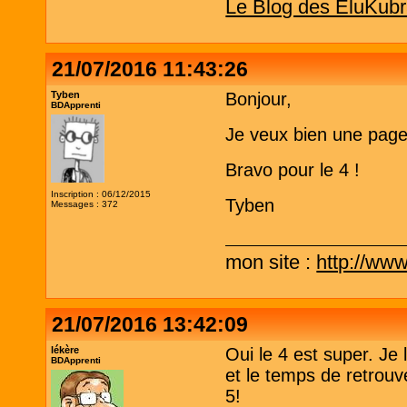
Le Blog des EluKubr
21/07/2016 11:43:26
Tyben
Bonjour,
BDApprenti
Je veux bien une page
Bravo pour le 4 !
Inscription : 06/12/2015
Tyben
Messages : 372
mon site :
http://www
21/07/2016 13:42:09
lékère
Oui le 4 est super. Je
BDApprenti
et le temps de retrouve
5!