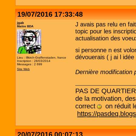
19/07/2016 17:33:48
jgab
J avais pas relu en fai
Maitre BDA
topic pour les inscripti
actualisation des voe
si personne n est volo
dévouerais ( j ai l idée
Lieu : Illkirch-Graffenstaden, france
Inscription : 28/03/2014
Messages : 2 699
Site Web
Dernière modification 
PAS DE QUARTIER ! L
de la motivation, des
correct
on réduit le
https://pasdeq.blog
20/07/2016 00:07:13