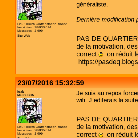
généraliste.
Dernière modification 
Lieu : Illkirch-Graffenstaden, france
Inscription : 28/03/2014
Messages : 2 699
Site Web
PAS DE QUARTIER ! L
de la motivation, des
correct
on réduit le
https://pasdeq.blog
23/07/2016 15:32:59
jgab
Je suis au repos force
Maitre BDA
wifi. J editerais la sui
PAS DE QUARTIER ! L
de la motivation, des
Lieu : Illkirch-Graffenstaden, france
Inscription : 28/03/2014
correct
on réduit le
Messages : 2 699