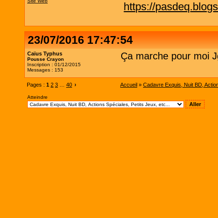
Site Web
https://pasdeq.blog
23/07/2016 17:47:54
Caïus Typhus
Ça marche pour moi J
Pousse Crayon
Inscription : 01/12/2015
Messages : 153
Pages :
1
2
3
…
40
›
Accueil
»
Cadavre Exquis, Nuit BD, Actions
Atteindre