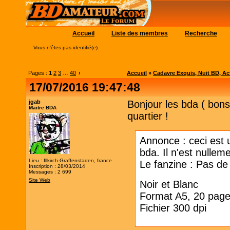
Accueil
Liste des membres
Recherche
Vous n'êtes pas identifié(e).
Pages :
1
2
3
…
40
›
Accueil
»
Cadavre Exquis, Nuit BD, Acti
17/07/2016 19:47:48
jgab
Bonjour les bda ( bons
Maitre BDA
quartier !
Annonce : ceci est u
bda. Il n'est nullem
Lieu : Illkirch-Graffenstaden, france
Le fanzine : Pas de 
Inscription : 28/03/2014
Messages : 2 699
Site Web
Noir et Blanc
Format A5, 20 page
Fichier 300 dpi