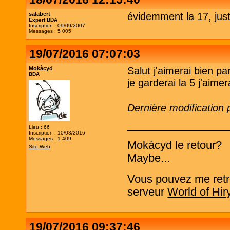
salabert
évidemment la 17, just
Expert BDA
Inscription : 09/09/2007
Messages : 5 005
19/07/2016 07:07:03
Mokàcyd
Salut j'aimerai bien p
BDA
je garderai la 5 j'aime
Dernière modification
Lieu : 66
Inscription : 10/03/2016
Messages : 1 409
Mokàcyd le retour?
Site Web
Maybe...
Vous pouvez me retro
serveur
World of Hir
19/07/2016 09:37:46