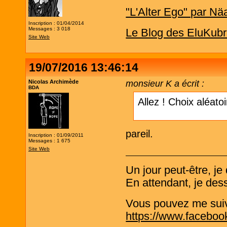
"L'Alter Ego" par Nä
Inscription : 01/04/2014
Messages : 3 018
Le Blog des EluKubr
Site Web
19/07/2016 13:46:14
Nicolas Archimède
monsieur K a écrit :
BDA
Allez ! Choix aléato
pareil.
Inscription : 01/09/2011
Messages : 1 675
Site Web
Un jour peut-être, j
En attendant, je de
Vous pouvez me suivre
https://www.faceboo