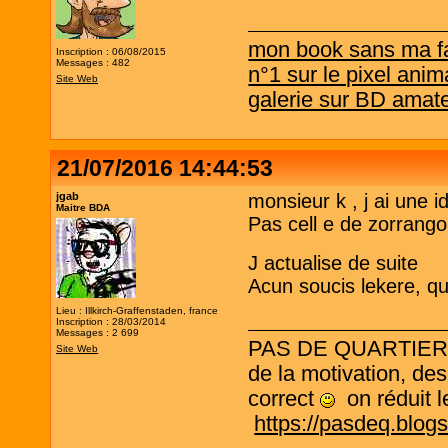
mon book sans ma f
Inscription : 06/08/2015
Messages : 482
n°1 sur le pixel anim
Site Web
galerie sur BD amat
21/07/2016 14:44:53
jgab
monsieur k , j ai une i
Maitre BDA
Pas cell e de zorrango
J actualise de suite
Acun soucis lekere, q
Lieu : Illkirch-Graffenstaden, france
Inscription : 28/03/2014
Messages : 2 699
PAS DE QUARTIER ! L
Site Web
de la motivation, des
correct
on réduit le
https://pasdeq.blog