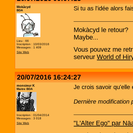
Mokàcyd
Si tu as l'idée alors fai
BDA
Mokàcyd le retour?
Maybe...
Lieu : 66
Inscription : 10/03/2016
Messages : 1 409
Vous pouvez me retro
Site Web
serveur
World of Hir
20/07/2016 16:24:27
monsieur K
Je crois savoir qu'elle 
Maitre BDA
Dernière modification
Inscription : 01/04/2014
Messages : 3 018
"L'Alter Ego" par Nä
Site Web