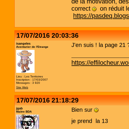
de la motivation, des
correct
on réduit le
https://pasdeq.blog
17/07/2016 20:03:36
isangeles
J'en suis ! la page 21 
Aventurier de l'Etrange
https://effilocheur.w
Lieu : Les Territoires
Inscription : 17/03/2007
Messages : 3 920
Site Web
17/07/2016 21:18:29
jgab
Bien sur
Maitre BDA
je prend la 13