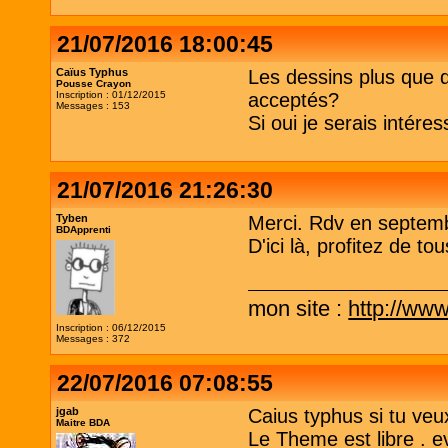
21/07/2016 18:00:45
Caïus Typhus
Les dessins plus que dé
Pousse Crayon
Inscription : 01/12/2015
acceptés?
Messages : 153
Si oui je serais intére
21/07/2016 21:26:30
Tyben
Merci. Rdv en septemb
BDApprenti
D'ici là, profitez de to
mon site :
http://www
Inscription : 06/12/2015
Messages : 372
22/07/2016 07:08:55
jgab
Caius typhus si tu veux
Maitre BDA
Le Theme est libre . ev