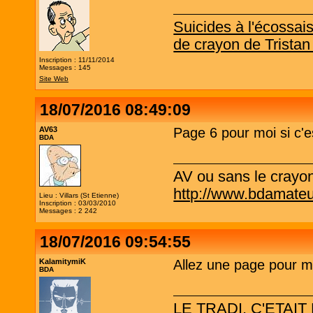
Suicides à l'écossai
de crayon de Tristan
Inscription : 11/11/2014
Messages : 145
Site Web
18/07/2016 08:49:09
AV63
Page 6 pour moi si c'e
BDA
AV ou sans le crayo
http://www.bdamateu
Lieu : Villars (St Etienne)
Inscription : 03/03/2010
Messages : 2 242
18/07/2016 09:54:55
KalamitymiK
Allez une page pour mo
BDA
LE TRADI, C'ETAIT