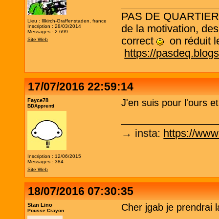
PAS DE QUARTIER ! L
Lieu : Illkirch-Graffenstaden, france
de la motivation, des
Inscription : 28/03/2014
Messages : 2 699
correct
on réduit le
Site Web
https://pasdeq.blog
17/07/2016 22:59:14
Fayce78
J'en suis pour l'ours e
BDApprenti
→ insta
:
https://www
Inscription : 12/06/2015
Messages : 384
Site Web
18/07/2016 07:30:35
Stan Lino
Cher jgab je prendrai l
Pousse Crayon