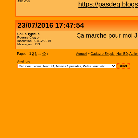
Site Web
https://pasdeq.blog
23/07/2016 17:47:54
Caïus Typhus
Ça marche pour moi J
Pousse Crayon
Inscription : 01/12/2015
Messages : 153
Pages :
1
2
3
…
40
›
Accueil
»
Cadavre Exquis, Nuit BD, Actions
Atteindre