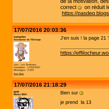
de la motivation, des
correct
on réduit le
https://pasdeq.blog
17/07/2016 20:03:36
isangeles
J'en suis ! la page 21 
Aventurier de l'Etrange
https://effilocheur.w
Lieu : Les Territoires
Inscription : 17/03/2007
Messages : 3 920
Site Web
17/07/2016 21:18:29
jgab
Bien sur
Maitre BDA
je prend la 13