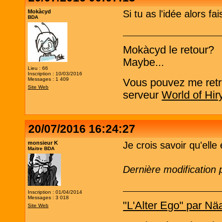
Mokàcyd
Si tu as l'idée alors fai
BDA
Mokàcyd le retour?
Maybe...
Lieu : 66
Inscription : 10/03/2016
Messages : 1 409
Vous pouvez me retro
Site Web
serveur
World of Hir
20/07/2016 16:24:27
monsieur K
Je crois savoir qu'elle 
Maitre BDA
Dernière modification
Inscription : 01/04/2014
Messages : 3 018
"L'Alter Ego" par Nä
Site Web