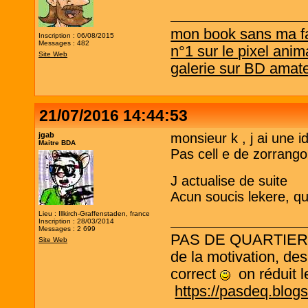
mon book sans ma f
Inscription : 06/08/2015
Messages : 482
n°1 sur le pixel anim
Site Web
galerie sur BD amat
21/07/2016 14:44:53
jgab
monsieur k , j ai une i
Maitre BDA
Pas cell e de zorrango
J actualise de suite
Acun soucis lekere, q
Lieu : Illkirch-Graffenstaden, france
Inscription : 28/03/2014
Messages : 2 699
PAS DE QUARTIER ! L
Site Web
de la motivation, des
correct
on réduit le
https://pasdeq.blog