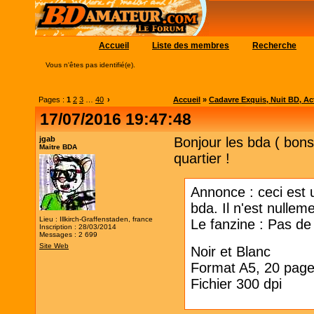
Accueil
Liste des membres
Recherche
Vous n'êtes pas identifié(e).
Pages :
1
2
3
…
40
›
Accueil
»
Cadavre Exquis, Nuit BD, Acti
17/07/2016 19:47:48
jgab
Bonjour les bda ( bons
Maitre BDA
quartier !
Annonce : ceci est u
bda. Il n'est nullem
Lieu : Illkirch-Graffenstaden, france
Le fanzine : Pas de 
Inscription : 28/03/2014
Messages : 2 699
Site Web
Noir et Blanc
Format A5, 20 page
Fichier 300 dpi