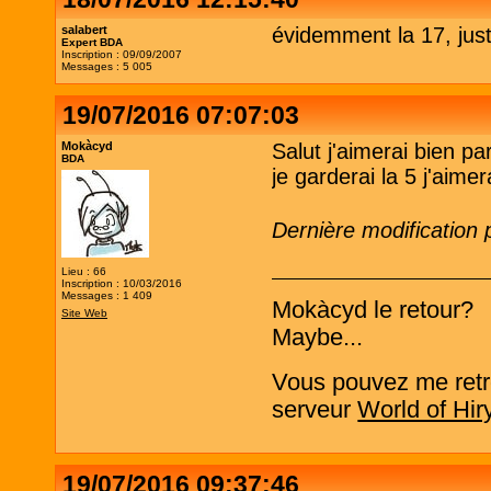
salabert
évidemment la 17, just
Expert BDA
Inscription : 09/09/2007
Messages : 5 005
19/07/2016 07:07:03
Mokàcyd
Salut j'aimerai bien p
BDA
je garderai la 5 j'aime
Dernière modification
Lieu : 66
Inscription : 10/03/2016
Messages : 1 409
Mokàcyd le retour?
Site Web
Maybe...
Vous pouvez me retro
serveur
World of Hir
19/07/2016 09:37:46