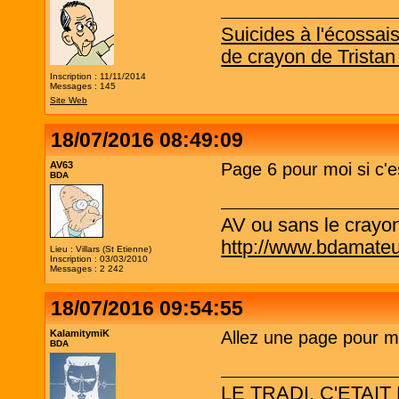
Suicides à l'écossai
de crayon de Tristan
Inscription : 11/11/2014
Messages : 145
Site Web
18/07/2016 08:49:09
AV63
Page 6 pour moi si c'e
BDA
AV ou sans le crayo
http://www.bdamateu
Lieu : Villars (St Etienne)
Inscription : 03/03/2010
Messages : 2 242
18/07/2016 09:54:55
KalamitymiK
Allez une page pour mo
BDA
LE TRADI, C'ETAIT