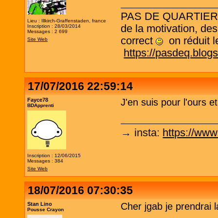
PAS DE QUARTIER ! L
Lieu : Illkirch-Graffenstaden, france
de la motivation, des
Inscription : 28/03/2014
Messages : 2 699
correct
on réduit le
Site Web
https://pasdeq.blog
17/07/2016 22:59:14
Fayce78
J'en suis pour l'ours e
BDApprenti
→ insta
:
https://www
Inscription : 12/06/2015
Messages : 384
Site Web
18/07/2016 07:30:35
Stan Lino
Cher jgab je prendrai l
Pousse Crayon