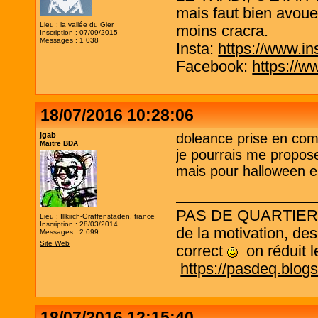
mais faut bien avouer
Lieu : la vallée du Gier
moins cracra.
Inscription : 07/09/2015
Messages : 1 038
Insta:
https://www.in
Facebook:
https://w
18/07/2016 10:28:06
jgab
doleance prise en com
Maitre BDA
je pourrais me propose
mais pour halloween el
PAS DE QUARTIER ! L
Lieu : Illkirch-Graffenstaden, france
Inscription : 28/03/2014
de la motivation, des
Messages : 2 699
Site Web
correct
on réduit le
https://pasdeq.blog
18/07/2016 12:15:40