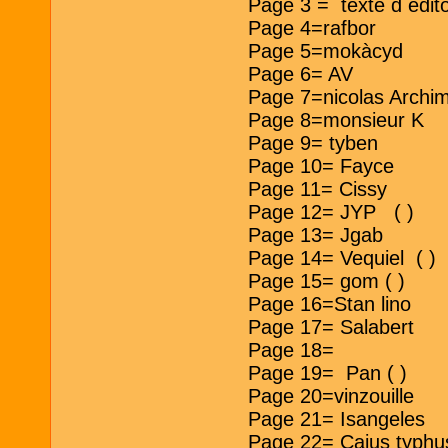
Page 3 = texte d e
Page 4=rafbor
Page 5=mokàcyd
Page 6= AV
Page 7=nicolas Archi
Page 8=monsieur K
Page 9= tyben
Page 10= Fayce
Page 11= Cissy
Page 12= JYP ( )
Page 13= Jgab
Page 14= Vequiel ( )
Page 15= gom ( )
Page 16=Stan lino
Page 17= Salabert
Page 18=
Page 19= Pan ( )
Page 20=vinzouille
Page 21= Isangeles
Page 22= Caius typhu