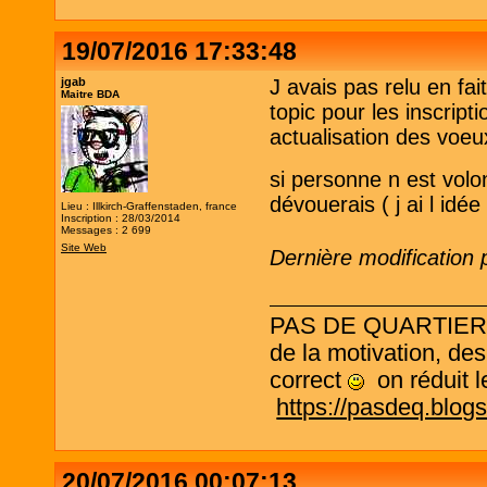
19/07/2016 17:33:48
jgab
J avais pas relu en fai
Maitre BDA
topic pour les inscripti
actualisation des voe
si personne n est volo
dévouerais ( j ai l idée
Lieu : Illkirch-Graffenstaden, france
Inscription : 28/03/2014
Messages : 2 699
Site Web
Dernière modification 
PAS DE QUARTIER ! L
de la motivation, des
correct
on réduit le
https://pasdeq.blog
20/07/2016 00:07:13