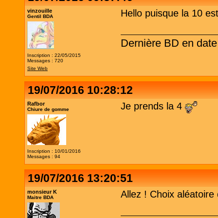
vinzouille
Hello puisque la 10 est
Gentil BDA
Dernière BD en dat
Inscription : 22/05/2015
Messages : 720
Site Web
19/07/2016 10:28:12
Rafbor
Je prends la 4
Chiure de gomme
Inscription : 10/01/2016
Messages : 94
19/07/2016 13:20:51
monsieur K
Allez ! Choix aléatoire
Maitre BDA