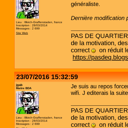
généraliste.
Dernière modification 
Lieu : Illkirch-Graffenstaden, france
Inscription : 28/03/2014
Messages : 2 699
Site Web
PAS DE QUARTIER ! L
de la motivation, des
correct
on réduit le
https://pasdeq.blog
23/07/2016 15:32:59
jgab
Je suis au repos force
Maitre BDA
wifi. J editerais la sui
PAS DE QUARTIER ! L
de la motivation, des
Lieu : Illkirch-Graffenstaden, france
Inscription : 28/03/2014
correct
on réduit le
Messages : 2 699