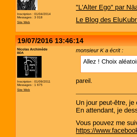
"L'Alter Ego" par Nä
Inscription : 01/04/2014
Messages : 3 018
Le Blog des EluKubr
Site Web
19/07/2016 13:46:14
Nicolas Archimède
monsieur K a écrit :
BDA
Allez ! Choix aléato
pareil.
Inscription : 01/09/2011
Messages : 1 675
Site Web
Un jour peut-être, j
En attendant, je de
Vous pouvez me suivre
https://www.faceboo