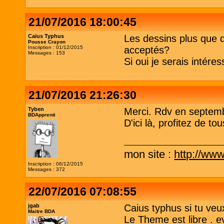
21/07/2016 18:00:45
Caïus Typhus
Les dessins plus que dé
Pousse Crayon
Inscription : 01/12/2015
acceptés?
Messages : 153
Si oui je serais intére
21/07/2016 21:26:30
Tyben
Merci. Rdv en septemb
BDApprenti
D'ici là, profitez de to
mon site :
http://www
Inscription : 06/12/2015
Messages : 372
22/07/2016 07:08:55
jgab
Caius typhus si tu veux
Maitre BDA
Le Theme est libre . ev