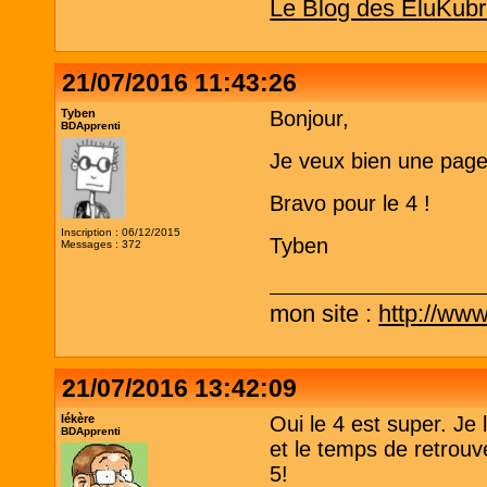
Le Blog des EluKubr
21/07/2016 11:43:26
Tyben
Bonjour,
BDApprenti
Je veux bien une page
Bravo pour le 4 !
Inscription : 06/12/2015
Tyben
Messages : 372
mon site :
http://www
21/07/2016 13:42:09
lékère
Oui le 4 est super. Je
BDApprenti
et le temps de retrouve
5!