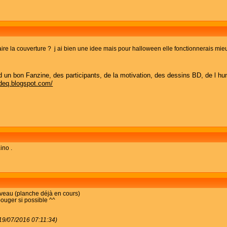
ire la couverture ? j ai bien une idee mais pour halloween elle fonctionnerais mieu
 bon Fanzine, des participants, de la motivation, des dessins BD, de l humo
sdeq.blogspot.com/
ino .
ouveau (planche déjà en cours)
bouger si possible ^^
19/07/2016 07:11:34)