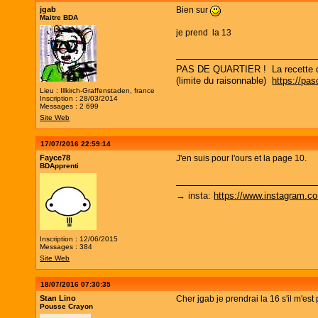
jgab
Bien sur
Maitre BDA
je prend la 13
PAS DE QUARTIER ! La recette d un
(limite du raisonnable)
https://pa
Lieu : Illkirch-Graffenstaden, france
Inscription : 28/03/2014
Messages : 2 699
Site Web
17/07/2016 22:59:14
Fayce78
J'en suis pour l'ours et la page 10.
BDApprenti
→ insta
:
https://www.instagram.c
Inscription : 12/06/2015
Messages : 384
Site Web
18/07/2016 07:30:35
Stan Lino
Cher jgab je prendrai la 16 s'il m'est
Pousse Crayon