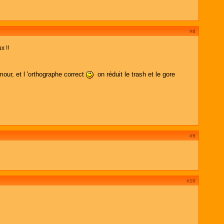
#8
x !!
ur, et l 'orthographe correct
on réduit le trash et le gore
#9
#10