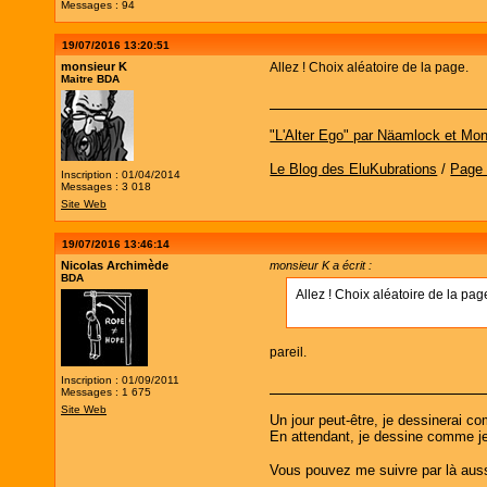
Messages : 94
19/07/2016 13:20:51
monsieur K
Allez ! Choix aléatoire de la page.
Maitre BDA
"L'Alter Ego" par Näamlock et Mon
Le Blog des EluKubrations
/
Page
Inscription : 01/04/2014
Messages : 3 018
Site Web
19/07/2016 13:46:14
Nicolas Archimède
monsieur K a écrit :
BDA
Allez ! Choix aléatoire de la pag
pareil.
Inscription : 01/09/2011
Messages : 1 675
Site Web
Un jour peut-être, je dessinerai c
En attendant, je dessine comme j
Vous pouvez me suivre par là aussi