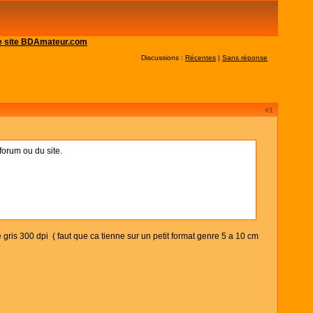
 le site BDAmateur.com
Discussions :
Récentes
|
Sans réponse
#1
 forum ou du site.
gris 300 dpi ( faut que ca tienne sur un petit format genre 5 a 10 cm