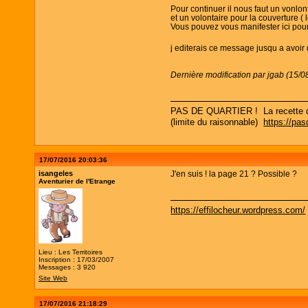
Pour continuer il nous faut un vonlont
et un volontaire pour la couverture 
Vous pouvez vous manifester ici pour 
j editerais ce message jusqu a avoir 
Dernière modification par jgab (15/
PAS DE QUARTIER ! La recette d un
(limite du raisonnable)
https://pa
17/07/2016 20:03:36
isangeles
J'en suis ! la page 21 ? Possible ?
Aventurier de l'Etrange
https://effilocheur.wordpress.com/
Lieu : Les Territoires
Inscription : 17/03/2007
Messages : 3 920
Site Web
17/07/2016 21:18:29