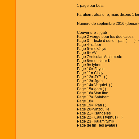
1 page par bda.
Parution : aléatoire, mais disons 1 to
Numéro de septembre 2016 (demandez 
Couverture : jgab
Page 2 vierge pour les dédicaces
Page 3 = texte d edito par ( ) e
Page 4=rafbor
Page 5=mokàcyd
Page 6= AV
Page 7=nicolas Archimède
Page 8=monsieur K
Page 9= tyben
Page 10= Fayce
Page 11= Cissy
Page 12= JYP ( )
Page 13= Jgab
Page 14= Vequiel ( )
Page 15= gom ( )
Page 16=Stan lino
Page 17= Salabert
Page 18=
Page 19= Pan ( )
Page 20=vinzouille
Page 21= Isangeles
Page 22= Caius typhus ( )
Page 23= kalamitymik
Page de fin les avatars