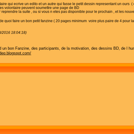
aire qui ecrive un edito et un autre qui fasse le petit dessin representant un ours (
( les volontaire peuvent soumettre une page de BD
reprendre la suite , ou si vous n etes pas disponible pour le prochain , et les nou
de quoi faire un bon petit fanzine ( 20 pages minimum voire plus paire de 4 pour la
08/2016 18:04:18)
 bon Fanzine, des participants, de la motivation, des dessins BD, de l humo
sdeq.blogspot.com/