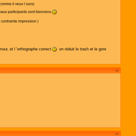
 comme il veux l ours)
veaux participants sont bienvenu
 contrainte impression )
ur, et l 'orthographe correct
on réduit le trash et le gore
#2
#3