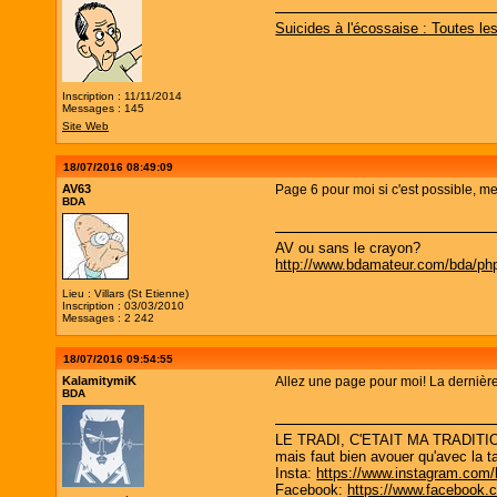
Suicides à l'écossaise : Toutes l
Inscription : 11/11/2014
Messages : 145
Site Web
18/07/2016 08:49:09
AV63
Page 6 pour moi si c'est possible, me
BDA
AV ou sans le crayon?
http://www.bdamateur.com/bda/php
Lieu : Villars (St Etienne)
Inscription : 03/03/2010
Messages : 2 242
18/07/2016 09:54:55
KalamitymiK
Allez une page pour moi! La dernière
BDA
LE TRADI, C'ETAIT MA TRADITIO
mais faut bien avouer qu'avec la ta
Insta:
https://www.instagram.com/
Facebook:
https://www.facebook.