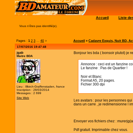
Accueil
Liste d
Vous n'êtes pas identifié(e).
Pages :
1
2
3
…
40
›
Accueil
»
Cadavre Exquis, Nuit BD, Acti
17/07/2016 19:47:48
jgab
Bonjour les bda ( bonsoir plutot) je 
Maitre BDA
Annonce : ceci est un fanzine col
Le fanzine : Pas de Quartier !
Noir et Blanc
Format A5, 20 pages.
Fichier 300 dpi
Lieu : Illkirch-Graffenstaden, france
Inscription : 28/03/2014
Messages : 2 699
Site Web
Les avatars : pour les personnes qui
dans un carre , je redimensionne l i
Envoyer vos fichiers chez : murerjg(a
Pdf gratuit. Imprimable chez vous.