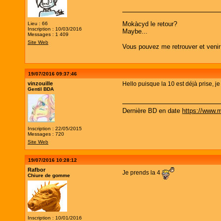
Mokàcyd le retour?
Lieu : 66
Inscription : 10/03/2016
Maybe...
Messages : 1 409
Site Web
Vous pouvez me retrouver et venir
19/07/2016 09:37:46
vinzouille
Hello puisque la 10 est déjà prise, j
Gentil BDA
Dernière BD en date
https://www.
Inscription : 22/05/2015
Messages : 720
Site Web
19/07/2016 10:28:12
Rafbor
Je prends la 4
Chiure de gomme
Inscription : 10/01/2016