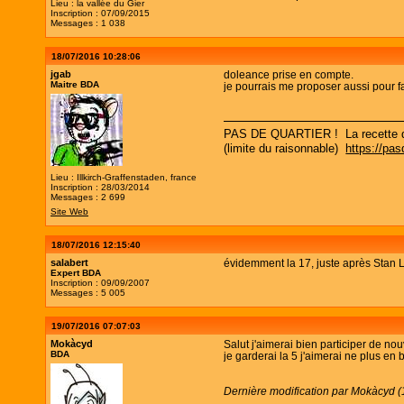
Lieu : la vallée du Gier
Inscription : 07/09/2015
Messages : 1 038
18/07/2016 10:28:06
jgab
doleance prise en compte.
Maitre BDA
je pourrais me proposer aussi pour fa
PAS DE QUARTIER ! La recette d un
(limite du raisonnable)
https://pa
Lieu : Illkirch-Graffenstaden, france
Inscription : 28/03/2014
Messages : 2 699
Site Web
18/07/2016 12:15:40
salabert
évidemment la 17, juste après Stan L
Expert BDA
Inscription : 09/09/2007
Messages : 5 005
19/07/2016 07:07:03
Mokàcyd
Salut j'aimerai bien participer de n
BDA
je garderai la 5 j'aimerai ne plus en 
Dernière modification par Mokàcyd (