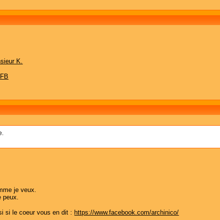
sieur K.
 FB
e.
omme je veux.
e peux.
 si le coeur vous en dit :
https://www.facebook.com/archinico/