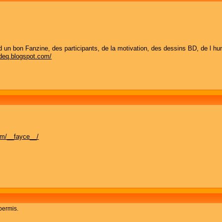
 bon Fanzine, des participants, de la motivation, des dessins BD, de l humo
sdeq.blogspot.com/
om/__fayce__/
 permis.