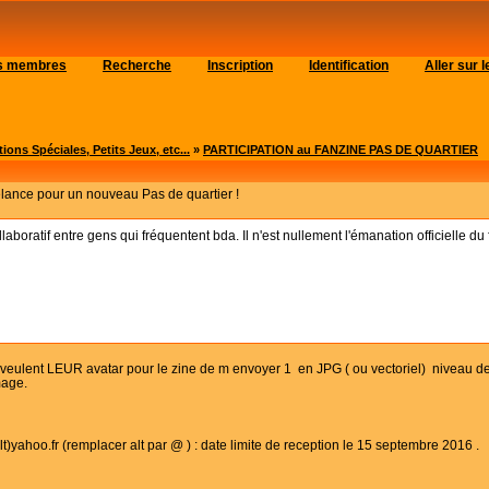
es membres
Recherche
Inscription
Identification
Aller sur
ons Spéciales, Petits Jeux, etc...
»
PARTICIPATION au FANZINE PAS DE QUARTIER
relance pour un nouveau Pas de quartier !
laboratif entre gens qui fréquentent bda. Il n'est nullement l'émanation officielle du
 veulent LEUR avatar pour le zine de m envoyer 1 en JPG ( ou vectoriel) niveau de 
mage.
lt)yahoo.fr (remplacer alt par @ ) : date limite de reception le 15 septembre 2016 .