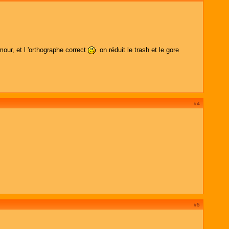
ur, et l 'orthographe correct
on réduit le trash et le gore
#4
#5