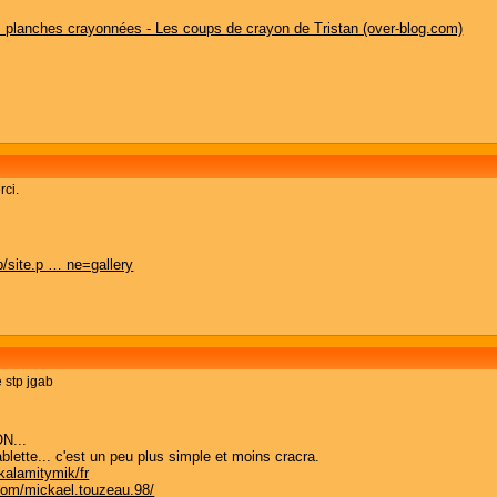
es planches crayonnées - Les coups de crayon de Tristan (over-blog.com)
rci.
/site.p … ne=gallery
 stp jgab
N...
blette... c'est un peu plus simple et moins cracra.
kalamitymik/fr
com/mickael.touzeau.98/