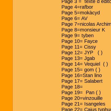
Page 3 = texte d e
Page 4=rafbor
Page 5=mokàcyd
Page 6= AV
Page 7=nicolas Archi
Page 8=monsieur K
Page 9= tyben
Page 10= Fayce
Page 11= Cissy
Page 12= JYP ( )
Page 13= Jgab
Page 14= Vequiel ( )
Page 15= gom ( )
Page 16=Stan lino
Page 17= Salabert
Page 18=
Page 19= Pan ( )
Page 20=vinzouille
Page 21= Isangeles
Page 22= Caius typhu