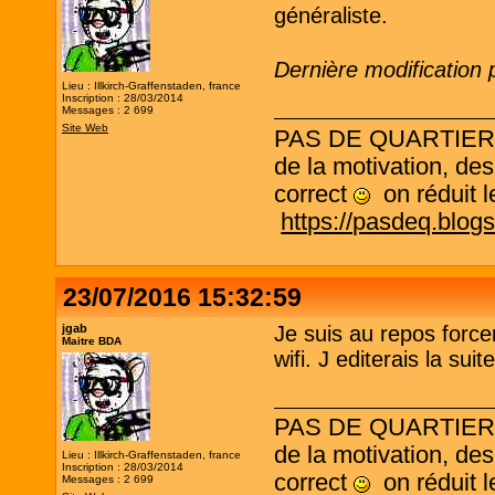
généraliste.
Dernière modification 
Lieu : Illkirch-Graffenstaden, france
Inscription : 28/03/2014
Messages : 2 699
Site Web
PAS DE QUARTIER ! L
de la motivation, des
correct
on réduit le
https://pasdeq.blog
23/07/2016 15:32:59
jgab
Je suis au repos force
Maitre BDA
wifi. J editerais la sui
PAS DE QUARTIER ! L
de la motivation, des
Lieu : Illkirch-Graffenstaden, france
Inscription : 28/03/2014
correct
on réduit le
Messages : 2 699