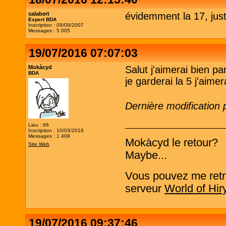
salabert
évidemment la 17, just
Expert BDA
Inscription : 09/09/2007
Messages : 5 005
19/07/2016 07:07:03
Mokàcyd
Salut j'aimerai bien p
BDA
je garderai la 5 j'aime
Dernière modification
Lieu : 66
Inscription : 10/03/2016
Messages : 1 409
Mokàcyd le retour?
Site Web
Maybe...
Vous pouvez me retro
serveur
World of Hir
19/07/2016 09:37:46