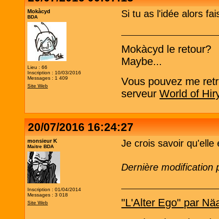
Mokàcyd
Si tu as l'idée alors fai
BDA
Mokàcyd le retour?
Maybe...
Lieu : 66
Inscription : 10/03/2016
Messages : 1 409
Vous pouvez me retro
Site Web
serveur
World of Hir
20/07/2016 16:24:27
monsieur K
Je crois savoir qu'elle 
Maitre BDA
Dernière modification
Inscription : 01/04/2014
Messages : 3 018
"L'Alter Ego" par Nä
Site Web