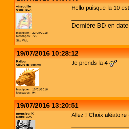
vinzouille
Hello puisque la 10 est
Gentil BDA
Dernière BD en dat
Inscription : 22/05/2015
Messages : 720
Site Web
19/07/2016 10:28:12
Rafbor
Je prends la 4
Chiure de gomme
Inscription : 10/01/2016
Messages : 94
19/07/2016 13:20:51
monsieur K
Allez ! Choix aléatoire
Maitre BDA