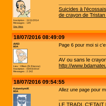
Suicides à l'écossai
de crayon de Tristan
Inscription : 11/11/2014
Messages : 145
Site Web
18/07/2016 08:49:09
AV63
Page 6 pour moi si c'e
BDA
AV ou sans le crayo
http://www.bdamateu
Lieu : Villars (St Etienne)
Inscription : 03/03/2010
Messages : 2 242
18/07/2016 09:54:55
KalamitymiK
Allez une page pour mo
BDA
LE TRADI, C'ETAIT