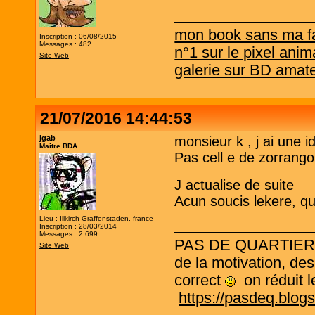
mon book sans ma f
Inscription : 06/08/2015
Messages : 482
n°1 sur le pixel anim
Site Web
galerie sur BD amat
21/07/2016 14:44:53
jgab
monsieur k , j ai une i
Maitre BDA
Pas cell e de zorrango
J actualise de suite
Acun soucis lekere, q
Lieu : Illkirch-Graffenstaden, france
Inscription : 28/03/2014
Messages : 2 699
PAS DE QUARTIER ! L
Site Web
de la motivation, des
correct
on réduit le
https://pasdeq.blog