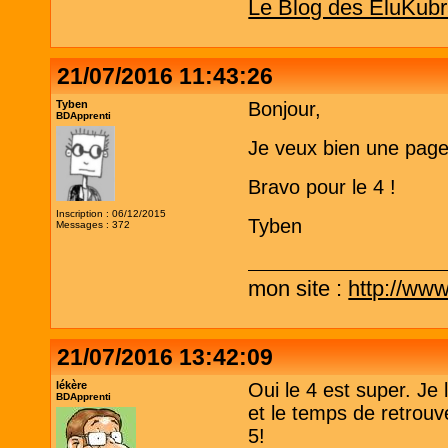
Le Blog des EluKubr
21/07/2016 11:43:26
Tyben
Bonjour,
BDApprenti
Je veux bien une page
Bravo pour le 4 !
Inscription : 06/12/2015
Tyben
Messages : 372
mon site :
http://www
21/07/2016 13:42:09
lékère
Oui le 4 est super. Je
BDApprenti
et le temps de retrouve
5!