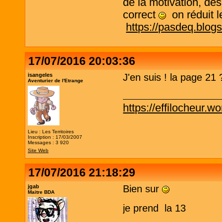
de la motivation, des
correct
on réduit le
https://pasdeq.blog
17/07/2016 20:03:36
isangeles
J'en suis ! la page 21 
Aventurier de l'Etrange
https://effilocheur.w
Lieu : Les Territoires
Inscription : 17/03/2007
Messages : 3 920
Site Web
17/07/2016 21:18:29
jgab
Bien sur
Maitre BDA
je prend la 13