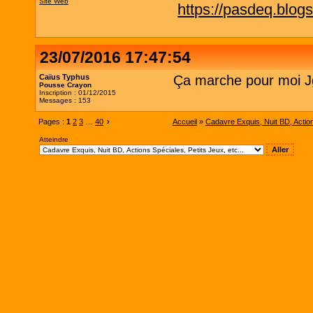
Site Web
https://pasdeq.blog
23/07/2016 17:47:54
Caïus Typhus
Ça marche pour moi J
Pousse Crayon
Inscription : 01/12/2015
Messages : 153
Pages :
1
2
3
…
40
›
Accueil
»
Cadavre Exquis, Nuit BD, Actions
Atteindre