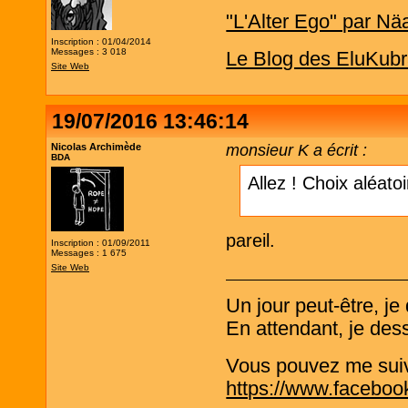
"L'Alter Ego" par Nä
Inscription : 01/04/2014
Messages : 3 018
Le Blog des EluKubr
Site Web
19/07/2016 13:46:14
Nicolas Archimède
monsieur K a écrit :
BDA
Allez ! Choix aléato
pareil.
Inscription : 01/09/2011
Messages : 1 675
Site Web
Un jour peut-être, j
En attendant, je de
Vous pouvez me suivre
https://www.faceboo