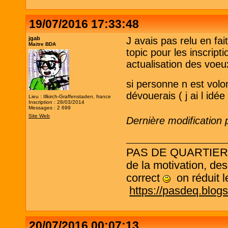
19/07/2016 17:33:48
jgab
J avais pas relu en fai
Maitre BDA
topic pour les inscripti
actualisation des voe
si personne n est volo
dévouerais ( j ai l idée
Lieu : Illkirch-Graffenstaden, france
Inscription : 28/03/2014
Messages : 2 699
Site Web
Dernière modification 
PAS DE QUARTIER ! L
de la motivation, des
correct
on réduit le
https://pasdeq.blog
20/07/2016 00:07:13