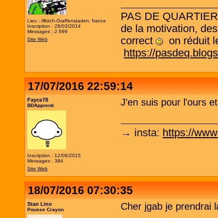
PAS DE QUARTIER ! L
Lieu : Illkirch-Graffenstaden, france
de la motivation, des
Inscription : 28/03/2014
Messages : 2 699
correct
on réduit le
Site Web
https://pasdeq.blog
17/07/2016 22:59:14
Fayce78
J'en suis pour l'ours e
BDApprenti
→ insta
:
https://www
Inscription : 12/06/2015
Messages : 384
Site Web
18/07/2016 07:30:35
Stan Lino
Cher jgab je prendrai l
Pousse Crayon