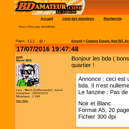
Accueil
Liste des membres
Recherche
Vous n'êtes pas identifié(e).
Pages :
1
2
3
…
40
›
Accueil
»
Cadavre Exquis, Nuit BD, Acti
17/07/2016 19:47:48
jgab
Bonjour les bda ( bons
Maitre BDA
quartier !
Annonce : ceci est u
bda. Il n'est nullem
Lieu : Illkirch-Graffenstaden, france
Le fanzine : Pas de 
Inscription : 28/03/2014
Messages : 2 699
Site Web
Noir et Blanc
Format A5, 20 page
Fichier 300 dpi