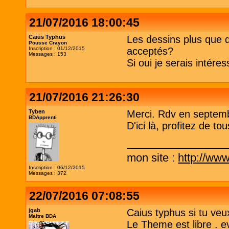
21/07/2016 18:00:45
Caïus Typhus
Les dessins plus que dé
Pousse Crayon
Inscription : 01/12/2015
acceptés?
Messages : 153
Si oui je serais intére
21/07/2016 21:26:30
Tyben
Merci. Rdv en septemb
BDApprenti
D'ici là, profitez de to
mon site :
http://www
Inscription : 06/12/2015
Messages : 372
22/07/2016 07:08:55
jgab
Caius typhus si tu veux
Maitre BDA
Le Theme est libre . ev