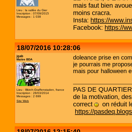
mais faut bien avouer
Lieu : la vallée du Gier
moins cracra.
Inscription : 07/09/2015
Messages : 1 038
Insta:
https://www.in
Facebook:
https://w
18/07/2016 10:28:06
jgab
doleance prise en com
Maitre BDA
je pourrais me propose
mais pour halloween el
PAS DE QUARTIER ! L
Lieu : Illkirch-Graffenstaden, france
Inscription : 28/03/2014
de la motivation, des
Messages : 2 699
Site Web
correct
on réduit le
https://pasdeq.blog
18/07/2016 12:15:40