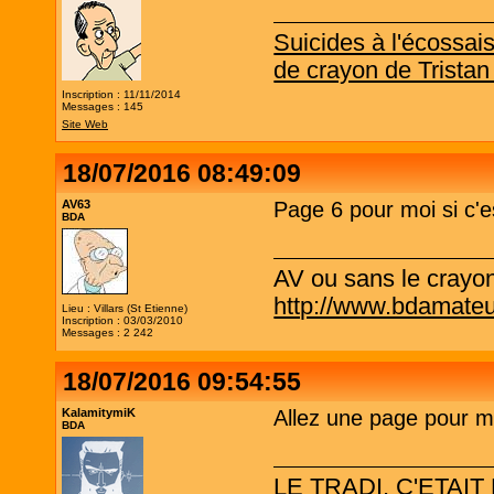
Suicides à l'écossai
de crayon de Tristan
Inscription : 11/11/2014
Messages : 145
Site Web
18/07/2016 08:49:09
AV63
Page 6 pour moi si c'e
BDA
AV ou sans le crayo
http://www.bdamateu
Lieu : Villars (St Etienne)
Inscription : 03/03/2010
Messages : 2 242
18/07/2016 09:54:55
KalamitymiK
Allez une page pour mo
BDA
LE TRADI, C'ETAIT