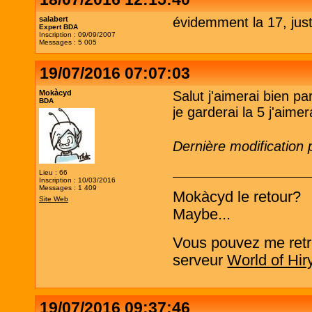
salabert
évidemment la 17, just
Expert BDA
Inscription : 09/09/2007
Messages : 5 005
19/07/2016 07:07:03
Mokàcyd
Salut j'aimerai bien p
BDA
je garderai la 5 j'aime
Dernière modification
Lieu : 66
Inscription : 10/03/2016
Messages : 1 409
Mokàcyd le retour?
Site Web
Maybe...
Vous pouvez me retro
serveur
World of Hir
19/07/2016 09:37:46