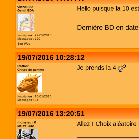
vinzouille
Hello puisque la 10 est
Gentil BDA
Dernière BD en dat
Inscription : 22/05/2015
Messages : 720
Site Web
19/07/2016 10:28:12
Rafbor
Je prends la 4
Chiure de gomme
Inscription : 10/01/2016
Messages : 94
19/07/2016 13:20:51
monsieur K
Allez ! Choix aléatoire
Maitre BDA