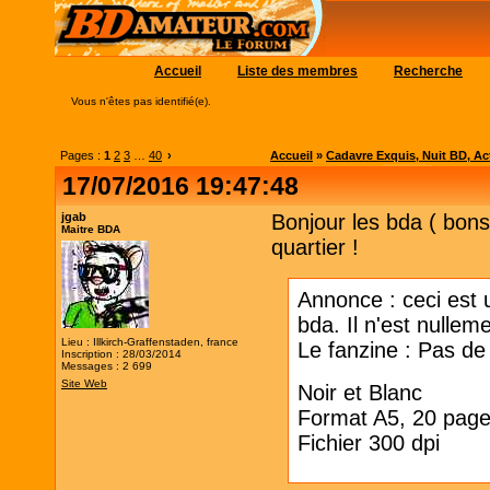
Accueil
Liste des membres
Recherche
Vous n'êtes pas identifié(e).
Pages :
1
2
3
…
40
›
Accueil
»
Cadavre Exquis, Nuit BD, Acti
17/07/2016 19:47:48
jgab
Bonjour les bda ( bons
Maitre BDA
quartier !
Annonce : ceci est u
bda. Il n'est nullem
Lieu : Illkirch-Graffenstaden, france
Le fanzine : Pas de 
Inscription : 28/03/2014
Messages : 2 699
Site Web
Noir et Blanc
Format A5, 20 page
Fichier 300 dpi