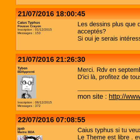
21/07/2016 18:00:45
Caïus Typhus
Les dessins plus que dé
Pousse Crayon
Inscription : 01/12/2015
acceptés?
Messages : 153
Si oui je serais intére
21/07/2016 21:26:30
Tyben
Merci. Rdv en septemb
BDApprenti
D'ici là, profitez de to
mon site :
http://www
Inscription : 06/12/2015
Messages : 372
22/07/2016 07:08:55
jgab
Caius typhus si tu veux
Maitre BDA
Le Theme est libre . ev