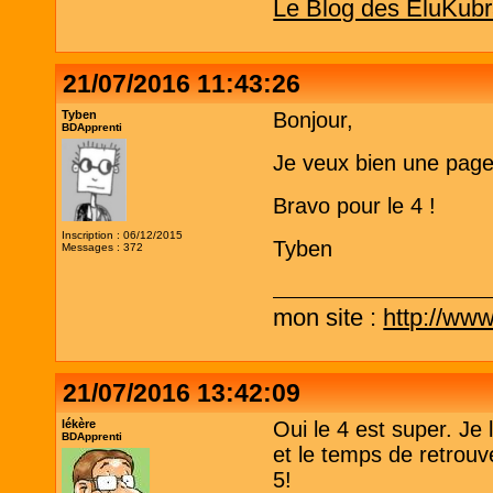
Le Blog des EluKubr
21/07/2016 11:43:26
Tyben
Bonjour,
BDApprenti
Je veux bien une page
Bravo pour le 4 !
Inscription : 06/12/2015
Tyben
Messages : 372
mon site :
http://www
21/07/2016 13:42:09
lékère
Oui le 4 est super. Je
BDApprenti
et le temps de retrouve
5!