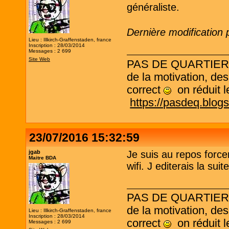
généraliste.
Dernière modification 
Lieu : Illkirch-Graffenstaden, france
Inscription : 28/03/2014
Messages : 2 699
Site Web
PAS DE QUARTIER ! L
de la motivation, des
correct
on réduit le
https://pasdeq.blog
23/07/2016 15:32:59
jgab
Je suis au repos force
Maitre BDA
wifi. J editerais la sui
PAS DE QUARTIER ! L
de la motivation, des
Lieu : Illkirch-Graffenstaden, france
Inscription : 28/03/2014
correct
on réduit le
Messages : 2 699