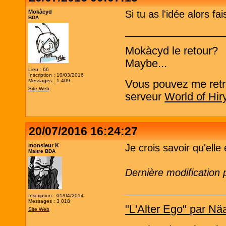
Mokàcyd
Si tu as l'idée alors fai
BDA
Mokàcyd le retour?
Maybe...
Lieu : 66
Inscription : 10/03/2016
Messages : 1 409
Vous pouvez me retro
Site Web
serveur
World of Hir
20/07/2016 16:24:27
monsieur K
Je crois savoir qu'elle 
Maitre BDA
Dernière modification
Inscription : 01/04/2014
Messages : 3 018
"L'Alter Ego" par Nä
Site Web