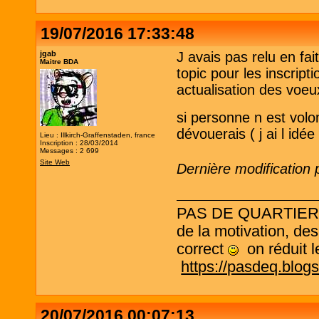
19/07/2016 17:33:48
jgab
J avais pas relu en fai
Maitre BDA
topic pour les inscripti
actualisation des voe
si personne n est volo
dévouerais ( j ai l idée
Lieu : Illkirch-Graffenstaden, france
Inscription : 28/03/2014
Messages : 2 699
Site Web
Dernière modification 
PAS DE QUARTIER ! L
de la motivation, des
correct
on réduit le
https://pasdeq.blog
20/07/2016 00:07:13