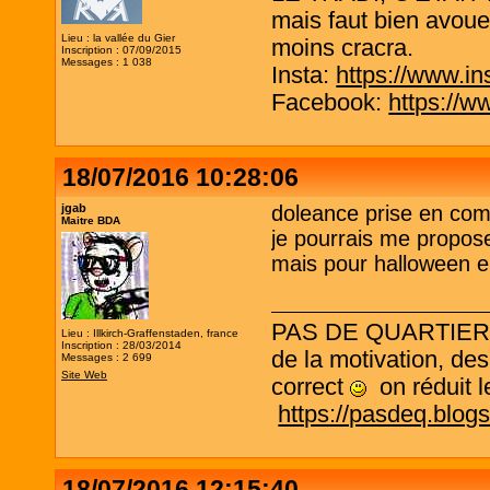
mais faut bien avouer
Lieu : la vallée du Gier
moins cracra.
Inscription : 07/09/2015
Messages : 1 038
Insta:
https://www.in
Facebook:
https://w
18/07/2016 10:28:06
jgab
doleance prise en com
Maitre BDA
je pourrais me propose
mais pour halloween el
PAS DE QUARTIER ! L
Lieu : Illkirch-Graffenstaden, france
Inscription : 28/03/2014
de la motivation, des
Messages : 2 699
Site Web
correct
on réduit le
https://pasdeq.blog
18/07/2016 12:15:40