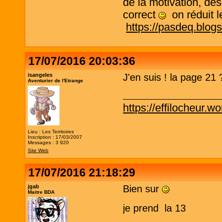
de la motivation, des
correct
on réduit le
https://pasdeq.blog
17/07/2016 20:03:36
isangeles
J'en suis ! la page 21 
Aventurier de l'Etrange
https://effilocheur.w
Lieu : Les Territoires
Inscription : 17/03/2007
Messages : 3 920
Site Web
17/07/2016 21:18:29
jgab
Bien sur
Maitre BDA
je prend la 13