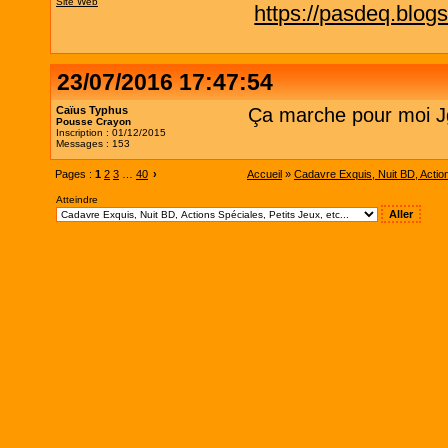
Site Web
https://pasdeq.blog
23/07/2016 17:47:54
Caïus Typhus
Ça marche pour moi J
Pousse Crayon
Inscription : 01/12/2015
Messages : 153
Pages :
1
2
3
…
40
›
Accueil
»
Cadavre Exquis, Nuit BD, Actions
Atteindre