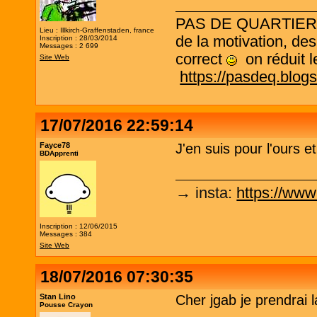
PAS DE QUARTIER ! L
Lieu : Illkirch-Graffenstaden, france
de la motivation, des
Inscription : 28/03/2014
Messages : 2 699
correct
on réduit le
Site Web
https://pasdeq.blog
17/07/2016 22:59:14
Fayce78
J'en suis pour l'ours e
BDApprenti
→ insta
:
https://www
Inscription : 12/06/2015
Messages : 384
Site Web
18/07/2016 07:30:35
Stan Lino
Cher jgab je prendrai l
Pousse Crayon