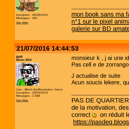
mon book sans ma f
Inscription : 06/08/2015
Messages : 482
n°1 sur le pixel anim
Site Web
galerie sur BD amat
21/07/2016 14:44:53
jgab
monsieur k , j ai une i
Maitre BDA
Pas cell e de zorrango
J actualise de suite
Acun soucis lekere, q
Lieu : Illkirch-Graffenstaden, france
Inscription : 28/03/2014
Messages : 2 699
PAS DE QUARTIER ! L
Site Web
de la motivation, des
correct
on réduit le
https://pasdeq.blog