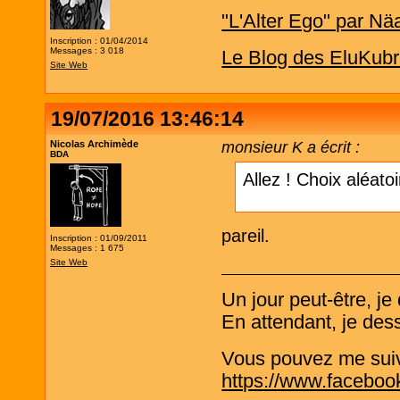
"L'Alter Ego" par Nä
Inscription : 01/04/2014
Messages : 3 018
Le Blog des EluKubr
Site Web
19/07/2016 13:46:14
Nicolas Archimède
monsieur K a écrit :
BDA
Allez ! Choix aléato
pareil.
Inscription : 01/09/2011
Messages : 1 675
Site Web
Un jour peut-être, j
En attendant, je de
Vous pouvez me suivre
https://www.faceboo