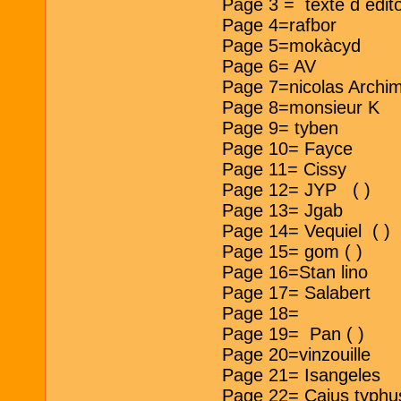
Page 3 = texte d e
Page 4=rafbor
Page 5=mokàcyd
Page 6= AV
Page 7=nicolas Archi
Page 8=monsieur K
Page 9= tyben
Page 10= Fayce
Page 11= Cissy
Page 12= JYP ( )
Page 13= Jgab
Page 14= Vequiel ( )
Page 15= gom ( )
Page 16=Stan lino
Page 17= Salabert
Page 18=
Page 19= Pan ( )
Page 20=vinzouille
Page 21= Isangeles
Page 22= Caius typhu