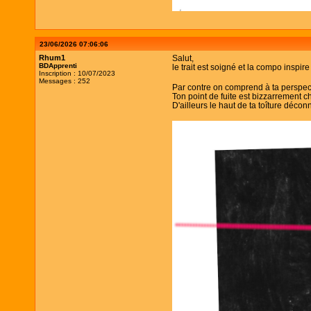
23/06/2026 07:06:06
Rhum1
Salut,
BDApprenti
le trait est soigné et la compo inspir
Inscription : 10/07/2023
Messages : 252
Par contre on comprend à ta perspecti
Ton point de fuite est bizzarrement ch
D'ailleurs le haut de ta toîture décon