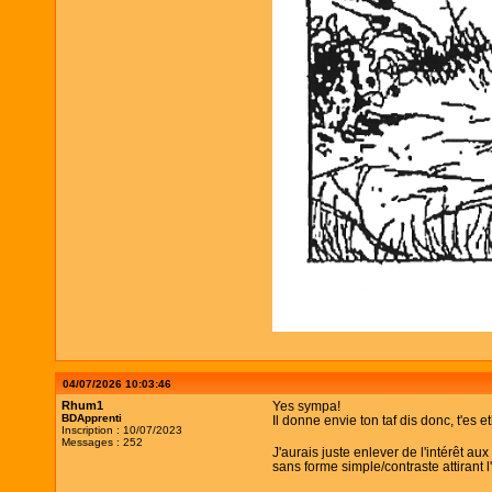
04/07/2026 10:03:46
Rhum1
Yes sympa!
BDApprenti
Il donne envie ton taf dis donc, t'es
Inscription : 10/07/2023
Messages : 252
J'aurais juste enlever de l'intérêt au
sans forme simple/contraste attirant l'