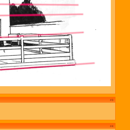
#3
#4