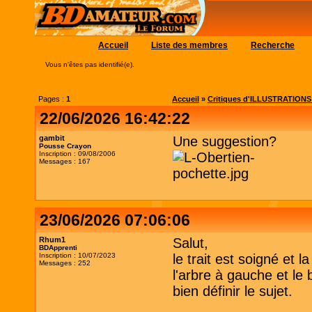
Accueil
Liste des membres
Recherche
Vous n'êtes pas identifié(e).
Pages :
1
Accueil
»
Critiques d'ILLUSTRATIONS (c
22/06/2026 16:42:22
gambit
Une suggestion?
Pousse Crayon
Inscription : 09/08/2006
Messages : 167
23/06/2026 07:06:06
Rhum1
Salut,
BDApprenti
Inscription : 10/07/2023
le trait est soigné et
Messages : 252
l'arbre à gauche et le 
bien définir le sujet.