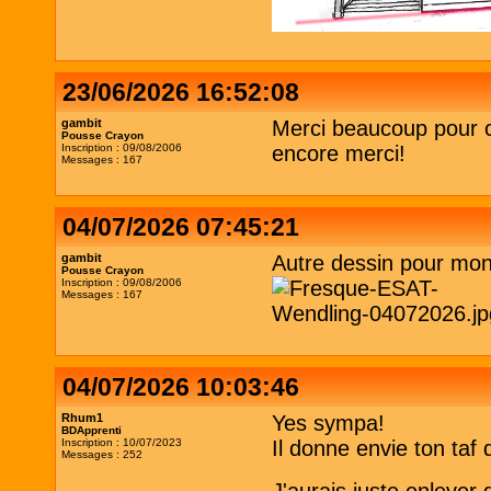
23/06/2026 16:52:08
gambit
Merci beaucoup pour cet
Pousse Crayon
Inscription : 09/08/2006
encore merci!
Messages : 167
04/07/2026 07:45:21
gambit
Autre dessin pour mon
Pousse Crayon
Inscription : 09/08/2006
Messages : 167
04/07/2026 10:03:46
Rhum1
Yes sympa!
BDApprenti
Inscription : 10/07/2023
Il donne envie ton taf 
Messages : 252
J'aurais juste enlever