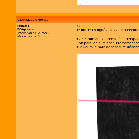
23/06/2026 07:06:06
Rhum1
Salut,
BDApprenti
le trait est soigné et la compo inspir
Inscription : 10/07/2023
Messages : 252
Par contre on comprend à ta perspecti
Ton point de fuite est bizzarrement ch
D'ailleurs le haut de ta toîture décon