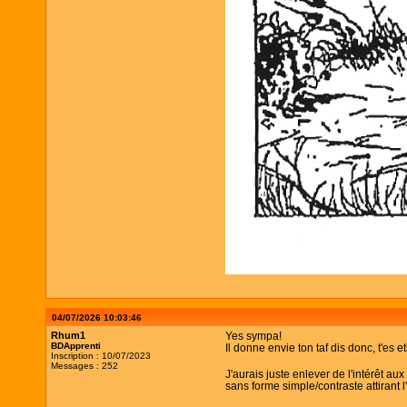
04/07/2026 10:03:46
Rhum1
Yes sympa!
BDApprenti
Il donne envie ton taf dis donc, t'es
Inscription : 10/07/2023
Messages : 252
J'aurais juste enlever de l'intérêt au
sans forme simple/contraste attirant l'