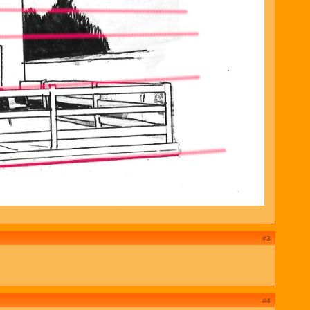
#3
#4