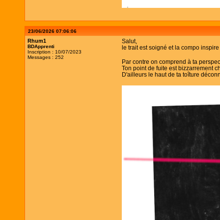
23/06/2026 07:06:06
Rhum1
Salut,
BDApprenti
le trait est soigné et la compo inspir
Inscription : 10/07/2023
Messages : 252
Par contre on comprend à ta perspecti
Ton point de fuite est bizzarrement ch
D'ailleurs le haut de ta toîture décon