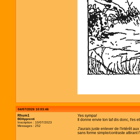
04/07/2026 10:03:46
Rhum1
Yes sympa!
BDApprenti
Il donne envie ton taf dis donc, t'es
Inscription : 10/07/2023
Messages : 252
J'aurais juste enlever de l'intérêt au
sans forme simple/contraste attirant l'