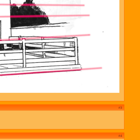
#3
#4