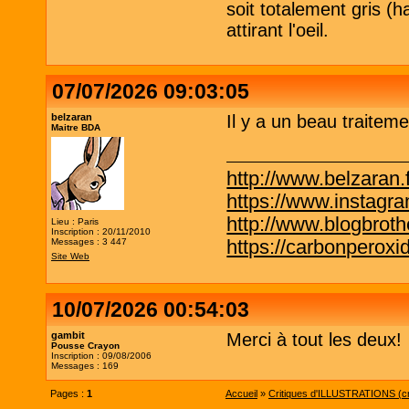
soit totalement gris (
attirant l'oeil.
07/07/2026 09:03:05
belzaran
Il y a un beau traitem
Maitre BDA
http://www.belzaran.f
https://www.instagr
http://www.blogbrothe
Lieu : Paris
Inscription : 20/11/2010
https://carbonperox
Messages : 3 447
Site Web
10/07/2026 00:54:03
gambit
Merci à tout les deux!
Pousse Crayon
Inscription : 09/08/2006
Messages : 169
Pages :
1
Accueil
»
Critiques d'ILLUSTRATIONS (cro