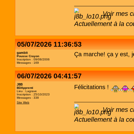
Voir mes c
Actuellement à la co
05/07/2026 11:36:53
gambit
Ça marche! ça y est, je
Pousse Crayon
Inscription : 09/08/2006
Messages : 169
06/07/2026 04:41:57
J8B
Félicitations !
BDApprenti
Lieu : Lagrave
Inscription : 25/10/2023
Messages : 338
Site Web
Voir mes c
Actuellement à la co