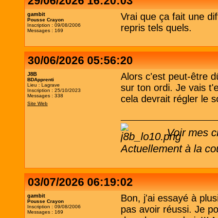
29/06/2026 16:20:03
gambit
Vrai que ça fait une dif
Pousse Crayon
Inscription : 09/08/2006
repris tels quels.
Messages : 169
30/06/2026 05:56:20
J8B
Alors c'est peut-être dû
BDApprenti
Lieu : Lagrave
sur ton ordi. Je vais t
Inscription : 25/10/2023
Messages : 338
cela devrait régler le s
Site Web
Voir mes c
Actuellement à la co
03/07/2026 06:19:02
gambit
Bon, j'ai essayé à plusi
Pousse Crayon
Inscription : 09/08/2006
pas avoir réussi. Je 
Messages : 169