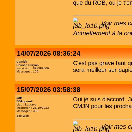
que du RGB, ou je t'en
Voir mes c
Actuellement à la co
14/07/2026 08:36:24
gambit
C'est pas grave tant qu
Pousse Crayon
Inscription : 09/08/2006
sera meilleur sur papie
Messages : 169
15/07/2026 03:58:38
J8B
Oui je suis d'accord. J
BDApprenti
Lieu : Lagrave
CMJN pour les prochai
Inscription : 25/10/2023
Messages : 338
Site Web
Voir mes c