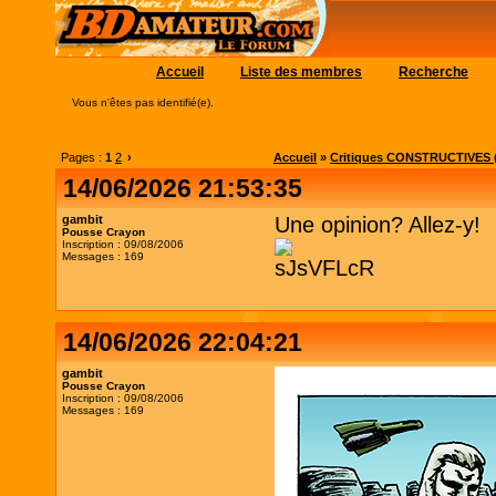
Accueil
Liste des membres
Recherche
Vous n'êtes pas identifié(e).
Pages :
1
2
›
Accueil
»
Critiques CONSTRUCTIVES (
14/06/2026 21:53:35
gambit
Une opinion? Allez-y!
Pousse Crayon
Inscription : 09/08/2006
Messages : 169
14/06/2026 22:04:21
gambit
Pousse Crayon
Inscription : 09/08/2006
Messages : 169