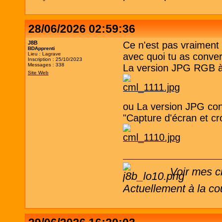
28/06/2026 02:59:36
J8B
Ce n'est pas vraiment 
BDApprenti
Lieu : Lagrave
avec quoi tu as convert
Inscription : 25/10/2023
Messages : 338
La version JPG RGB à pa
Site Web
ou La version JPG con
"Capture d'écran et cr
Voir mes c
Actuellement à la co