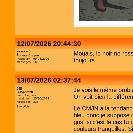
12/07/2026 20:44:30
gambit
Mouais, le noir ne re
Pousse Crayon
Inscription : 09/08/2006
toujours.
Messages : 169
13/07/2026 02:37:44
J8B
Je vois le même probl
BDApprenti
Lieu : Lagrave
On voit bien la différ
Inscription : 25/10/2023
Messages : 338
Site Web
Le CMJN a la tendance 
bleu donc je suppose q
gris, si c'est le cas tu
couleurs tranquilles. S