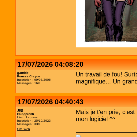
17/07/2026 04:08:20
gambit
Un travail de fou! Sur
Pousse Crayon
Inscription : 09/08/2006
magnifique... Un grand
Messages : 169
17/07/2026 04:40:43
J8B
Mais je t'en prie, c'es
BDApprenti
Lieu : Lagrave
mon logiciel ^^
Inscription : 25/10/2023
Messages : 338
Site Web