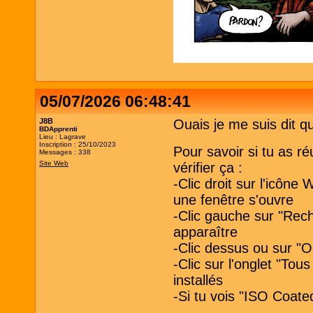
05/07/2026 06:48:41
J8B
Ouais je me suis dit que
BDApprenti
Lieu : Lagrave
Inscription : 25/10/2023
Pour savoir si tu as réu
Messages : 338
Site Web
vérifier ça :
-Clic droit sur l'icôn
une fenêtre s'ouvre
-Clic gauche sur "Rech
apparaître
-Clic dessus ou sur "O
-Clic sur l'onglet "Tous
installés
-Si tu vois "ISO Coated