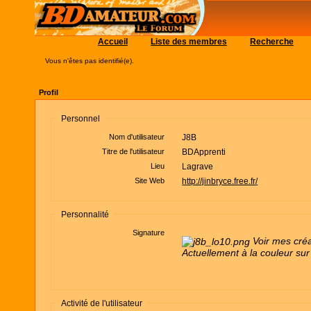
Accueil
Liste des membres
Recherche
Vous n'êtes pas identifié(e).
Profil
Personnel
Nom d'utilisateur
J8B
Titre de l'utilisateur
BDApprenti
Lieu
Lagrave
Site Web
http://jinbryce.free.fr/
Personnalité
Signature
Voir mes cré
Actuellement à la couleur sur
Activité de l'utilisateur