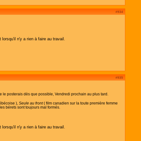
#934
squ'il n'y a rien à faire au travail.
#935
 je le posterais dès que possible, Vendredi prochain au plus tard.
uébécoise ),
Seule au front
( film canadien sur la toute première femme
les bérets sont toujours mal formés.
squ'il n'y a rien à faire au travail.