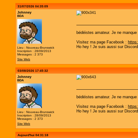
31/07/2026 04:35:09
Johnney
BDA
bédéistes amateur. Je ne manque pa
Visitez ma page Facebook :
https
Ho hey ! Je suis aussi sur Discor
Lieu : Nouveau-Brunswick
Inscription : 28/09/2013
Messages : 2 373
Site Web
03/08/2026 17:45:32
Johnney
BDA
bédéistes amateur. Je ne manque pa
Visitez ma page Facebook :
https
Ho hey ! Je suis aussi sur Discor
Lieu : Nouveau-Brunswick
Inscription : 28/09/2013
Messages : 2 373
Site Web
Aujourd'hui 04:31:18