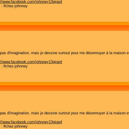
://www.facebook.com/johnney13girard
d : #chez-johnney
s d'imagination, mais je dessine surtout pour me désennuyer à la maison et lor
://www.facebook.com/johnney13girard
d : #chez-johnney
s d'imagination, mais je dessine surtout pour me désennuyer à la maison et lor
://www.facebook.com/johnney13girard
d : #chez-johnney