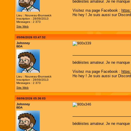
bédéistes amateur. Je ne manque pa
Visitez ma page Facebook :
https
Ho hey ! Je suis aussi sur Discor
Lieu : Nouveau-Brunswick
Inscription : 28/09/2013
Messages : 2 373
Site Web
05/06/2026 03:47:52
Johnney
BDA
bédéistes amateur. Je ne manque pa
Visitez ma page Facebook :
https
Ho hey ! Je suis aussi sur Discor
Lieu : Nouveau-Brunswick
Inscription : 28/09/2013
Messages : 2 373
Site Web
08/06/2026 05:36:03
Johnney
BDA
bédéistes amateur. Je ne manque pa