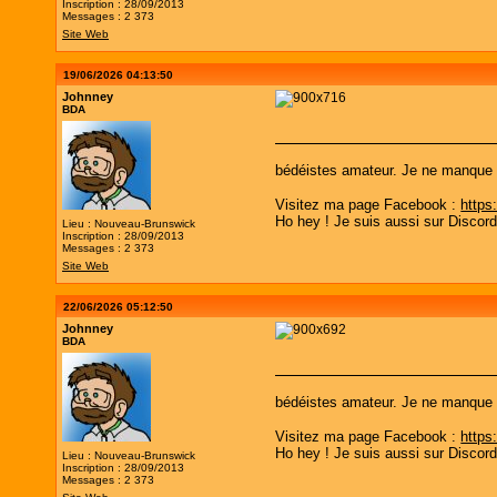
Inscription : 28/09/2013
Messages : 2 373
Site Web
19/06/2026 04:13:50
Johnney
BDA
bédéistes amateur. Je ne manque pa
Visitez ma page Facebook :
https
Ho hey ! Je suis aussi sur Discor
Lieu : Nouveau-Brunswick
Inscription : 28/09/2013
Messages : 2 373
Site Web
22/06/2026 05:12:50
Johnney
BDA
bédéistes amateur. Je ne manque pa
Visitez ma page Facebook :
https
Ho hey ! Je suis aussi sur Discor
Lieu : Nouveau-Brunswick
Inscription : 28/09/2013
Messages : 2 373