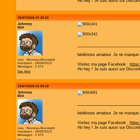
Ho hey ! Je suis aussi sur Discor
06/07/2026 07:30:22
Johnney
BDA
bédéistes amateur. Je ne manque pa
Lieu : Nouveau-Brunswick
Inscription : 28/09/2013
Visitez ma page Facebook :
https
Messages : 2 373
Ho hey ! Je suis aussi sur Discor
Site Web
23/07/2026 01:55:19
Johnney
BDA
bédéistes amateur. Je ne manque pa
Visitez ma page Facebook :
https
Ho hey ! Je suis aussi sur Discor
Lieu : Nouveau-Brunswick
Inscription : 28/09/2013
Messages : 2 373
Site Web