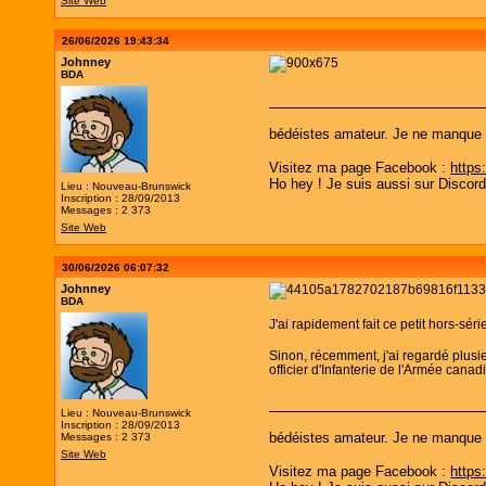
Site Web
26/06/2026 19:43:34
Johnney
BDA
bédéistes amateur. Je ne manque pa
Visitez ma page Facebook :
https
Ho hey ! Je suis aussi sur Discor
Lieu : Nouveau-Brunswick
Inscription : 28/09/2013
Messages : 2 373
Site Web
30/06/2026 06:07:32
Johnney
BDA
J'ai rapidement fait ce petit hors-sér
Sinon, récemment, j'ai regardé plusi
officier d'Infanterie de l'Armée canad
Lieu : Nouveau-Brunswick
Inscription : 28/09/2013
bédéistes amateur. Je ne manque pa
Messages : 2 373
Site Web
Visitez ma page Facebook :
https