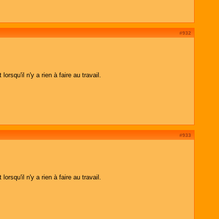
#932
squ'il n'y a rien à faire au travail.
#933
squ'il n'y a rien à faire au travail.