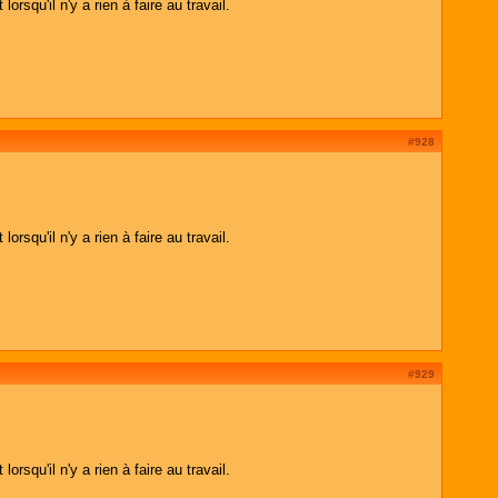
squ'il n'y a rien à faire au travail.
#928
squ'il n'y a rien à faire au travail.
#929
squ'il n'y a rien à faire au travail.