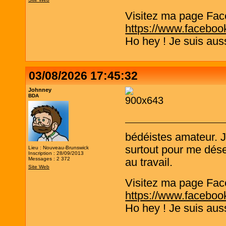
Visitez ma page Fac
https://www.faceboo
Ho hey ! Je suis aus
03/08/2026 17:45:32
Johnney
BDA
bédéistes amateur. 
surtout pour me désen
Lieu : Nouveau-Brunswick
Inscription : 28/09/2013
Messages : 2 372
au travail.
Site Web
Visitez ma page Fac
https://www.faceboo
Ho hey ! Je suis aus