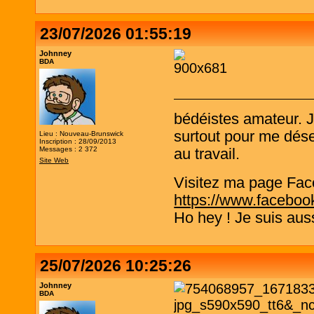
23/07/2026 01:55:19
Johnney
BDA
bédéistes amateur. 
surtout pour me désen
Lieu : Nouveau-Brunswick
Inscription : 28/09/2013
Messages : 2 372
au travail.
Site Web
Visitez ma page Fac
https://www.faceboo
Ho hey ! Je suis aus
25/07/2026 10:25:26
Johnney
BDA