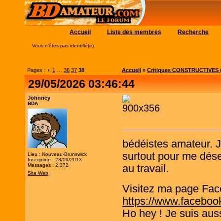
Accueil
Liste des membres
Recherche
Vous n'êtes pas identifié(e).
Pages :
‹
1
…
36
37
38
Accueil
»
Critiques CONSTRUCTIVES (
29/05/2026 03:46:44
Johnney
BDA
bédéistes amateur. 
surtout pour me désen
Lieu : Nouveau-Brunswick
Inscription : 28/09/2013
Messages : 2 372
au travail.
Site Web
Visitez ma page Fac
https://www.faceboo
Ho hey ! Je suis aus