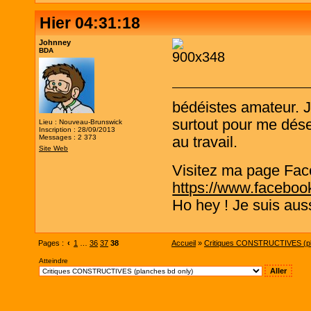
Hier 04:31:18
Johnney
BDA
bédéistes amateur. 
surtout pour me désen
Lieu : Nouveau-Brunswick
Inscription : 28/09/2013
Messages : 2 373
au travail.
Site Web
Visitez ma page Fac
https://www.faceboo
Ho hey ! Je suis aus
Pages :
‹
1
…
36
37
38
Accueil
»
Critiques CONSTRUCTIVES (pl
Atteindre