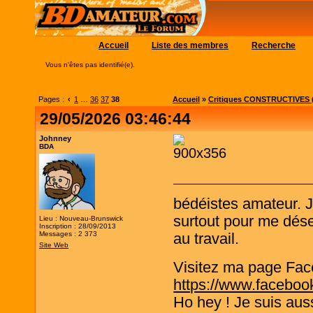
Accueil
Liste des membres
Recherche
Vous n'êtes pas identifié(e).
Pages :
‹
1
…
36
37
38
Accueil
»
Critiques CONSTRUCTIVES (
29/05/2026 03:46:44
Johnney
BDA
bédéistes amateur. 
surtout pour me désen
Lieu : Nouveau-Brunswick
Inscription : 28/09/2013
Messages : 2 373
au travail.
Site Web
Visitez ma page Fac
https://www.faceboo
Ho hey ! Je suis aus