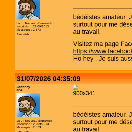
bédéistes amateur. 
surtout pour me désen
Lieu : Nouveau-Brunswick
Inscription : 28/09/2013
Messages : 2 373
au travail.
Site Web
Visitez ma page Fac
https://www.faceboo
Ho hey ! Je suis aus
31/07/2026 04:35:09
Johnney
BDA
bédéistes amateur. 
surtout pour me désen
Lieu : Nouveau-Brunswick
Inscription : 28/09/2013
Messages : 2 373
au travail.
Site Web