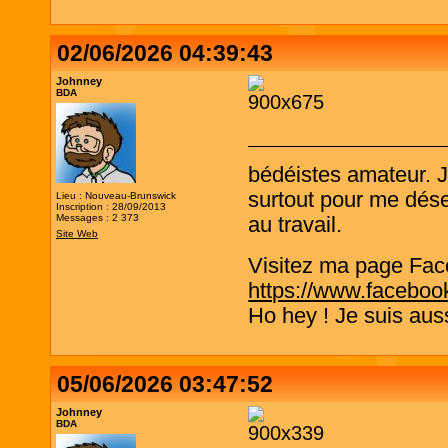
02/06/2026 04:39:43
Johnney
BDA
bédéistes amateur. 
surtout pour me désen
Lieu : Nouveau-Brunswick
Inscription : 28/09/2013
Messages : 2 373
au travail.
Site Web
Visitez ma page Fac
https://www.faceboo
Ho hey ! Je suis aus
05/06/2026 03:47:52
Johnney
BDA