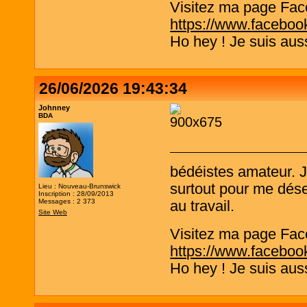
Visitez ma page Fac
https://www.faceboo
Ho hey ! Je suis aus
26/06/2026 19:43:34
Johnney
BDA
bédéistes amateur. 
surtout pour me désen
Lieu : Nouveau-Brunswick
Inscription : 28/09/2013
Messages : 2 373
au travail.
Site Web
Visitez ma page Fac
https://www.faceboo
Ho hey ! Je suis aus