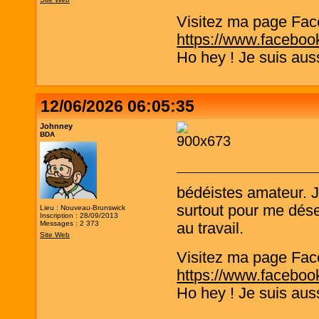
Visitez ma page Fac
https://www.faceboo
Ho hey ! Je suis aus
12/06/2026 06:05:35
Johnney
BDA
bédéistes amateur. 
surtout pour me désen
Lieu : Nouveau-Brunswick
Inscription : 28/09/2013
Messages : 2 373
au travail.
Site Web
Visitez ma page Fac
https://www.faceboo
Ho hey ! Je suis aus