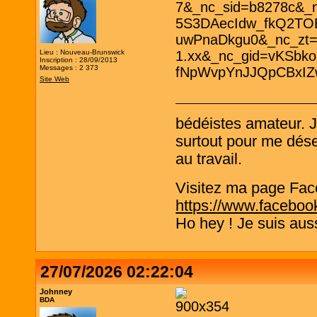
Lieu : Nouveau-Brunswick
Inscription : 28/09/2013
Messages : 2 373
Site Web
bédéistes amateur. 
surtout pour me désen
au travail.
Visitez ma page Fac
https://www.faceboo
Ho hey ! Je suis aus
27/07/2026 02:22:04
Johnney
BDA