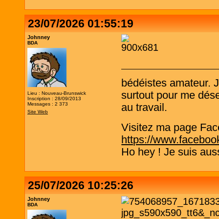
23/07/2026 01:55:19
Johnney
BDA
bédéistes amateur. 
surtout pour me désen
Lieu : Nouveau-Brunswick
Inscription : 28/09/2013
Messages : 2 373
au travail.
Site Web
Visitez ma page Fac
https://www.faceboo
Ho hey ! Je suis aus
25/07/2026 10:25:26
Johnney
BDA