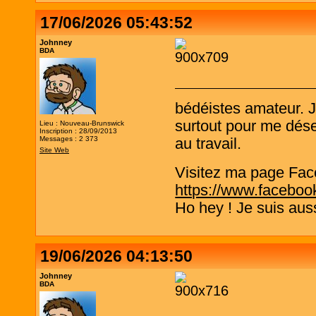
17/06/2026 05:43:52
Johnney
BDA
bédéistes amateur. 
surtout pour me désen
Lieu : Nouveau-Brunswick
Inscription : 28/09/2013
Messages : 2 373
au travail.
Site Web
Visitez ma page Fac
https://www.faceboo
Ho hey ! Je suis aus
19/06/2026 04:13:50
Johnney
BDA