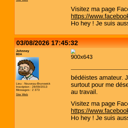
Visitez ma page Fac
https://www.faceboo
Ho hey ! Je suis aus
03/08/2026 17:45:32
Johnney
BDA
bédéistes amateur. 
surtout pour me désen
Lieu : Nouveau-Brunswick
Inscription : 28/09/2013
Messages : 2 373
au travail.
Site Web
Visitez ma page Fac
https://www.faceboo
Ho hey ! Je suis aus