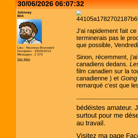
30/06/2026 06:07:32
Johnney
BDA
J'ai rapidement fait ce
terminerais pas le proc
que possible, Vendredi
Lieu : Nouveau-Brunswick
Inscription : 28/09/2013
Messages : 2 373
Sinon, récemment, j'ai 
Site Web
canadiens dedans.
Le
film canadien sur la t
canadienne ) et
Going
remarqué c'est que les
bédéistes amateur. 
surtout pour me désen
au travail.
Visitez ma page Fac