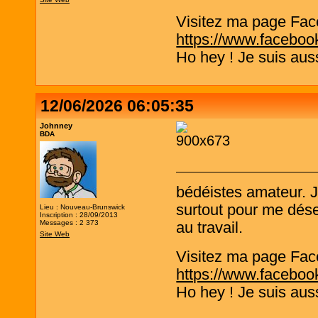
Visitez ma page Fac
https://www.faceboo
Ho hey ! Je suis aus
12/06/2026 06:05:35
Johnney
BDA
bédéistes amateur. 
surtout pour me désen
Lieu : Nouveau-Brunswick
Inscription : 28/09/2013
Messages : 2 373
au travail.
Site Web
Visitez ma page Fac
https://www.faceboo
Ho hey ! Je suis aus