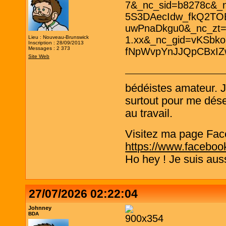
Lieu : Nouveau-Brunswick
Inscription : 28/09/2013
Messages : 2 373
Site Web
bédéistes amateur. 
surtout pour me désen
au travail.
Visitez ma page Fac
https://www.faceboo
Ho hey ! Je suis aus
27/07/2026 02:22:04
Johnney
BDA