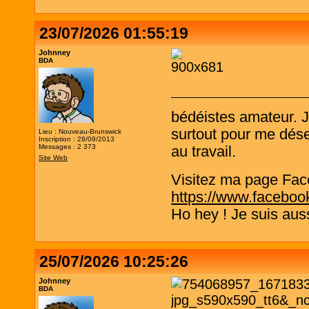
23/07/2026 01:55:19
Johnney
BDA
bédéistes amateur. 
surtout pour me désen
Lieu : Nouveau-Brunswick
Inscription : 28/09/2013
Messages : 2 373
au travail.
Site Web
Visitez ma page Fac
https://www.faceboo
Ho hey ! Je suis aus
25/07/2026 10:25:26
Johnney
BDA