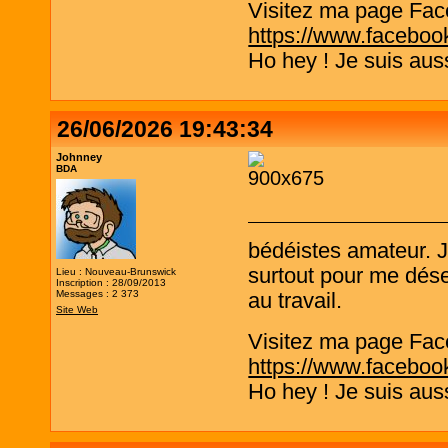
Visitez ma page Fac
https://www.faceboo
Ho hey ! Je suis aus
26/06/2026 19:43:34
Johnney
BDA
bédéistes amateur. 
surtout pour me désen
Lieu : Nouveau-Brunswick
Inscription : 28/09/2013
Messages : 2 373
au travail.
Site Web
Visitez ma page Fac
https://www.faceboo
Ho hey ! Je suis aus