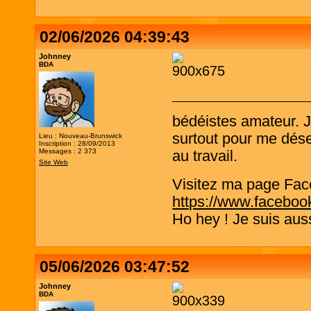
02/06/2026 04:39:43
Johnney
BDA
bédéistes amateur. 
surtout pour me désen
Lieu : Nouveau-Brunswick
Inscription : 28/09/2013
Messages : 2 373
au travail.
Site Web
Visitez ma page Fac
https://www.faceboo
Ho hey ! Je suis aus
05/06/2026 03:47:52
Johnney
BDA