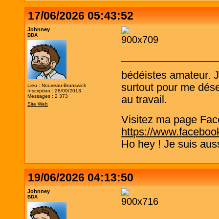
17/06/2026 05:43:52
Johnney
BDA
bédéistes amateur. 
surtout pour me désen
Lieu : Nouveau-Brunswick
Inscription : 28/09/2013
Messages : 2 373
au travail.
Site Web
Visitez ma page Fac
https://www.faceboo
Ho hey ! Je suis aus
19/06/2026 04:13:50
Johnney
BDA