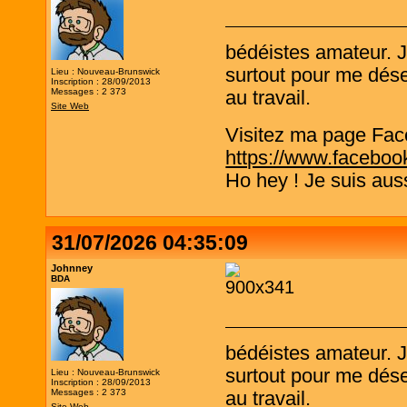
bédéistes amateur. 
surtout pour me désen
Lieu : Nouveau-Brunswick
Inscription : 28/09/2013
Messages : 2 373
au travail.
Site Web
Visitez ma page Fac
https://www.faceboo
Ho hey ! Je suis aus
31/07/2026 04:35:09
Johnney
BDA
bédéistes amateur. 
surtout pour me désen
Lieu : Nouveau-Brunswick
Inscription : 28/09/2013
Messages : 2 373
au travail.
Site Web