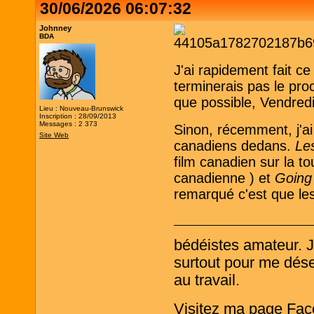
30/06/2026 06:07:32
Johnney
BDA
J'ai rapidement fait ce
terminerais pas le proc
que possible, Vendredi
Lieu : Nouveau-Brunswick
Inscription : 28/09/2013
Messages : 2 373
Sinon, récemment, j'ai 
Site Web
canadiens dedans.
Le
film canadien sur la t
canadienne ) et
Going
remarqué c'est que les
bédéistes amateur. 
surtout pour me désen
au travail.
Visitez ma page Fac