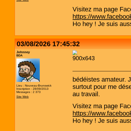
Visitez ma page Fac
https://www.faceboo
Ho hey ! Je suis aus
03/08/2026 17:45:32
Johnney
BDA
bédéistes amateur. 
surtout pour me désen
Lieu : Nouveau-Brunswick
Inscription : 28/09/2013
Messages : 2 373
au travail.
Site Web
Visitez ma page Fac
https://www.faceboo
Ho hey ! Je suis aus