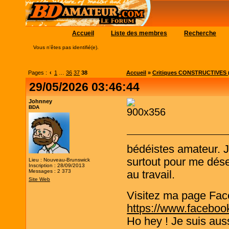
Accueil
Liste des membres
Recherche
Vous n'êtes pas identifié(e).
Pages :
‹
1
…
36
37
38
Accueil
»
Critiques CONSTRUCTIVES (
29/05/2026 03:46:44
Johnney
BDA
bédéistes amateur. 
surtout pour me désen
Lieu : Nouveau-Brunswick
Inscription : 28/09/2013
Messages : 2 373
au travail.
Site Web
Visitez ma page Fac
https://www.faceboo
Ho hey ! Je suis aus