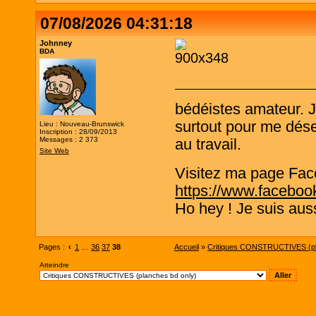
07/08/2026 04:31:18
Johnney
BDA
bédéistes amateur. 
surtout pour me désen
Lieu : Nouveau-Brunswick
Inscription : 28/09/2013
Messages : 2 373
au travail.
Site Web
Visitez ma page Fac
https://www.faceboo
Ho hey ! Je suis aus
Pages :
‹
1
…
36
37
38
Accueil
»
Critiques CONSTRUCTIVES (pl
Atteindre