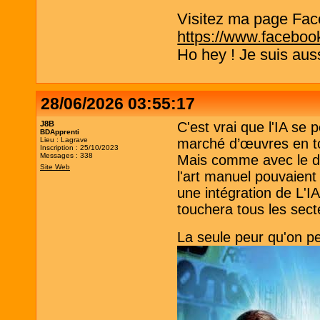
Visitez ma page Fac
https://www.faceboo
Ho hey ! Je suis aus
28/06/2026 03:55:17
J8B
C'est vrai que l'IA se 
BDApprenti
Lieu : Lagrave
marché d’œuvres en to
Inscription : 25/10/2023
Messages : 338
Mais comme avec le dé
Site Web
l'art manuel pouvaient 
une intégration de L'IA
touchera tous les sect
La seule peur qu'on pe