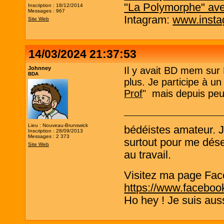
"La Polymorphe" av
Inscription : 18/12/2014
Messages : 967
Intagram:
www.insta
Site Web
14/03/2024 21:37:53
Johnney
Il y avait BD mem sur 
BDA
plus. Je participe à u
Prof
" mais depuis peu
Lieu : Nouveau-Brunswick
bédéistes amateur. 
Inscription : 28/09/2013
Messages : 2 373
surtout pour me désen
Site Web
au travail.
Visitez ma page Fac
https://www.faceboo
Ho hey ! Je suis aus