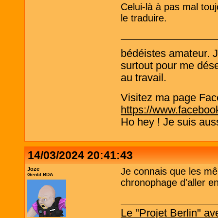
Celui-là à pas mal to
le traduire.
bédéistes amateur. 
surtout pour me désen
au travail.
Visitez ma page Fac
https://www.faceboo
Ho hey ! Je suis aus
14/03/2024 20:41:43
Joze
Je connais que les m
Gentil BDA
chronophage d'aller e
Le "Projet Berlin" 