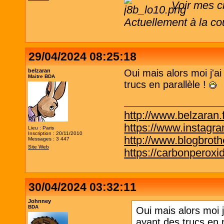
Voir mes c
Actuellement à la co
29/04/2024 08:25:18
belzaran
Oui mais alors moi j'a
Maitre BDA
trucs en parallèle !
http://www.belzaran.f
https://www.instagr
Lieu : Paris
Inscription : 20/11/2010
http://www.blogbrothe
Messages : 3 447
Site Web
https://carbonperox
30/04/2024 03:32:11
Johnney
BDA
Oui mais alors moi 
ayant des trucs en p