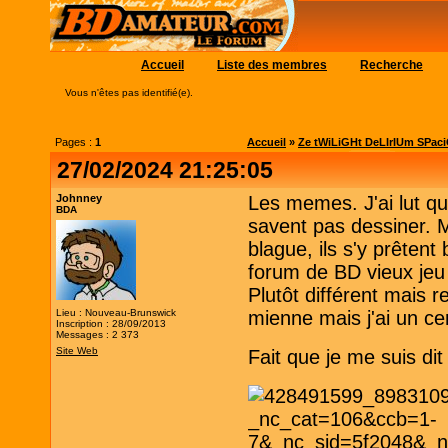
Accueil
Liste des membres
Recherche
Vous n'êtes pas identifié(e).
Pages :
1
Accueil
»
Ze tWiLiGHt DeLIrIUm SPac
27/02/2024 21:25:05
Johnney
Les memes. J'ai lut qu
BDA
savent pas dessiner. M
blague, ils s'y prêtent
forum de BD vieux jeu 
Plutôt différent mais r
Lieu : Nouveau-Brunswick
mienne mais j'ai un cer
Inscription : 28/09/2013
Messages : 2 373
Site Web
Fait que je me suis di