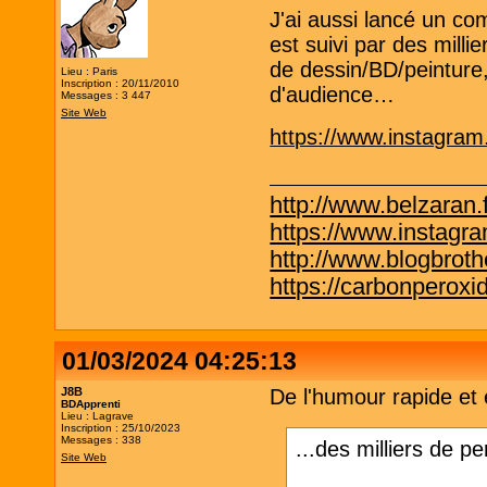
J'ai aussi lancé un c
est suivi par des milli
de dessin/BD/peinture,
Lieu : Paris
Inscription : 20/11/2010
d'audience…
Messages : 3 447
Site Web
https://www.instagra
http://www.belzaran.f
https://www.instagr
http://www.blogbrothe
https://carbonperox
01/03/2024 04:25:13
J8B
De l'humour rapide et 
BDApprenti
Lieu : Lagrave
Inscription : 25/10/2023
Messages : 338
...des milliers de p
Site Web