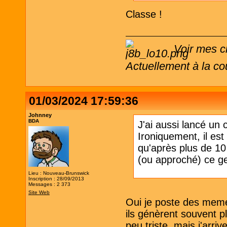
Classe !
Voir mes c
Actuellement à la co
01/03/2024 17:59:36
Johnney
BDA
J'ai aussi lancé u
Ironiquement, il est
qu'après plus de 10 
(ou approché) ce g
Lieu : Nouveau-Brunswick
Inscription : 28/09/2013
Messages : 2 373
Site Web
Oui je poste des mem
ils génèrent souvent 
peu triste, mais j'arrive