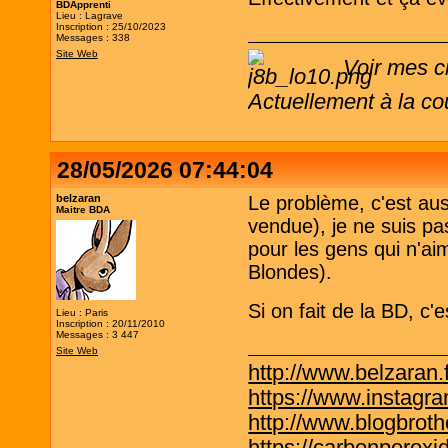
BDApprenti
Lieu : Lagrave
Inscription : 25/10/2023
Messages : 338
Site Web
Voir mes c
Actuellement à la co
28/05/2026 07:44:04
belzaran
Le problème, c'est aus
Maitre BDA
vendue), je ne suis pa
pour les gens qui n'ai
Blondes).
Si on fait de la BD, c'
Lieu : Paris
Inscription : 20/11/2010
Messages : 3 447
Site Web
http://www.belzaran.f
https://www.instagr
http://www.blogbrothe