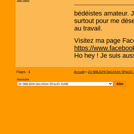
Site Web
bédéistes amateur. 
surtout pour me désen
au travail.
Visitez ma page Fac
https://www.faceboo
Ho hey ! Je suis aus
Pages :
1
Accueil
»
Ze tWiLiGHt DeLIrIUm SPaciO
Atteindre