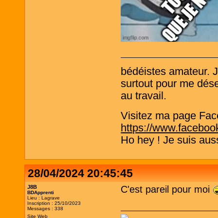
bédéistes amateur. 
surtout pour me désen
au travail.
Visitez ma page Fac
https://www.faceboo
Ho hey ! Je suis aus
28/04/2024 20:45:45
J8B
C'est pareil pour moi
BDApprenti
Lieu : Lagrave
Inscription : 25/10/2023
Messages : 338
Site Web