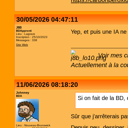
https://carbonperox
30/05/2026 04:47:11
J8B
Yep, et puis une IA n
BDApprenti
Lieu : Lagrave
Inscription : 25/10/2023
Messages : 338
Site Web
Voir mes c
Actuellement à la co
11/06/2026 08:18:20
Johnney
BDA
Si on fait de la BD,
Sûr que j'arrêterais pa
Lieu : Nouveau-Brunswick
Depuis peu, dessiner, 