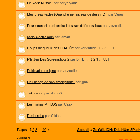
Le Rock Russe !
par berya yank
Mes créas textile (Quand je ne fais pas de dessin :) )
par Vanes'
Pour scénario recherche infos sur différents lieux
par vinzouille
radio-electro.com
par xtman
Coups de gueule des BDA ^Ö^
par karicature
[
1
2
3
…
50
]
P'tit Jeu Des Screenshots 2
par D. H. T.
[
1
2
3
…
85
]
Publication en ligne
par vinzouille
De l usage de son smartphone.
par jgab
Toku-onna
par slater74
Les matins PHILOS
par Cissy
Recherche
par Gildas
Pages :
1
2
3
…
40
›
Accueil
»
Ze tWiLiGHt DeLIrIUm SPac
Atteindre