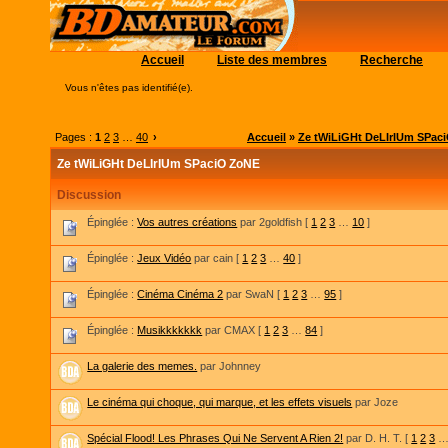
Accueil
Liste des membres
Recherche
Vous n'êtes pas identifié(e).
Pages :
1
2
3
…
40
›
Accueil
»
Ze tWiLiGHt DeLIrIUm SPac
Ze tWiLiGHt DeLIrIUm SPaciO ZoNE
Discussion
Épinglée :
Vos autres créations
par 2goldfish
[
1
2
3
…
10
]
Épinglée :
Jeux Vidéo
par cain
[
1
2
3
…
40
]
Épinglée :
Cinéma Cinéma 2
par SwaN
[
1
2
3
…
95
]
Épinglée :
Musikkkkkkk
par CMAX
[
1
2
3
…
84
]
La galerie des memes.
par Johnney
Le cinéma qui choque, qui marque, et les effets visuels
par Joze
Spécial Flood! Les Phrases Qui Ne Servent A Rien 2!
par D. H. T.
[
1
2
3