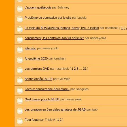
L'accent québécois
par Johnney
Problème de connexion sur le site
par Ludvig
Le topic du BDA Muzikos [compo, cover, live -> inside]
par naamlock
[
1
2
confinement, les controles sont ils serieux?
par annecycolo
attention
par annecycolo
Angoulême 2020
par jonathan
vos derniers DVD
par naamlock
[
1
2
3
…
31
]
Bonne Année 2019 !
par Gel Weo
Joyeux anniversaire Karicature !
par isangeles
Gilet Jaune pour le FUN!!
par berya yank
Les creation en Jeu video amateur de JGAB
par jgab
Foot foutu
par Triple A
[
1
2
]