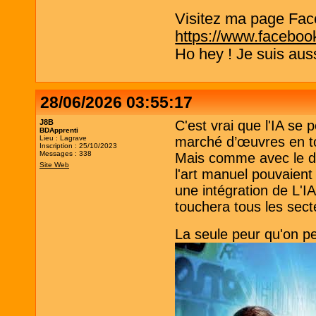
Visitez ma page Fac
https://www.faceboo
Ho hey ! Je suis aus
28/06/2026 03:55:17
J8B
C'est vrai que l'IA se 
BDApprenti
Lieu : Lagrave
marché d’œuvres en to
Inscription : 25/10/2023
Messages : 338
Mais comme avec le dé
Site Web
l'art manuel pouvaient 
une intégration de L'IA
touchera tous les sect
La seule peur qu'on pe