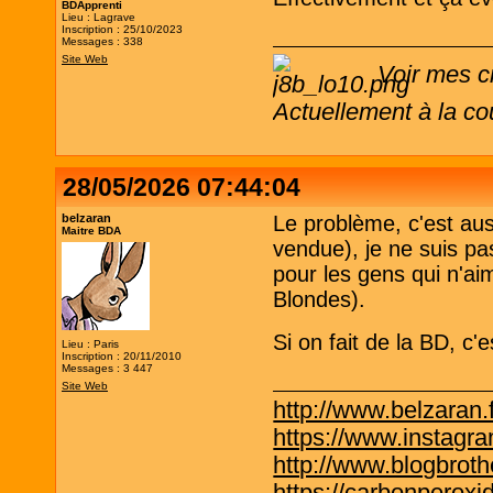
BDApprenti
Lieu : Lagrave
Inscription : 25/10/2023
Messages : 338
Site Web
Voir mes c
Actuellement à la co
28/05/2026 07:44:04
belzaran
Le problème, c'est aus
Maitre BDA
vendue), je ne suis pa
pour les gens qui n'ai
Blondes).
Si on fait de la BD, c'
Lieu : Paris
Inscription : 20/11/2010
Messages : 3 447
Site Web
http://www.belzaran.f
https://www.instagr
http://www.blogbrothe