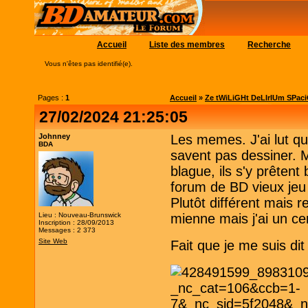
Accueil
Liste des membres
Recherche
Vous n'êtes pas identifié(e).
Pages :
1
Accueil
»
Ze tWiLiGHt DeLIrIUm SPac
27/02/2024 21:25:05
Johnney
Les memes. J'ai lut qu
BDA
savent pas dessiner. M
blague, ils s'y prêtent
forum de BD vieux jeu 
Plutôt différent mais r
Lieu : Nouveau-Brunswick
mienne mais j'ai un cer
Inscription : 28/09/2013
Messages : 2 373
Site Web
Fait que je me suis di