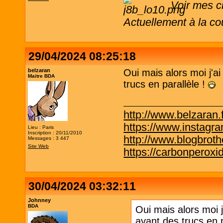
Voir mes c
Actuellement à la co
29/04/2024 08:25:18
belzaran
Oui mais alors moi j'a
Maitre BDA
trucs en parallèle !
http://www.belzaran.f
https://www.instagr
Lieu : Paris
Inscription : 20/11/2010
http://www.blogbrothe
Messages : 3 447
Site Web
https://carbonperox
30/04/2024 03:32:11
Johnney
BDA
Oui mais alors moi 
ayant des trucs en p