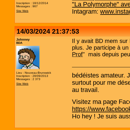
"La Polymorphe" av
Inscription : 18/12/2014
Messages : 967
Intagram:
www.insta
Site Web
14/03/2024 21:37:53
Johnney
Il y avait BD mem sur 
BDA
plus. Je participe à u
Prof
" mais depuis peu
Lieu : Nouveau-Brunswick
bédéistes amateur. 
Inscription : 28/09/2013
Messages : 2 373
surtout pour me désen
Site Web
au travail.
Visitez ma page Fac
https://www.faceboo
Ho hey ! Je suis aus