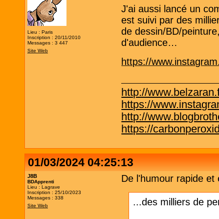
J'ai aussi lancé un c
est suivi par des milli
de dessin/BD/peinture,
Lieu : Paris
Inscription : 20/11/2010
d'audience…
Messages : 3 447
Site Web
https://www.instagra
http://www.belzaran.f
https://www.instagr
http://www.blogbrothe
https://carbonperox
01/03/2024 04:25:13
J8B
De l'humour rapide et 
BDApprenti
Lieu : Lagrave
Inscription : 25/10/2023
Messages : 338
...des milliers de p
Site Web