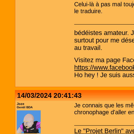
Celui-là à pas mal to
le traduire.
bédéistes amateur. 
surtout pour me désen
au travail.
Visitez ma page Fac
https://www.faceboo
Ho hey ! Je suis aus
14/03/2024 20:41:43
Joze
Je connais que les m
Gentil BDA
chronophage d'aller e
Le "Projet Berlin" 