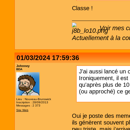
Classe !
Voir mes c
Actuellement à la co
01/03/2024 17:59:36
Johnney
BDA
J'ai aussi lancé u
Ironiquement, il est
qu'après plus de 10 
(ou approché) ce g
Lieu : Nouveau-Brunswick
Inscription : 28/09/2013
Messages : 2 373
Site Web
Oui je poste des mem
ils génèrent souvent 
peu triste, mais j'arrive