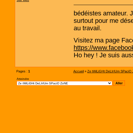
Site Web
bédéistes amateur. 
surtout pour me désen
au travail.
Visitez ma page Fac
https://www.faceboo
Ho hey ! Je suis aus
Pages :
1
Accueil
»
Ze tWiLiGHt DeLIrIUm SPaciO
Atteindre