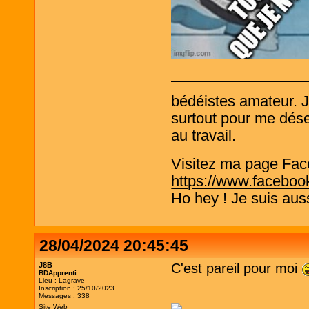
bédéistes amateur. 
surtout pour me désen
au travail.
Visitez ma page Fac
https://www.faceboo
Ho hey ! Je suis aus
28/04/2024 20:45:45
J8B
C'est pareil pour moi
BDApprenti
Lieu : Lagrave
Inscription : 25/10/2023
Messages : 338
Site Web