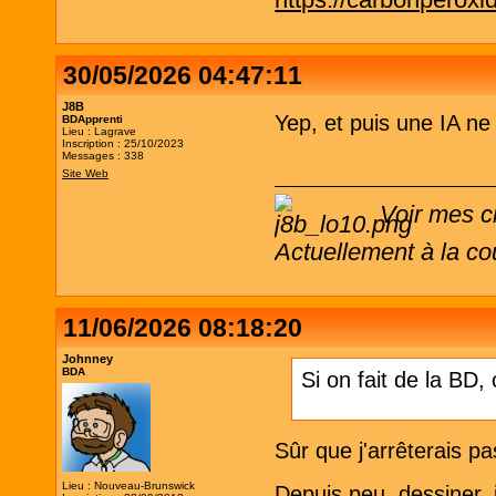
https://carbonperox
30/05/2026 04:47:11
J8B
Yep, et puis une IA n
BDApprenti
Lieu : Lagrave
Inscription : 25/10/2023
Messages : 338
Site Web
Voir mes c
Actuellement à la co
11/06/2026 08:18:20
Johnney
BDA
Si on fait de la BD,
Sûr que j'arrêterais pa
Lieu : Nouveau-Brunswick
Depuis peu, dessiner, 