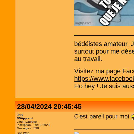
bédéistes amateur. 
surtout pour me désen
au travail.
Visitez ma page Fac
https://www.faceboo
Ho hey ! Je suis aus
28/04/2024 20:45:45
J8B
C'est pareil pour moi
BDApprenti
Lieu : Lagrave
Inscription : 25/10/2023
Messages : 338
Site Web