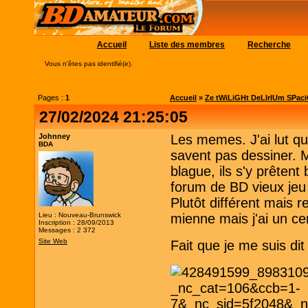
Accueil
Liste des membres
Recherche
Vous n'êtes pas identifié(e).
Pages :
1
Accueil
»
Ze tWiLiGHt DeLIrIUm SPac
27/02/2024 21:25:05
Johnney
Les memes. J'ai lut qu
BDA
savent pas dessiner. M
blague, ils s'y prêtent
forum de BD vieux jeu 
Plutôt différent mais r
Lieu : Nouveau-Brunswick
mienne mais j'ai un cer
Inscription : 28/09/2013
Messages : 2 372
Site Web
Fait que je me suis di