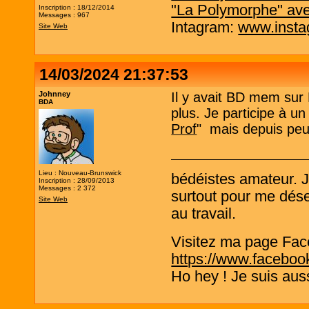
"La Polymorphe" av
Inscription : 18/12/2014
Messages : 967
Intagram:
www.insta
Site Web
14/03/2024 21:37:53
Johnney
Il y avait BD mem sur 
BDA
plus. Je participe à u
Prof
" mais depuis peu
Lieu : Nouveau-Brunswick
bédéistes amateur. 
Inscription : 28/09/2013
Messages : 2 372
surtout pour me désen
Site Web
au travail.
Visitez ma page Fac
https://www.faceboo
Ho hey ! Je suis aus