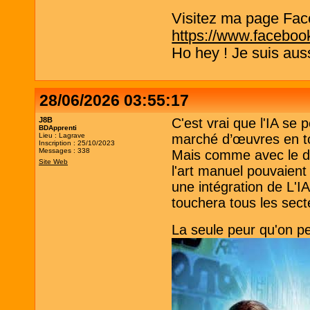
Visitez ma page Fac
https://www.faceboo
Ho hey ! Je suis aus
28/06/2026 03:55:17
J8B
C'est vrai que l'IA se 
BDApprenti
Lieu : Lagrave
marché d’œuvres en to
Inscription : 25/10/2023
Messages : 338
Mais comme avec le dé
Site Web
l'art manuel pouvaient 
une intégration de L'IA
touchera tous les sect
La seule peur qu'on pe