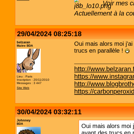
Voir mes c
Actuellement à la co
29/04/2024 08:25:18
belzaran
Oui mais alors moi j'a
Maitre BDA
trucs en parallèle !
http://www.belzaran.f
https://www.instagr
Lieu : Paris
Inscription : 20/11/2010
http://www.blogbrothe
Messages : 3 447
Site Web
https://carbonperox
30/04/2024 03:32:11
Johnney
BDA
Oui mais alors moi 
ayant des trucs en p