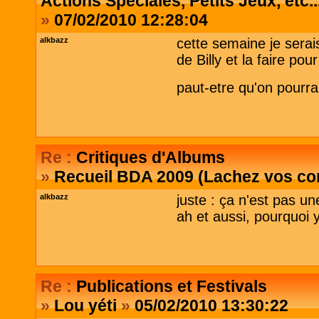
Actions Spéciales, Petits Jeux, etc..
»
07/02/2010 12:28:04
alkbazz
cette semaine je serai
de Billy et la faire po
paut-etre qu'on pourrai
Re :
Critiques d'Albums
»
Recueil BDA 2009 (Lachez vos co
alkbazz
juste : ça n'est pas un
ah et aussi, pourquoi y
Re :
Publications et Festivals
»
Lou yéti
»
05/02/2010 13:30:22