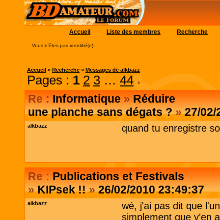
Accueil
Liste des membres
Recherche
Vous n'êtes pas identifié(e).
Accueil
»
Recherche
»
Messages de alkbazz
Pages :
1
2
3
…
44
›
Re :
Informatique
»
Réduire
une planche sans dégats ?
»
27/02/
alkbazz
quand tu enregistre so
Re :
Publications et Festivals
»
KIPsek !!
»
26/02/2010 23:49:37
alkbazz
wé, j'ai pas dit que l'u
simplement que y'en a 