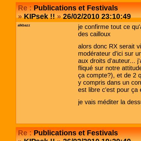
Re :
Publications et Festivals
»
KIPsek !!
»
26/02/2010 23:10:49
alkbazz
je confirme tout ce qu'à
des cailloux
alors donc RX serait vi
modérateur d'ici sur u
aux droits d'auteur...
fliqué sur notre attitu
ça compte?), et de 2 q
y compris dans un cont
est libre c'est pour ça
je vais méditer la des
Re :
Publications et Festivals