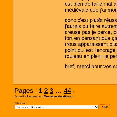
est bien de faire mal 
médiévale que j'ai mont
donc c'est plutôt réus
j'aurais pu faire autre
creuse pas je perce, d
fort en pensant que ça 
trous apparaissent plu
point qui est l'encrage,
rouleau en plexi, je pe
bref, merci pour vos
Pages :
1
2
3
…
44
›
Accueil
»
Recherche
»
Messages de alkbazz
Atteindre