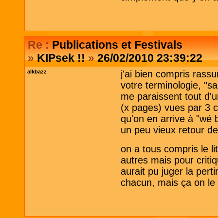
Re :
Publications et Festivals
»
KIPsek !!
»
26/02/2010 23:39:22
alkbazz
j'ai bien compris rass
votre terminologie, "san
me paraissent tout d'un
(x pages) vues par 3 c
qu'on en arrive à "wé b
un peu vieux retour de
on a tous compris le li
autres mais pour critiq
aurait pu juger la per
chacun, mais ça on le