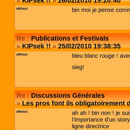
»
KIPsek !!
»
26/02/2010 19:20:40
alkbazz
bin moi je pense comm
Re :
Publications et Festivals
»
KIPsek !!
»
25/02/2010 19:38:35
alkbazz
bleu blanc rouge ! ave
sieg!
Re :
Discussions Générales
»
Les pros font ils obligatoirement 
alkbazz
ah ah ! bin non ! je su
l'importance d'un stor
ligne directrice