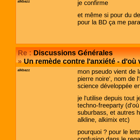
alkbazz
je confirme
et même si pour du des
pour la BD ça me parai
Re :
Discussions Générales
»
Un remède contre l'anxiété - d'où
alkbazz
mon pseudo vient de la racine arabe 
pierre noire', nom de l'
science développée en
je l'utilise depuis tou
techno-freeparty (d'où
suburbass, et autres hi
alkline, alkimix etc)
pourquoi ? pour le lett
confusion dans le rega