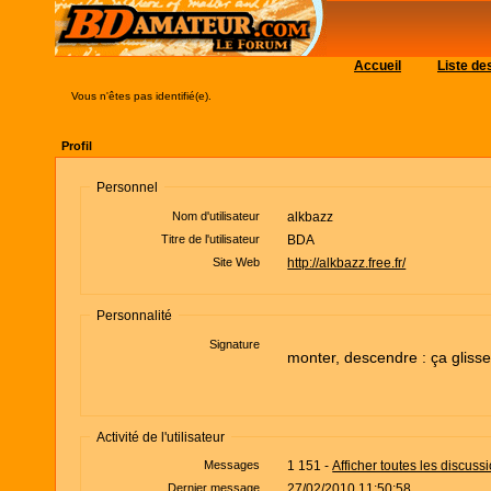
Accueil
Liste d
Vous n'êtes pas identifié(e).
Profil
Personnel
Nom d'utilisateur
alkbazz
Titre de l'utilisateur
BDA
Site Web
http://alkbazz.free.fr/
Personnalité
Signature
monter, descendre : ça glisse
Activité de l'utilisateur
Messages
1 151 -
Afficher toutes les discuss
Dernier message
27/02/2010 11:50:58