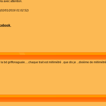
la avec attention.
 (02/01/2016 01:02:52)
facebook
e la bd griffonaguale.....chaque trait est millimétré ..que dis je ...dixième de millim