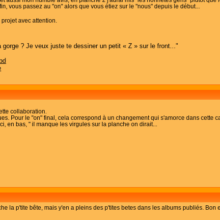
a fin, vous passez au "on" alors que vous étiez sur le "nous" depuis le début...
 projet avec attention.
 gorge ? Je veux juste te dessiner un petit « Z » sur le front..."
bd
e
ette collaboration.
. Pour le "on" final, cela correspond à un changement qui s'amorce dans cette case et
i, en bas, " il manque les virgules sur la planche on dirait...
he la p'tite bête, mais y'en a pleins des p'tites betes dans les albums publiés. Bon e