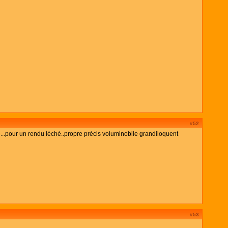
#52
étré...pour un rendu léché..propre précis voluminobile grandiloquent
#53