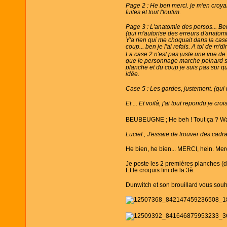
Page 2 : He ben merci. je m'en croyai
fuites et tout l'toutim.
Page 3 : L'anatomie des persos... Ben
(qui m'autorise des erreurs d'anatomi
Y'a rien qui me choquait dans la ca
coup... ben je l'ai refais. A toi de m'd
La case 2 n'est pas juste une vue de f
que le personnage marche peinard sur 
planche et du coup je suis pas sur qu
idée.
Case 5 : Les gardes, justement. (qui n
Et ... Et voilà, j'ai tout repondu je cr
BEUBEUGNE ; He beh ! Tout ça ? Wa
Lucief ; J'essaie de trouver des cadra
He bien, he bien... MERCI, hein. Merci
Je poste les 2 premières planches (do
Et le croquis fini de la 3è.
Dunwitch et son brouillard vous sou