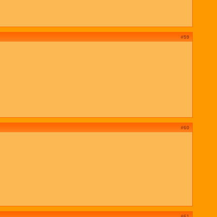
#59
#60
#61