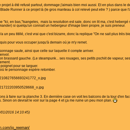
 projet à été refusé partout, dommage j'aimais bien moi aussi. Et en plus dans le de
Blade Runner à ce projet là (le gros manteau à col relevé peut etre ? ) parce que l
ue "Ici, en bas,"Isangeles, mais la resolution est sale, donc on lit ma, c'est hebergé
emander) si quelqu'un connait un hebergeur d'image bien propre, je suis preneur.
a un peu titillé, c'est vrai que c'est bizarre, donc la replique "On ne sait plus très 
quis pour vous occuper jusqu'à demain où je m'y remet.
sonnage saute, ainsi que celle sur laquelle il compte arriver.
envol.
on brassard gauche. (Le steampunk... ses rouages, ses petits pschiit de vapeur, ses
lement.
 poignet pour se larguer.
 où le personnage espère retomber.
ns à faire sur la planche 3. En dernière case on voit les balcons de la tour d'en face,
s. Sinon on devrait le voir sur la page 4 et ça me ruine un peu mon plan.
0/01/2016 14:10:45)
am.com/jo_reeman/