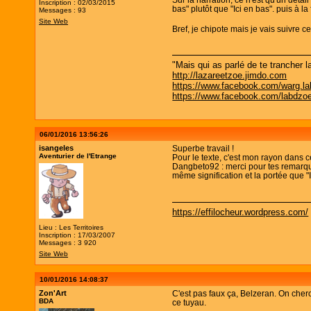
Inscription : 02/03/2015
bas" plutôt que "Ici en bas". puis à l
Messages : 93
Site Web
Bref, je chipote mais je vais suivre ce
"Mais qui as parlé de te trancher la
http://lazareetzoe.jimdo.com
https://www.facebook.com/warg.la
https://www.facebook.com/labdzo
06/01/2016 13:56:26
isangeles
Superbe travail !
Aventurier de l'Etrange
Pour le texte, c'est mon rayon dans c
Dangbeto92 : merci pour tes remarques
même signification et la portée que "Ic
https://effilocheur.wordpress.com/
Lieu : Les Territoires
Inscription : 17/03/2007
Messages : 3 920
Site Web
10/01/2016 14:08:37
Zon'Art
C'est pas faux ça, Belzeran. On cherc
BDA
ce tuyau.