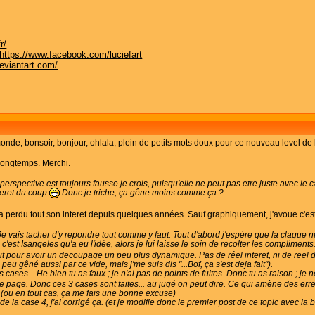
r/
https://www.facebook.com/luciefart
deviantart.com/
e, bonsoir, bonjour, ohlala, plein de petits mots doux pour ce nouveau level de l
t longtemps. Merchi.
la perspective est toujours fausse je crois, puisqu'elle ne peut pas etre juste avec le
teret du coup
Donc je triche, ça gêne moins comme ça ?
a perdu tout son interet depuis quelques années. Sauf graphiquement, j'avoue c'es
Je vais tacher d'y repondre tout comme y faut. Tout d'abord j'espère que la claque ne
'est Isangeles qu'a eu l'idée, alors je lui laisse le soin de recolter les compliments
t pour avoir un decoupage un peu plus dynamique. Pas de réel interet, ni de reel de
 peu gêné aussi par ce vide, mais j'me suis dis "...Bof, ça s'est deja fait").
cases... He bien tu as faux ; je n'ai pas de points de fuites. Donc tu as raison ; je n
e page. Donc ces 3 cases sont faites... au jugé on peut dire. Ce qui amène des erre
 (ou en tout cas, ça me fais une bonne excuse)
 de la case 4, j'ai corrigé ça. (et je modifie donc le premier post de ce topic avec la