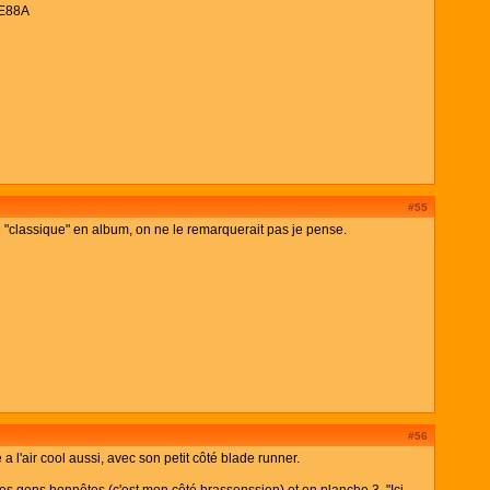
#55
 "classique" en album, on ne le remarquerait pas je pense.
#56
 a l'air cool aussi, avec son petit côté blade runner.
 les gens honnêtes (c'est mon côté brassenssien) et en planche 3, "Ici-