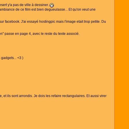
sert y'a pas de ville à dessiner.
'ambiance de ce film est bien degueulasse... Et qu'on veut une
 sur facebook. J'ai essayé hostingpic mais l'image etait trop petite. Du
bien" passe en page 4, avec le reste du texte associé.
 gadgets... <3 )
 et ils sont arrondis. Je dois les refaire rectangulaires. Et aussi virer