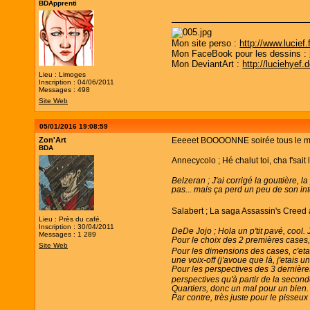
BDApprenti
Mon site perso :
http://www.lucief.f
Mon FaceBook pour les dessins :
Mon DeviantArt :
http://luciehyef.
Lieu : Limoges
Inscription : 04/06/2011
Messages : 498
Site Web
05/01/2016 19:08:59
Zon'Art
Eeeeet BOOOONNE soirée tous le mond
BDA
Annecycolo ; Hé chalut toi, cha f'sai
Belzeran ; J'ai corrigé la gouttière, 
pas... mais ça perd un peu de son in
Salabert ; La saga Assassin's Creed 
Lieu : Près du café.
Inscription : 30/04/2011
DeDe Jojo ; Hola un p'tit pavé, cool. 
Messages : 1 289
Pour le choix des 2 premières cases, c
Site Web
Pour les dimensions des cases, c'etai
une voix-off (j'avoue que là, j'etais un
Pour les perspectives des 3 dernières 
perspectives qu'à partir de la second
Quartiers, donc un mal pour un bien.
Par contre, très juste pour le pisseux