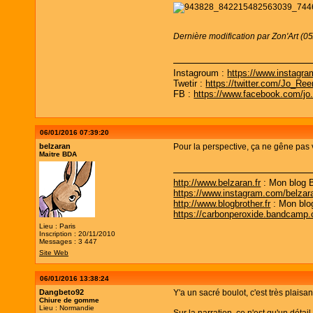
Dernière modification par Zon'Art (0
Instagroum :
https://www.instagr
Twetir :
https://twitter.com/Jo_Re
FB :
https://www.facebook.com/jo
06/01/2016 07:39:20
belzaran
Pour la perspective, ça ne gêne pas 
Maitre BDA
http://www.belzaran.fr
: Mon blog 
https://www.instagram.com/belzar
http://www.blogbrother.fr
: Mon blo
https://carbonperoxide.bandcamp
Lieu : Paris
Inscription : 20/11/2010
Messages : 3 447
Site Web
06/01/2016 13:38:24
Dangbeto92
Y'a un sacré boulot, c'est très plaisan
Chiure de gomme
Lieu : Normandie
Sur la narration, ce n'est qu'un déta