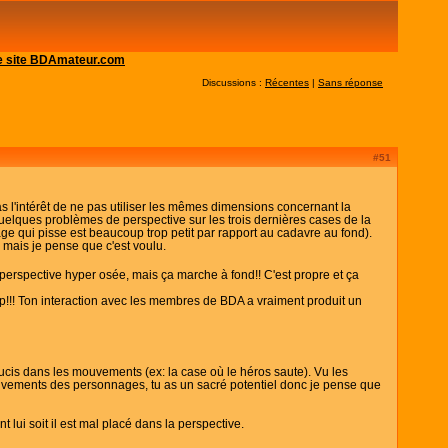
 le site BDAmateur.com
Discussions :
Récentes
|
Sans réponse
#51
s l'intérêt de ne pas utiliser les mêmes dimensions concernant la
si quelques problèmes de perspective sur les trois dernières cases de la
age qui pisse est beaucoup trop petit par rapport au cadavre au fond).
 mais je pense que c'est voulu.
e perspective hyper osée, mais ça marche à fond!! C'est propre et ça
coup!!! Ton interaction avec les membres de BDA a vraiment produit un
oucis dans les mouvements (ex: la case où le héros saute). Vu les
 mouvements des personnages, tu as un sacré potentiel donc je pense que
 lui soit il est mal placé dans la perspective.