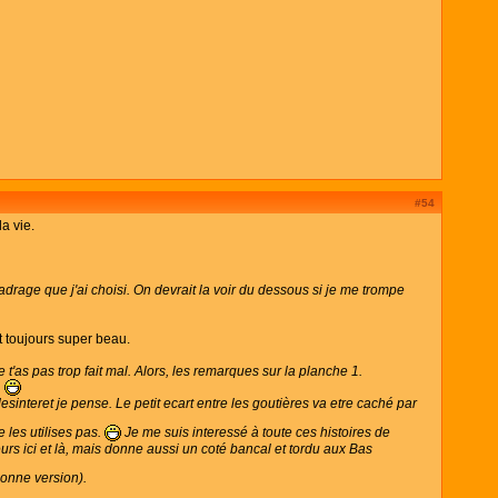
#54
a vie.
 cadrage que j'ai choisi. On devrait la voir du dessous si je me trompe
t toujours super beau.
 t'as pas trop fait mal. Alors, les remarques sur la planche 1.
.
sinteret je pense. Le petit ecart entre les goutières va etre caché par
e les utilises pas.
Je me suis interessé à toute ces histoires de
urs ici et là, mais donne aussi un coté bancal et tordu aux Bas
 bonne version).