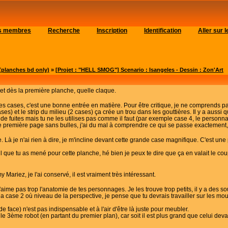
es membres
Recherche
Inscription
Identification
Aller sur
planches bd only)
»
[Projet : "HELL SMOG"] Scenario : Isangeles - Dessin : Zon'Art
 et dès la première planche, quelle claque.
es cases, c'est une bonne entrée en matière. Pour être critique, je ne comprends pa
ases) et le strip du milieu (2 cases) ça crée un trou dans les gouttières. Il y a aus
 de fuites mais tu ne les utilises pas comme il faut (par exemple case 4, le personn
tte première page sans bulles, j'ai du mal à comprendre ce qui se passe exactement,
. Là je n'ai rien à dire, je m'incline devant cette grande case magnifique. C'est un
avail que tu as mené pour cette planche, hé bien je peux te dire que ça en valait le 
y Mariez, je l'ai conservé, il est vraiment très intéressant.
ime pas trop l'anatomie de tes personnages. Je les trouve trop petits, il y a des s
r la case 2 où niveau de la perspective, je pense que tu devrais travailler sur les
de face) n'est pas indispensable et à l'air d'être là juste pour meubler.
e 3ème robot (en partant du premier plan), car soit il est plus grand que celui devant