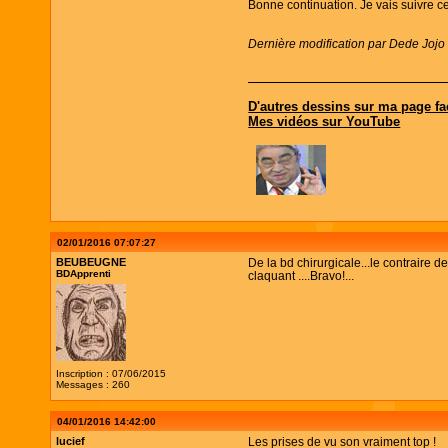
Bonne continuation. Je vais suivre ce
Dernière modification par Dede Jojo
D'autres dessins sur ma page 
Mes vidéos sur YouTube
02/01/2016 07:07:27
BEUBEUGNE
De la bd chirurgicale...le contraire d
BDApprenti
claquant ....Bravo!...
Inscription : 07/06/2015
Messages : 260
04/01/2016 14:42:00
lucief
Les prises de vu son vraiment top !