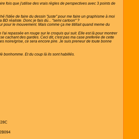
re fois que j'utilise des vrais règles de perspectives avec 3 points de
aché l'idée de faire du dessin "juste" pour me faire un graphisme à moi
 BD réaliste. Donc je fais du... "semi cartoon" ?
kour pour le mouvement. Mais comme ça me titillait quand meme du
e l'ai repassée en rouge sur le croquis qui suit. Elle est là pour montrer
n se cachant des gardes. Ceci dit, c'est pas ma case preferée de cette
es noire/grise, ce sera encore pire. Je suis preneur de toute bonne
e 3è bonhomme. Et du coup là ils sont habillés.