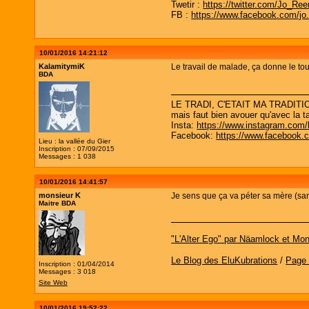
Twetir :
https://twitter.com/Jo_Re
FB :
https://www.facebook.com/jo
10/01/2016 14:21:12
KalamitymiK
Le travail de malade, ça donne le to
BDA
LE TRADI, C'ETAIT MA TRADITIO
mais faut bien avouer qu'avec la ta
Insta:
https://www.instagram.com/
Facebook:
https://www.facebook.
Lieu : la vallée du Gier
Inscription : 07/09/2015
Messages : 1 038
10/01/2016 14:41:57
monsieur K
Je sens que ça va péter sa mère (san
Maitre BDA
"L'Alter Ego" par Näamlock et Mon
Le Blog des EluKubrations
/
Page
Inscription : 01/04/2014
Messages : 3 018
Site Web
10/01/2016 19:52:22