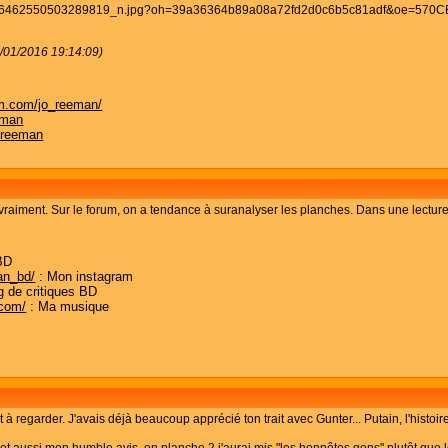
5/01/2016 19:14:09)
am.com/jo_reeman/
eman
.reeman
vraiment. Sur le forum, on a tendance à suranalyser les planches. Dans une lecture
BD
an_bd/
: Mon instagram
g de critiques BD
.com/
: Ma musique
t à regarder. J'avais déjà beaucoup apprécié ton trait avec Gunter... Putain, l'histoire
il et aussi mon humble avis, en planche 2 j'aurai mis "les honnêtes gens" plutôt que