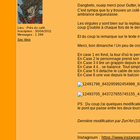
Dangbeto, ouaip merci pour Gutter, le
C'est sympa que tu y trouves un coté 
ambiance degueulasse.
Les virgules y sont bien sur la repliq
coup (j'oublie à chaque fois de le d
Lieu : Près du café.
Inscription : 30/04/2011
Messages : 1 289
Et du coup la remarque sur le texte m'
Site Web
Merci, bon dimanche ! Un peu de cro
En case 1 en fond, la tour d'où le per
En Case 2 le personnage prend son 
En Case 3 il tire un grappin depuis s
En Case 4 il... se balance. Tout simp
En Case 5 il detache le cable de son
En Case 6 une vue depuis le balcon
PS : Du coup j'ai quelques modificatio
le pont qui passe entre les deux tour
Dernière modification par Zon'Art (1
Instagroum :
https://www.instagr