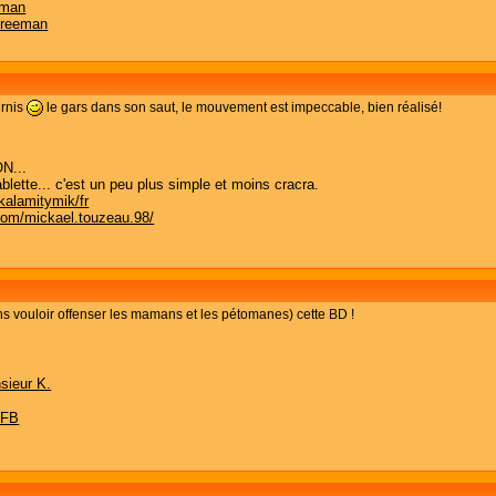
eman
.reeman
urnis
le gars dans son saut, le mouvement est impeccable, bien réalisé!
N...
blette... c'est un peu plus simple et moins cracra.
kalamitymik/fr
com/mickael.touzeau.98/
s vouloir offenser les mamans et les pétomanes) cette BD !
sieur K.
 FB