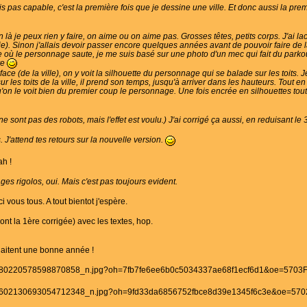
s pas capable, c'est la première fois que je dessine une ville. Et donc aussi la premi
 là je peux rien y faire, on aime ou on aime pas. Grosses têtes, petits corps. J'ai l
e). Sinon j'allais devoir passer encore quelques années avant de pouvoir faire de la
se où le personnage saute, je me suis basé sur une photo d'un mec qui fait du par
ire
ace (de la ville), on y voit la silhouette du personnage qui se balade sur les toits. J
les toits de la ville, il prend son temps, jusqu'à arriver dans les hauteurs. Tout e
'on le voit bien du premier coup le personnage. Une fois encrée en silhouettes tout
e sont pas des robots, mais l'effet est voulu.) J'ai corrigé ça aussi, en reduisant l
ois. J'attend tes retours sur la nouvelle version.
h !
ges rigolos, oui. Mais c'est pas toujours evident.
 vous tous. A tout bientot j'espère.
nt la 1ère corrigée) avec les textes, hop.
haitent une bonne année !