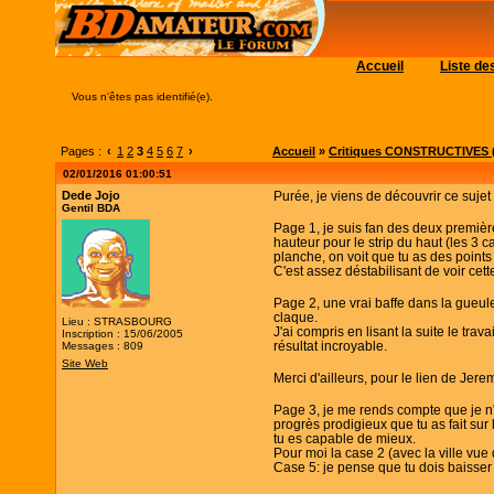
Accueil
Liste d
Vous n'êtes pas identifié(e).
Pages :
‹
1
2
3
4
5
6
7
›
Accueil
»
Critiques CONSTRUCTIVES (
02/01/2016 01:00:51
Dede Jojo
Purée, je viens de découvrir ce sujet
Gentil BDA
Page 1, je suis fan des deux premièr
hauteur pour le strip du haut (les 3 c
planche, on voit que tu as des points
C'est assez déstabilisant de voir ce
Page 2, une vrai baffe dans la gueule
claque.
Lieu : STRASBOURG
J'ai compris en lisant la suite le tr
Inscription : 15/06/2005
résultat incroyable.
Messages : 809
Site Web
Merci d'ailleurs, pour le lien de Jerem
Page 3, je me rends compte que je n'a
progrès prodigieux que tu as fait su
tu es capable de mieux.
Pour moi la case 2 (avec la ville vue 
Case 5: je pense que tu dois baisser l