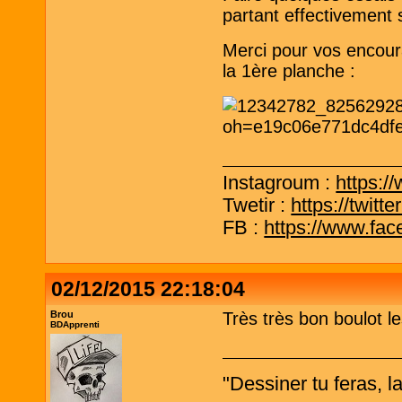
partant effectivement 
Merci pour vos encour
la 1ère planche :
Instagroum :
https:/
Twetir :
https://twit
FB :
https://www.fa
02/12/2015 22:18:04
Brou
Très très bon boulot l
BDApprenti
"Dessiner tu feras, l