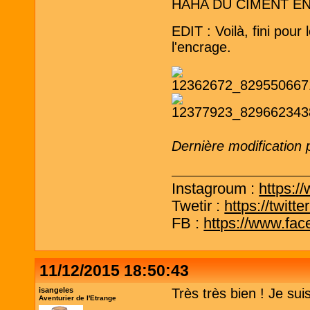
HAHA DU CIMENT EN BE
EDIT : Voilà, fini pour l
l'encrage.
Dernière modification 
Instagroum :
https:/
Twetir :
https://twit
FB :
https://www.fa
11/12/2015 18:50:43
isangeles
Très très bien ! Je sui
Aventurier de l'Etrange