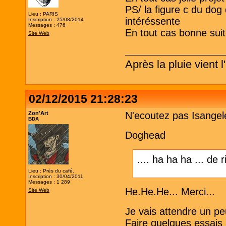
PS/ la figure c du do
Lieu : PARIS
intéréssente
Inscription : 25/08/2014
Messages : 476
En tout cas bonne suit
Site Web
Après la pluie vient l'
02/12/2015 21:28:23
Zon'Art
N'ecoutez pas Isangele
BDA
Doghead
.... ha ha ha ... de r
Lieu : Près du café.
Inscription : 30/04/2011
Messages : 1 289
He.He.He... Merci...
Site Web
Je vais attendre un 
Faire quelques essais 