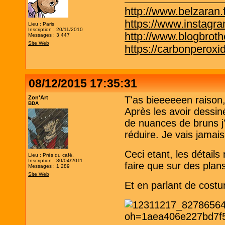
http://www.belzaran.f
https://www.instagr
Lieu : Paris
Inscription : 20/11/2010
http://www.blogbrothe
Messages : 3 447
Site Web
https://carbonperox
08/12/2015 17:35:31
Zon'Art
T'as bieeeeeen raison
BDA
Après les avoir dessiné
de nuances de bruns j'
réduire. Je vais jamai
Ceci etant, les détails
Lieu : Près du café.
Inscription : 30/04/2011
faire que sur des plan
Messages : 1 289
Site Web
Et en parlant de costum