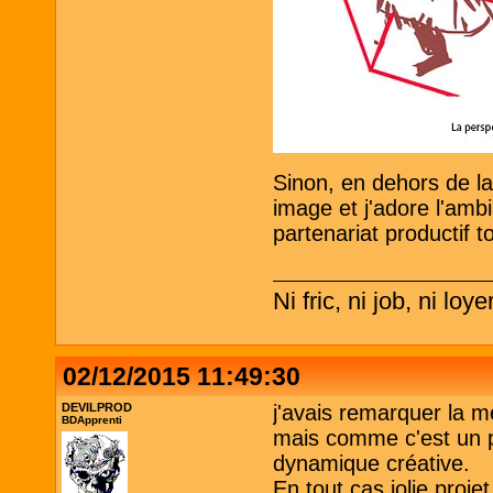
Sinon, en dehors de la
image et j'adore l'am
partenariat productif 
Ni fric, ni job, ni loye
02/12/2015 11:49:30
DEVILPROD
j'avais remarquer la 
BDApprenti
mais comme c'est un pr
dynamique créative.
En tout cas jolie proje