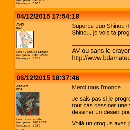
Inscription : 09/09/2007
Messages : 5 005
04/12/2015 17:54:18
AV63
Superbe duo Shinou+I
BDA
Shinou, je vois ta pro
AV ou sans le crayo
Lieu : Villars (St Etienne)
Inscription : 03/03/2010
http://www.bdamateu
Messages : 2 242
06/12/2015 18:37:46
Zon'Art
Merci tous l'monde.
BDA
Je sais pas si je prog
tout cas dessiner une v
dessiner un desert pou
Lieu : Près du café.
Voilà un croquis avec p
Inscription : 30/04/2011
Messages : 1 289