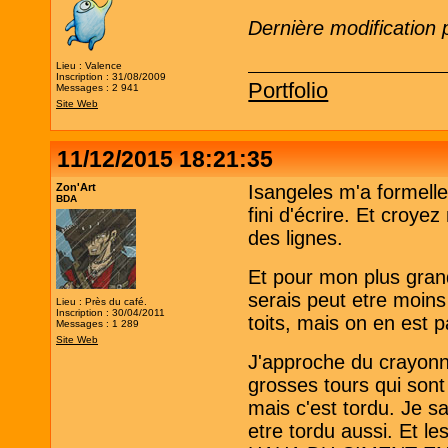
Dernière modification 
Lieu : Valence
Inscription : 31/08/2009
Portfolio
Messages : 2 941
Site Web
11/12/2015 18:21:35
Zon'Art
Isangeles m'a formelle
BDA
fini d'écrire. Et croyez
des lignes.
Et pour mon plus grand p
serais peut etre moins q
Lieu : Près du café.
Inscription : 30/04/2011
toits, mais on en est p
Messages : 1 289
Site Web
J'approche du crayonné 
grosses tours qui sont 
mais c'est tordu. Je sai
etre tordu aussi. Et le