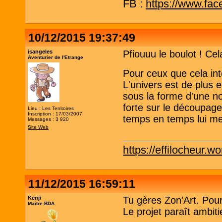
FB :
https://www.fa
10/12/2015 19:37:49
isangeles
Pfiouuu le boulot ! Cel
Aventurier de l'Etrange
Pour ceux que cela int
L'univers est de plus e
sous la forme d'une no
forte sur le découpage
Lieu : Les Territoires
Inscription : 17/03/2007
temps en temps lui mett
Messages : 3 920
Site Web
https://effilocheur.w
11/12/2015 16:59:11
Kenji
Tu gères Zon'Art. Pour
Maitre BDA
Le projet paraît ambiti