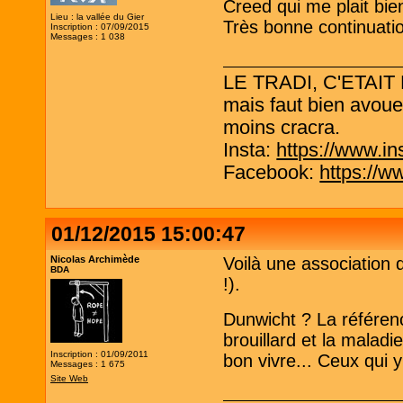
Creed qui me plait bie
Lieu : la vallée du Gier
Très bonne continuati
Inscription : 07/09/2015
Messages : 1 038
LE TRADI, C'ETAIT
mais faut bien avouer
moins cracra.
Insta:
https://www.in
Facebook:
https://w
01/12/2015 15:00:47
Nicolas Archimède
Voilà une association q
BDA
!).
Dunwicht ? La référenc
brouillard et la maladie
Inscription : 01/09/2011
bon vivre... Ceux qui
Messages : 1 675
Site Web