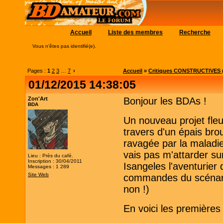
Accueil
Liste des membres
Recherche
Vous n'êtes pas identifié(e).
Pages :
1
2
3
…
7
›
Accueil
»
Critiques CONSTRUCTIVES (
01/12/2015 14:38:05
Zon'Art
Bonjour les BDAs !
BDA
Un nouveau projet fleu
travers d'un épais brou
ravagée par la maladie
vais pas m'attarder sur
Lieu : Près du café.
Inscription : 30/04/2011
Isangeles l'aventurier 
Messages : 1 289
Site Web
commandes du scénario.
non !)
En voici les premières