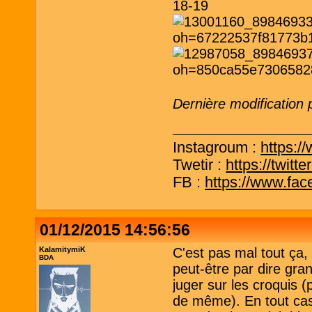
18-19
Dernière modification 
Instagroum :
https:/
Twetir :
https://twit
FB :
https://www.fa
01/12/2015 14:56:56
KalamitymiK
C'est pas mal tout ça,
BDA
peut-être par dire gra
juger sur les croquis 
de même). En tout cas,