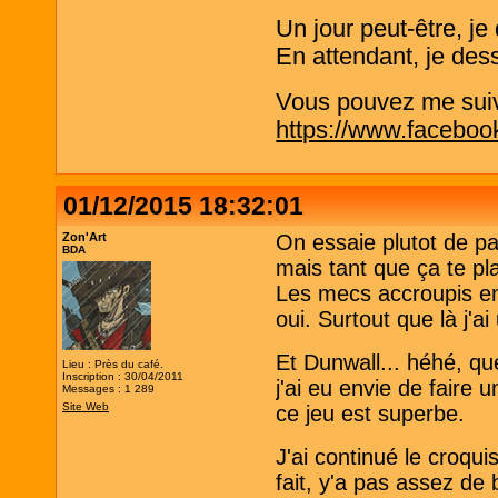
Un jour peut-être, j
En attendant, je de
Vous pouvez me suivre
https://www.faceboo
01/12/2015 18:32:01
Zon'Art
On essaie plutot de p
BDA
mais tant que ça te pla
Les mecs accroupis en 
oui. Surtout que là j'a
Et Dunwall... héhé, que
Lieu : Près du café.
Inscription : 30/04/2011
j'ai eu envie de faire
Messages : 1 289
Site Web
ce jeu est superbe.
J'ai continué le croqui
fait, y'a pas assez de 