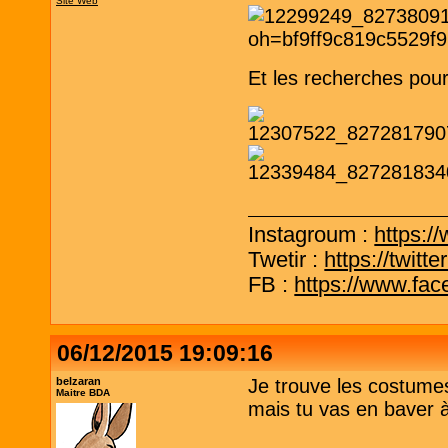
Site Web
Et les recherches pour
Instagroum :
https:/
Twetir :
https://twit
FB :
https://www.fa
06/12/2015 19:09:16
belzaran
Je trouve les costumes
Maitre BDA
mais tu vas en baver à