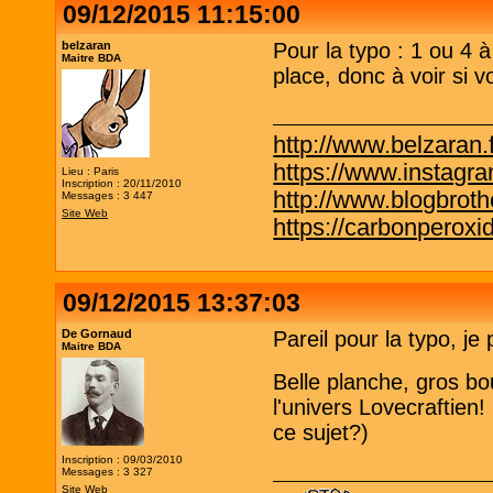
09/12/2015 11:15:00
belzaran
Pour la typo : 1 ou 4 
Maitre BDA
place, donc à voir si 
http://www.belzaran.f
https://www.instagr
Lieu : Paris
Inscription : 20/11/2010
http://www.blogbrothe
Messages : 3 447
Site Web
https://carbonperox
09/12/2015 13:37:03
De Gornaud
Pareil pour la typo, je
Maitre BDA
Belle planche, gros bou
l'univers Lovecraftien!
ce sujet?)
Inscription : 09/03/2010
Messages : 3 327
Site Web