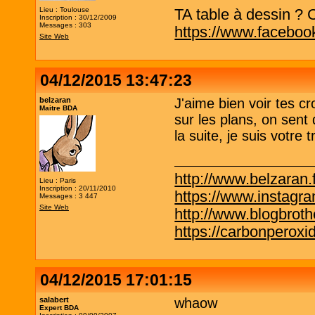
Lieu : Toulouse
TA table à dessin ? C'
Inscription : 30/12/2009
Messages : 303
https://www.faceboo
Site Web
04/12/2015 13:47:23
belzaran
J'aime bien voir tes cr
Maitre BDA
sur les plans, on sent
la suite, je suis votre t
http://www.belzaran.f
Lieu : Paris
Inscription : 20/11/2010
https://www.instagr
Messages : 3 447
Site Web
http://www.blogbrothe
https://carbonperox
04/12/2015 17:01:15
salabert
whaow
Expert BDA