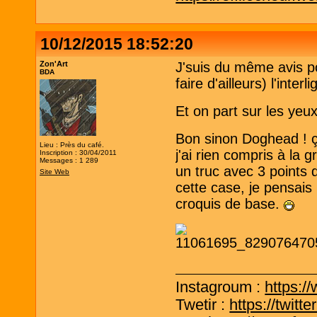
10/12/2015 18:52:20
Zon'Art
J'suis du même avis pou
BDA
faire d'ailleurs) l'int
Et on part sur les yeu
Bon sinon Doghead ! ça
Lieu : Près du café.
j'ai rien compris à la gr
Inscription : 30/04/2011
Messages : 1 289
un truc avec 3 points 
Site Web
cette case, je pensais 
croquis de base.
Instagroum :
https:/
Twetir :
https://twit