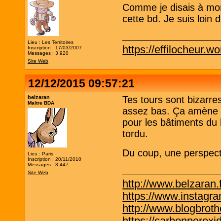
Comme je disais à mon
cette bd. Je suis loin
Lieu : Les Territoires
https://effilocheur.w
Inscription : 17/03/2007
Messages : 3 920
Site Web
12/12/2015 09:57:21
belzaran
Tes tours sont bizarres
Maitre BDA
assez bas. Ça amène un
pour les bâtiments du 
tordu.
Du coup, une perspect
Lieu : Paris
Inscription : 20/11/2010
Messages : 3 447
Site Web
http://www.belzaran.f
https://www.instagr
http://www.blogbrothe
https://carbonperox