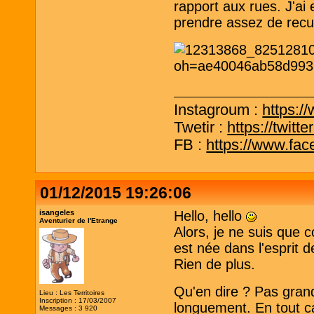
rapport aux rues. J'ai
prendre assez de recul,
Instagroum :
https:/
Twetir :
https://twit
FB :
https://www.fa
01/12/2015 19:26:06
isangeles
Hello, hello
Aventurier de l'Etrange
Alors, je ne suis que c
est née dans l'esprit d
Rien de plus.
Qu'en dire ? Pas gran
Lieu : Les Territoires
Inscription : 17/03/2007
longuement. En tout cas
Messages : 3 920