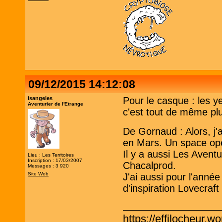
09/12/2015 14:12:08
isangeles
Pour le casque : les y
Aventurier de l'Etrange
c'est tout de même plu
De Gornaud : Alors, j'
en Mars. Un space op
Il y a aussi Les Aventu
Lieu : Les Territoires
Inscription : 17/03/2007
Chacalprod.
Messages : 3 920
Site Web
J'ai aussi pour l'année
d'inspiration Lovecraf
https://effilocheur.w