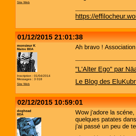
Site Web
https://effilocheur.w
01/12/2015 21:01:38
monsieur K
Ah bravo ! Association
Maitre BDA
"L'Alter Ego" par Nä
Inscription : 01/04/2014
Messages : 3 018
Le Blog des EluKubr
Site Web
02/12/2015 10:59:01
doghead
Wow j'adore la scéne, 
BDA
quelques patates dans 
j'ai passé un peu de 