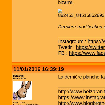
bizarre.
Dernière modification 
Instagroum :
https:/
Twetir :
https://twit
FB :
https://www.fa
11/01/2016 16:39:19
belzaran
La dernière planche fa
Maitre BDA
http://www.belzaran.f
https://www.instagr
http://www.blogbrothe
Lieu : Paris