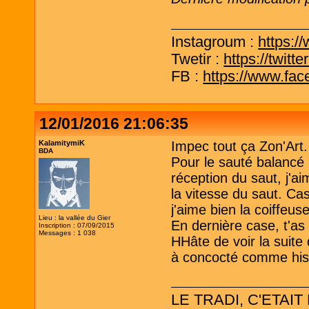
Instagroum :
https:/
Twetir :
https://twit
FB :
https://www.fa
12/01/2016 21:06:35
KalamitymiK
Impec tout ça Zon'Art.
BDA
Pour le sauté balancé
réception du saut, j'ai
la vitesse du saut. Case
j'aime bien la coiffeuse
Lieu : la vallée du Gier
En dernière case, t'as
Inscription : 07/09/2015
Messages : 1 038
HHâte de voir la suite
à concocté comme histoi
LE TRADI, C'ETAIT