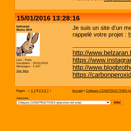
15/01/2016 13:28:16
belzaran
Je suis un site d'un m
Maitre BDA
rappelé votre projet :
http://www.belzaran.f
https://www.instagr
Lieu : Paris
Inscription : 20/11/2010
http://www.blogbrothe
Messages : 3 447
Site Web
https://carbonperox
Pages :
‹
1
2
3
4
5
6
7
›
Accueil
»
Critiques CONSTRUCTIVES (pl
Atteindre