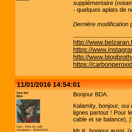
supplémentaire (nota
- quelques aplats de 
Dernière modification
http://www.belzaran.f
https://www.instagr
http://www.blogbrothe
https://carbonperox
11/01/2016 14:54:01
Zon'Art
Bonjour BDA.
BDA
Kalamity, bonjour, oui
lignes partout ! Pour l
cable et se balance), 
Lieu : Près du café.
Mr K, bonjour aussi, j
Inscription : 30/04/2011