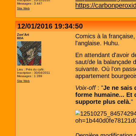
Inscription : 20/11/2010
https://carbonperox
Messages : 3 447
Site Web
12/01/2016 19:34:50
Zon'Art
Comics à la française, 
BDA
l'anglaise. Huhu.
En attendant d'avoir d
saut/de la balançade d
suivante. Où l'on passe
Lieu : Près du café.
Inscription : 30/04/2011
appartement bourgeoi
Messages : 1 289
Site Web
Voix-off
: "
Je ne sais 
forme humaine... Et q
supporte plus celà.
"
Dernière modification 