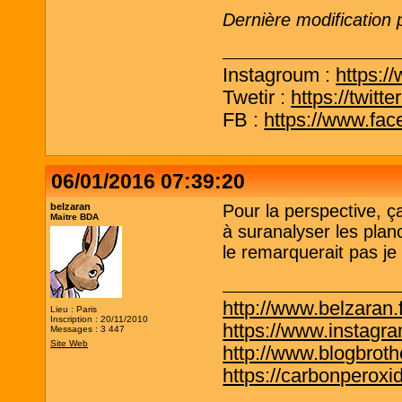
Dernière modification 
Instagroum :
https:/
Twetir :
https://twit
FB :
https://www.fa
06/01/2016 07:39:20
belzaran
Pour la perspective, 
Maitre BDA
à suranalyser les plan
le remarquerait pas je
http://www.belzaran.f
Lieu : Paris
Inscription : 20/11/2010
https://www.instagr
Messages : 3 447
Site Web
http://www.blogbrothe
https://carbonperox