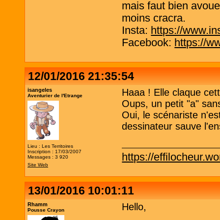
mais faut bien avouer
moins cracra.
Insta:
https://www.in
Facebook:
https://w
12/01/2016 21:35:54
isangeles
Haaa ! Elle claque ce
Aventurier de l'Etrange
Oups, un petit "a" san
Oui, le scénariste n'es
dessinateur sauve l'
Lieu : Les Territoires
Inscription : 17/03/2007
https://effilocheur.w
Messages : 3 920
Site Web
13/01/2016 10:01:11
Rhamm
Hello,
Pousse Crayon