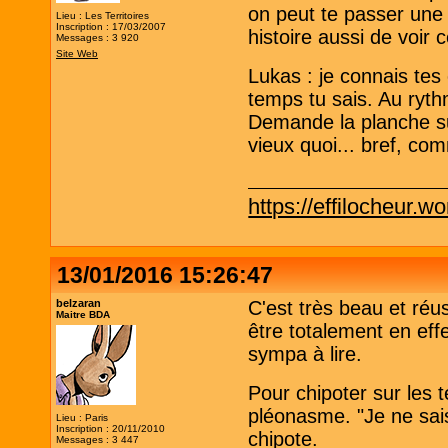
on peut te passer une p
Lieu : Les Territoires
Inscription : 17/03/2007
histoire aussi de voir 
Messages : 3 920
Site Web
Lukas : je connais tes 
temps tu sais. Au ryth
Demande la planche sur
vieux quoi... bref, co
https://effilocheur.w
13/01/2016 15:26:47
belzaran
C'est très beau et réu
Maitre BDA
être totalement en eff
sympa à lire.
Pour chipoter sur les 
pléonasme. "Je ne sais
Lieu : Paris
Inscription : 20/11/2010
chipote.
Messages : 3 447