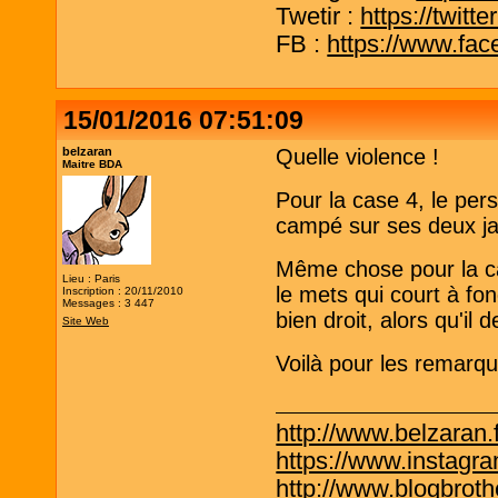
Twetir :
https://twit
FB :
https://www.fa
15/01/2016 07:51:09
belzaran
Quelle violence !
Maitre BDA
Pour la case 4, le per
campé sur ses deux ja
Même chose pour la ca
Lieu : Paris
le mets qui court à fon
Inscription : 20/11/2010
Messages : 3 447
bien droit, alors qu'il 
Site Web
Voilà pour les remarqu
http://www.belzaran.f
https://www.instagr
http://www.blogbrothe