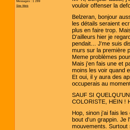
Messages : 1 289
vouloir offenser la def
Site Web
Belzeran, bonjour auss
les détails seraient e
plus en faire trop. Mais
D'ailleurs hier je regar
pendait... J'me suis di
murs sur la première 
Meme problèmes pour le
Mais j'en fais une et pa
moins les voir quand e
Et oui, il y aura des ap
occuperais au moment d
SAUF SI QUELQU'U
COLORISTE, HEIN ! 
Hop, sinon j'ai fais l
bout d'un grappin. Je l
mouvements. Surtout su