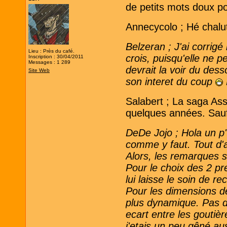
de petits mots doux po
Annecycolo ; Hé chalut
Belzeran ; J'ai corrigé
Lieu : Près du café.
crois, puisqu'elle ne p
Inscription : 30/04/2011
Messages : 1 289
devrait la voir du des
Site Web
son interet du coup
Salabert ; La saga Ass
quelques années. Sauf
DeDe Jojo ; Hola un p't
comme y faut. Tout d'a
Alors, les remarques s
Pour le choix des 2 pre
lui laisse le soin de r
Pour les dimensions d
plus dynamique. Pas de 
ecart entre les goutièr
j'etais un peu gêné aus