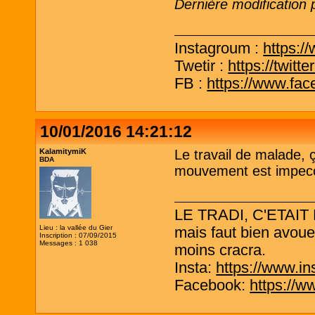
Dernière modification 
Instagroum :
https:/
Twetir :
https://twit
FB :
https://www.fa
10/01/2016 14:21:12
KalamitymiK
Le travail de malade, 
BDA
mouvement est impecca
LE TRADI, C'ETAIT
Lieu : la vallée du Gier
mais faut bien avouer
Inscription : 07/09/2015
Messages : 1 038
moins cracra.
Insta:
https://www.in
Facebook:
https://w