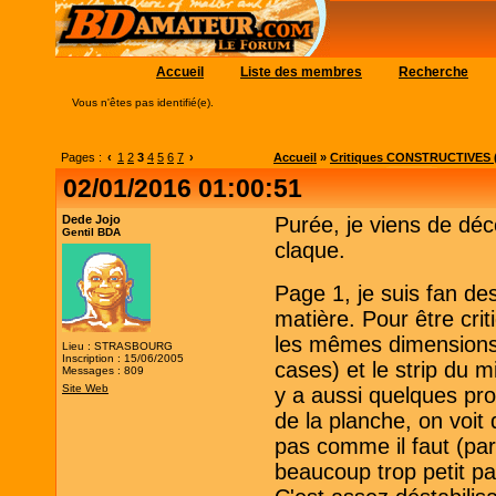
Accueil
Liste des membres
Recherche
Vous n'êtes pas identifié(e).
Pages :
‹
1
2
3
4
5
6
7
›
Accueil
»
Critiques CONSTRUCTIVES (
02/01/2016 01:00:51
Dede Jojo
Purée, je viens de déc
Gentil BDA
claque.
Page 1, je suis fan d
matière. Pour être crit
les mêmes dimensions c
Lieu : STRASBOURG
Inscription : 15/06/2005
cases) et le strip du m
Messages : 809
Site Web
y a aussi quelques pro
de la planche, on voit 
pas comme il faut (pa
beaucoup trop petit pa