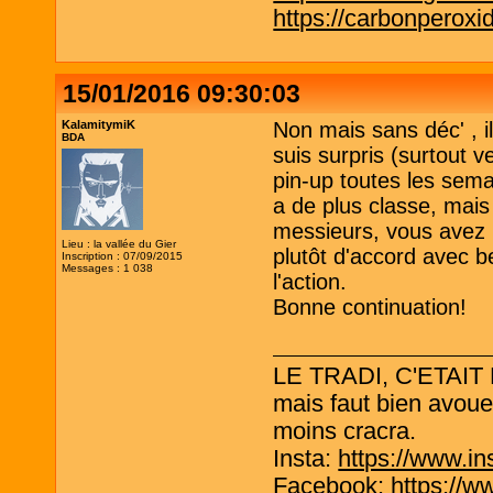
https://carbonperox
15/01/2016 09:30:03
KalamitymiK
Non mais sans déc' , il
BDA
suis surpris (surtout v
pin-up toutes les sema
a de plus classe, mai
messieurs, vous avez r
Lieu : la vallée du Gier
plutôt d'accord avec 
Inscription : 07/09/2015
Messages : 1 038
l'action.
Bonne continuation!
LE TRADI, C'ETAIT
mais faut bien avouer
moins cracra.
Insta:
https://www.in
Facebook:
https://w