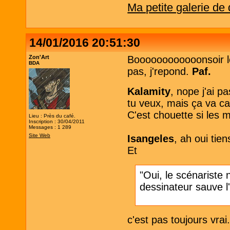
Ma petite galerie de
14/01/2016 20:51:30
Zon'Art
Boooooooooooonsoir le
BDA
pas, j'repond.
Paf.
Kalamity
, nope j'ai p
tu veux, mais ça va cac
C'est chouette si les
Lieu : Près du café.
Inscription : 30/04/2011
Messages : 1 289
Site Web
Isangeles
, ah oui tien
Et
"Oui, le scénariste 
dessinateur sauve l
c'est pas toujours vrai.