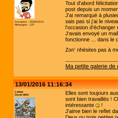
Tout d'abord félicitati
post depuis un momen
J'ai remarqué à plusie
sais pas si j'ai le niv
Inscription : 26/06/2015
Messages : 125
l'occasion d'échanger e
J'avais envoyé un mail
fonctionne ... dans le 
Zon' nhésites pas à me 
Ma petite galerie de
13/01/2016 11:16:34
Lukas
Elles sont toujours au
Gentil BDA
sont bien travaillés ! 
intéressante
!
J'aime bien le reflet da
Deux ou trois petites r