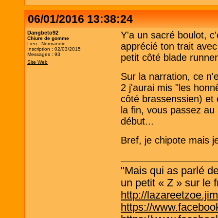
06/01/2016 13:38:24
Dangbeto92
Y'a un sacré boulot, c
Chiure de gomme
Lieu : Normandie
apprécié ton trait avec 
Inscription : 02/03/2015
Messages : 93
petit côté blade runner
Site Web
Sur la narration, ce n
2 j'aurai mis "les hon
côté brassenssien) et e
la fin, vous passez au 
début...
Bref, je chipote mais j
"Mais qui as parlé de
un petit « Z » sur le f
http://lazareetzoe.j
https://www.faceboo