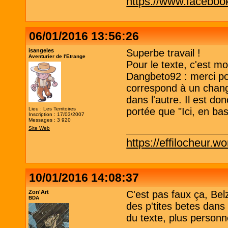
https://www.faceboo
06/01/2016 13:56:26
isangeles
Superbe travail !
Aventurier de l'Etrange
Pour le texte, c'est m
Dangbeto92 : merci pou
correspond à un chang
dans l'autre. Il est don
Lieu : Les Territoires
portée que "Ici, en bas
Inscription : 17/03/2007
Messages : 3 920
Site Web
https://effilocheur.w
10/01/2016 14:08:37
Zon'Art
C'est pas faux ça, Bel
BDA
des p'tites betes dans
du texte, plus personn