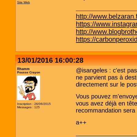
Site Web
http://www.belzaran.f
https://www.instagr
http://www.blogbrothe
https://carbonperox
13/01/2016 16:00:28
Rhamm
@isangeles : c'est pas
Pousse Crayon
ne parvient pas à dest
directement sur le pos
Vous pouvez m'envoyer
vous avez déjà en têt
Inscription : 26/06/2015
Messages : 125
recommandation sera 
a++