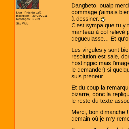
Dangbeto, ouaip merci 
dommage j'aimais bien 
Lieu : Près du café.
Inscription : 30/04/2011
à dessiner.
Messages : 1 289
Site Web
C'est sympa que tu y t
manteau à col relevé p
degueulasse... Et qu'
Les virgules y sont bie
resolution est sale, d
hostingpic mais l'image
le demander) si quelqu
suis preneur.
Et du coup la remarque 
bizarre, donc la repli
le reste du texte assoc
Merci, bon dimanche !
demain où je m'y reme