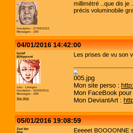
millimétré ..que dis je
précis voluminobile gra
Inscription : 07/06/2015
Messages : 260
04/01/2016 14:42:00
lucief
Les prises de vu son v
BDApprenti
Mon site perso :
http
Lieu : Limoges
Inscription : 04/06/2011
Mon FaceBook pour 
Messages : 498
Mon DeviantArt :
htt
Site Web
05/01/2016 19:08:59
Zon'Art
Eeeeet BOOOONNE soiré
BDA