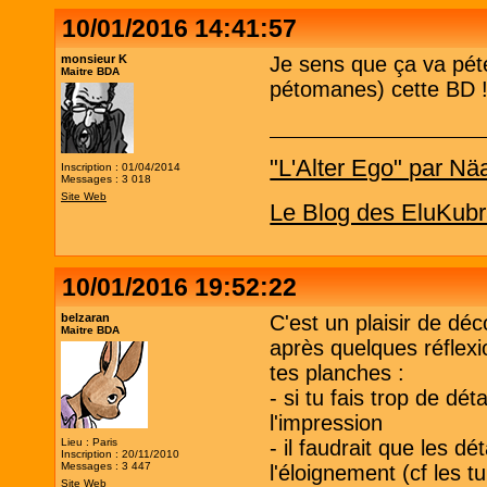
10/01/2016 14:41:57
monsieur K
Je sens que ça va pét
Maitre BDA
pétomanes) cette BD 
"L'Alter Ego" par Nä
Inscription : 01/04/2014
Messages : 3 018
Site Web
Le Blog des EluKubr
10/01/2016 19:52:22
belzaran
C'est un plaisir de déc
Maitre BDA
après quelques réflexi
tes planches :
- si tu fais trop de dét
l'impression
Lieu : Paris
- il faudrait que les d
Inscription : 20/11/2010
Messages : 3 447
l'éloignement (cf les 
Site Web