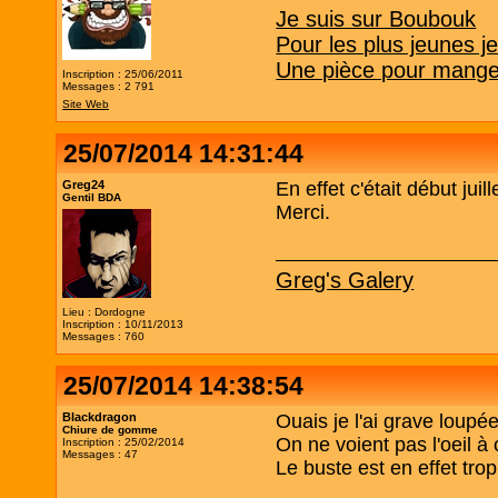
Je suis sur Boubouk
Pour les plus jeunes j
Une pièce pour manger
Inscription : 25/06/2011
Messages : 2 791
Site Web
25/07/2014 14:31:44
Greg24
En effet c'était début juill
Gentil BDA
Merci.
Greg's Galery
Lieu : Dordogne
Inscription : 10/11/2013
Messages : 760
25/07/2014 14:38:54
Blackdragon
Ouais je l'ai grave loupée
Chiure de gomme
On ne voient pas l'oeil à
Inscription : 25/02/2014
Messages : 47
Le buste est en effet trop