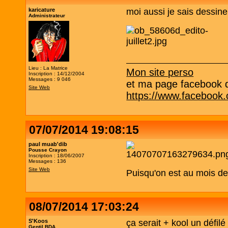
karicature
moi aussi je sais dessiner 
Administrateur
Lieu : La Matrice
Mon site perso
Inscription : 14/12/2004
Messages : 9 046
et ma page facebook qu
Site Web
https://www.facebook
07/07/2014 19:08:15
paul muab'dib
Pousse Crayon
Inscription : 18/06/2007
Messages : 136
Site Web
Puisqu'on est au mois de j
08/07/2014 17:03:24
S'Koos
ça serait + kool un défil
Gentil BDA