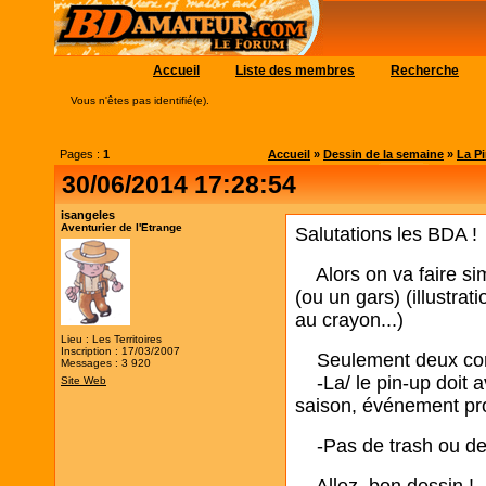
Accueil
Liste des membres
Recherche
Vous n'êtes pas identifié(e).
Pages :
1
Accueil
»
Dessin de la semaine
»
La Pi
30/06/2014 17:28:54
isangeles
Aventurier de l'Etrange
Salutations les BDA !
Alors on va faire si
(ou un gars) (illustrat
au crayon...)
Lieu : Les Territoires
Inscription : 17/03/2007
Seulement deux cont
Messages : 3 920
-La/ le pin-up doit av
Site Web
saison, événement pro
-Pas de trash ou de 