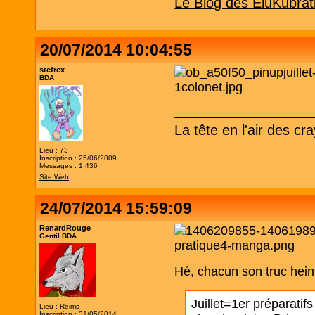
Le Blog des EluKubrat
20/07/2014 10:04:55
stefrex
BDA
La tête en l'air des cr
Lieu : 73
Inscription : 25/06/2009
Messages : 1 436
Site Web
24/07/2014 15:59:09
RenardRouge
Gentil BDA
Hé, chacun son truc hein
Juillet=1er préparatifs
Lieu : Reims
Inscription : 31/05/2014