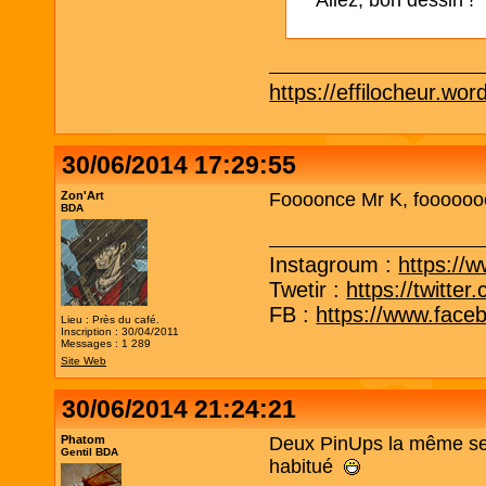
Allez, bon dessin !
https://effilocheur.wo
30/06/2014 17:29:55
Zon'Art
Foooonce Mr K, foooooo
BDA
Instagroum :
https://
Twetir :
https://twitt
FB :
https://www.face
Lieu : Près du café.
Inscription : 30/04/2011
Messages : 1 289
Site Web
30/06/2014 21:24:21
Phatom
Deux PinUps la même sem
Gentil BDA
habitué