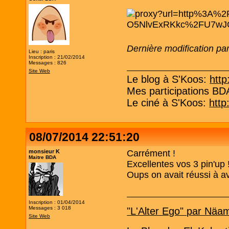
Dernière modification pa
Lieu : paris
Inscription : 21/02/2014
Messages : 826
Site Web
Le blog à S'Koos:
http
Mes participations B
Le ciné à S'Koos:
http
08/07/2014 22:51:20
monsieur K
Carrément !
Maitre BDA
Excellentes vos 3 pin'up 
Oups on avait réussi à av
Inscription : 01/04/2014
Messages : 3 018
"L'Alter Ego" par Näa
Site Web