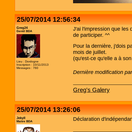
25/07/2014 12:56:34
Greg24
J'ai l'impression que les
Gentil BDA
de participer. ^^
Pour la dernière, j'dois p
mois de juillet.
(qu'est-ce qu'elle a à son
Lieu : Dordogne
Inscription : 10/11/2013
Messages : 760
Dernière modification pa
Greg's Galery
25/07/2014 13:26:06
Jekyll
Déclaration d'indépenda
Maitre BDA