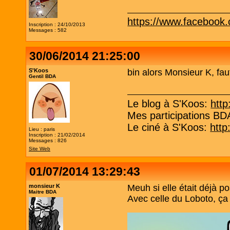
https://www.facebook
Inscription : 24/10/2013
Messages : 582
30/06/2014 21:25:00
S'Koos
bin alors Monsieur K, fau
Gentil BDA
Le blog à S'Koos:
http
Mes participations B
Le ciné à S'Koos:
http
Lieu : paris
Inscription : 21/02/2014
Messages : 826
Site Web
01/07/2014 13:29:43
monsieur K
Meuh si elle était déjà po
Maitre BDA
Avec celle du Loboto, ça 