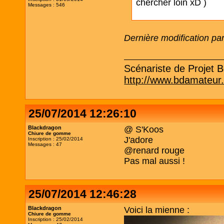
chercher loin xD )
Messages : 546
Dernière modification p
Scénariste de Projet Be
http://www.bdamateur
25/07/2014 12:26:10
Blackdragon
@ S'Koos
Chiure de gomme
J'adore
Inscription : 25/02/2014
Messages : 47
@renard rouge
Pas mal aussi !
25/07/2014 12:46:28
Blackdragon
Voici la mienne :
Chiure de gomme
Inscription : 25/02/2014