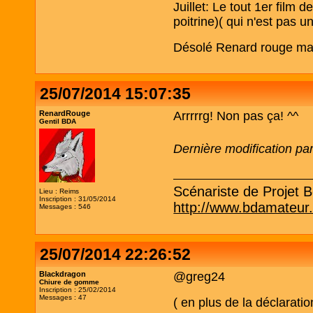
Juillet: Le tout 1er film
poitrine)( qui n'est pas 
Désolé Renard rouge mais 
25/07/2014 15:07:35
RenardRouge
Arrrrrg! Non pas ça! ^^
Gentil BDA
Dernière modification p
Scénariste de Projet Be
Lieu : Reims
Inscription : 31/05/2014
http://www.bdamateur
Messages : 546
25/07/2014 22:26:52
Blackdragon
@greg24
Chiure de gomme
Inscription : 25/02/2014
Messages : 47
( en plus de la déclarati