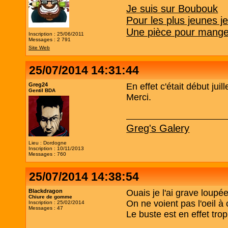
Je suis sur Boubouk
Pour les plus jeunes j
Une pièce pour manger
Inscription : 25/06/2011
Messages : 2 791
Site Web
25/07/2014 14:31:44
Greg24
En effet c'était début juill
Gentil BDA
Merci.
Greg's Galery
Lieu : Dordogne
Inscription : 10/11/2013
Messages : 760
25/07/2014 14:38:54
Blackdragon
Ouais je l'ai grave loupée
Chiure de gomme
On ne voient pas l'oeil à
Inscription : 25/02/2014
Messages : 47
Le buste est en effet trop