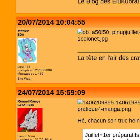
Le Blog des EluKubrat
20/07/2014 10:04:55
stefrex
BDA
La tête en l'air des cr
Lieu : 73
Inscription : 25/06/2009
Messages : 1 436
Site Web
24/07/2014 15:59:09
RenardRouge
Gentil BDA
Hé, chacun son truc hein
Juillet=1er préparatifs
Lieu : Reims
Inscription : 31/05/2014