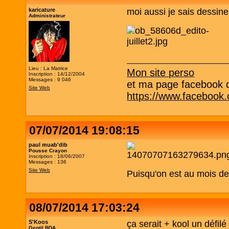
karicature
moi aussi je sais dessiner 
Administrateur
Lieu : La Matrice
Mon site perso
Inscription : 14/12/2004
Messages : 9 046
et ma page facebook qu
Site Web
https://www.facebook
07/07/2014 19:08:15
paul muab'dib
Pousse Crayon
Inscription : 18/06/2007
Messages : 136
Site Web
Puisqu'on est au mois de j
08/07/2014 17:03:24
S'Koos
ça serait + kool un défil
Gentil BDA