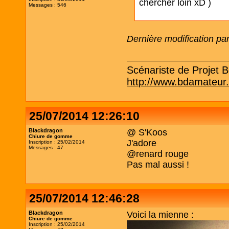
chercher loin xD )
Messages : 546
Dernière modification p
Scénariste de Projet Be
http://www.bdamateur
25/07/2014 12:26:10
Blackdragon
@ S'Koos
Chiure de gomme
J'adore
Inscription : 25/02/2014
Messages : 47
@renard rouge
Pas mal aussi !
25/07/2014 12:46:28
Blackdragon
Voici la mienne :
Chiure de gomme
Inscription : 25/02/2014