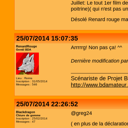
Juillet: Le tout 1er film
poitrine)( qui n'est pas 
Désolé Renard rouge mais 
25/07/2014 15:07:35
RenardRouge
Arrrrrg! Non pas ça! ^^
Gentil BDA
Dernière modification p
Scénariste de Projet Be
Lieu : Reims
Inscription : 31/05/2014
http://www.bdamateur
Messages : 546
25/07/2014 22:26:52
Blackdragon
@greg24
Chiure de gomme
Inscription : 25/02/2014
Messages : 47
( en plus de la déclarati