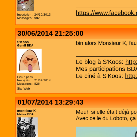
https://www.facebook
Inscription : 24/10/2013
Messages : 582
30/06/2014 21:25:00
S'Koos
bin alors Monsieur K, fau
Gentil BDA
Le blog à S'Koos:
http
Mes participations B
Le ciné à S'Koos:
http
Lieu : paris
Inscription : 21/02/2014
Messages : 826
Site Web
01/07/2014 13:29:43
monsieur K
Meuh si elle était déjà po
Maitre BDA
Avec celle du Loboto, ça 