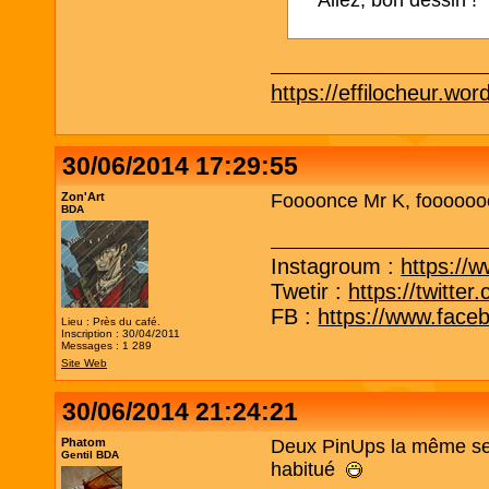
Allez, bon dessin !
https://effilocheur.wo
30/06/2014 17:29:55
Zon'Art
Foooonce Mr K, foooooo
BDA
Instagroum :
https://
Twetir :
https://twitt
FB :
https://www.face
Lieu : Près du café.
Inscription : 30/04/2011
Messages : 1 289
Site Web
30/06/2014 21:24:21
Phatom
Deux PinUps la même sem
Gentil BDA
habitué