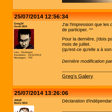
25/07/2014 12:56:34
Greg24
J'ai l'impression que les
Gentil BDA
de participer. ^^
Pour la dernière, j'dois p
mois de juillet.
(qu'est-ce qu'elle a à son
Lieu : Dordogne
Inscription : 10/11/2013
Messages : 760
Dernière modification pa
Greg's Galery
25/07/2014 13:26:06
Jekyll
Déclaration d'indépenda
Maitre BDA