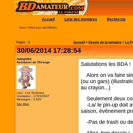
Accueil
Liste des membres
Recherche
Vous n'êtes pas identifié(e).
Pages :
1
Accueil
»
Dessin de la semaine
»
La Pi
30/06/2014 17:28:54
isangeles
Aventurier de l'Etrange
Salutations les BDA !
Alors on va faire si
(ou un gars) (illustrat
au crayon...)
Lieu : Les Territoires
Inscription : 17/03/2007
Seulement deux cont
Messages : 3 920
-La/ le pin-up doit av
Site Web
saison, événement pro
-Pas de trash ou de 