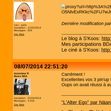
Dernière modification pa
Lieu : paris
Inscription : 21/02/2014
Messages : 826
Site Web
Le blog à S'Koos:
http
Mes participations B
Le ciné à S'Koos:
http
08/07/2014 22:51:20
monsieur K
Carrément !
Maitre BDA
Excellentes vos 3 pin'up 
Oups on avait réussi à av
Inscription : 01/04/2014
Messages : 3 018
"L'Alter Ego" par Näa
Site Web