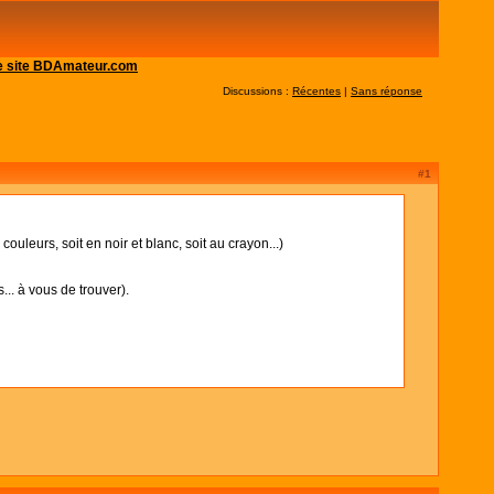
 le site BDAmateur.com
Discussions :
Récentes
|
Sans réponse
#1
uleurs, soit en noir et blanc, soit au crayon...)
.. à vous de trouver).