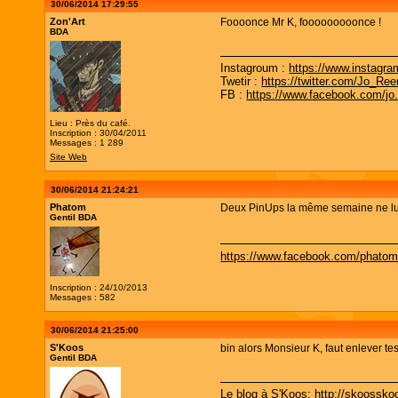
30/06/2014 17:29:55
Zon'Art
Foooonce Mr K, fooooooooonce !
BDA
Instagroum :
https://www.instagr
Twetir :
https://twitter.com/Jo_Re
FB :
https://www.facebook.com/jo
Lieu : Près du café.
Inscription : 30/04/2011
Messages : 1 289
Site Web
30/06/2014 21:24:21
Phatom
Deux PinUps la même semaine ne lui
Gentil BDA
https://www.facebook.com/phatomf
Inscription : 24/10/2013
Messages : 582
30/06/2014 21:25:00
S'Koos
bin alors Monsieur K, faut enlever te
Gentil BDA
Le blog à S'Koos:
http://skoosskoo