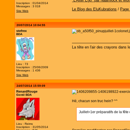
"L'Alter Ego" par Näamlock et Mon
Inscription : 01/04/2014
Messages : 3 018
Le Blog des EluKubrations
/
Page
Site Web
20/07/2014 10:04:55
stefrex
BDA
La tête en l'air des crayons dans l
Lieu : 73
Inscription : 25/06/2009
Messages : 1 436
Site Web
24/07/2014 15:59:09
RenardRouge
Gentil BDA
Hé, chacun son truc hein? ^^
Juillet=1er préparatifs de la fête
Lieu : Reims
Inscription : 31/05/2014