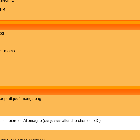
sieur K.
 FB
es mains...
 de la bière en Allemagne (oui je suis aller chercher loin xD )