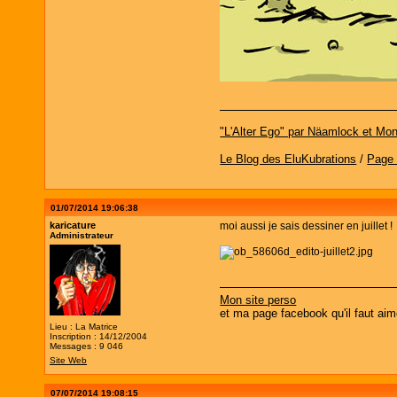
"L'Alter Ego" par Näamlock et Mon
Le Blog des EluKubrations
/
Page
01/07/2014 19:06:38
karicature
moi aussi je sais dessiner en juillet !
Administrateur
Mon site perso
et ma page facebook qu'il faut aim
Lieu : La Matrice
Inscription : 14/12/2004
Messages : 9 046
Site Web
07/07/2014 19:08:15