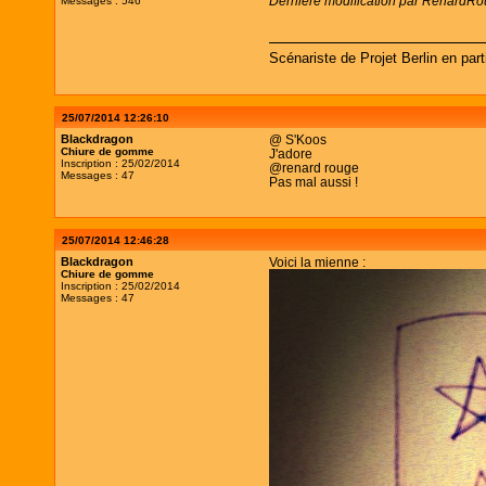
Dernière modification par RenardRo
Messages : 546
Scénariste de Projet Berlin en par
25/07/2014 12:26:10
Blackdragon
@ S'Koos
Chiure de gomme
J'adore
Inscription : 25/02/2014
@renard rouge
Messages : 47
Pas mal aussi !
25/07/2014 12:46:28
Blackdragon
Voici la mienne :
Chiure de gomme
Inscription : 25/02/2014
Messages : 47