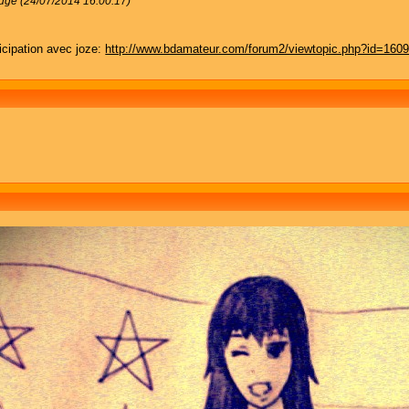
uge (24/07/2014 16:00:17)
ticipation avec joze:
http://www.bdamateur.com/forum2/viewtopic.php?id=160