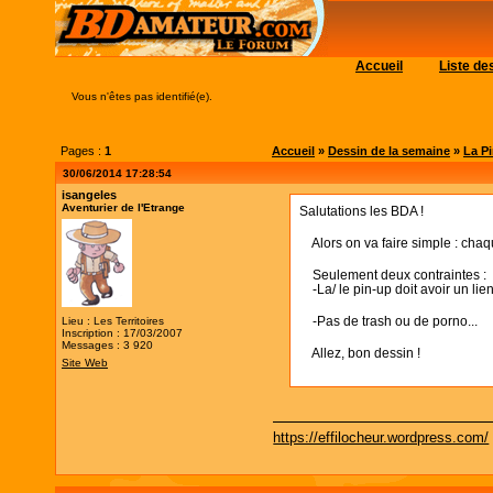
Accueil
Liste d
Vous n'êtes pas identifié(e).
Pages :
1
Accueil
»
Dessin de la semaine
»
La Pi
30/06/2014 17:28:54
isangeles
Aventurier de l'Etrange
Salutations les BDA !
Alors on va faire simple : chaque
Seulement deux contraintes :
-La/ le pin-up doit avoir un lie
-Pas de trash ou de porno...
Lieu : Les Territoires
Inscription : 17/03/2007
Messages : 3 920
Allez, bon dessin !
Site Web
https://effilocheur.wordpress.com/