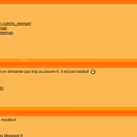
am.com/jo_reeman/
eman
.reeman
 en demande pas trop au pauvre K. Il est pas habitué
r/
s moufles!!
s.blogspot.fr