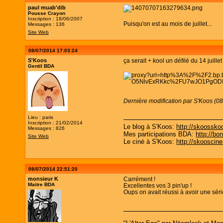
paul muab'dib
Pousse Crayon
Inscription : 18/06/2007
Puisqu'on est au mois de juillet...
Messages : 136
Site Web
08/07/2014 17:03:24
S'Koos
ça serait + kool un défilé du 14 juill
Gentil BDA
Dernière modification par S'Koos (0
Lieu : paris
Inscription : 21/02/2014
Le blog à S'Koos:
http://skoosskoo
Messages : 826
Mes participations BDA:
http://bo
Site Web
Le ciné à S'Koos:
http://skooscine
08/07/2014 22:51:20
monsieur K
Carrément !
Maitre BDA
Excellentes vos 3 pin'up !
Oups on avait réussi à avoir une séri