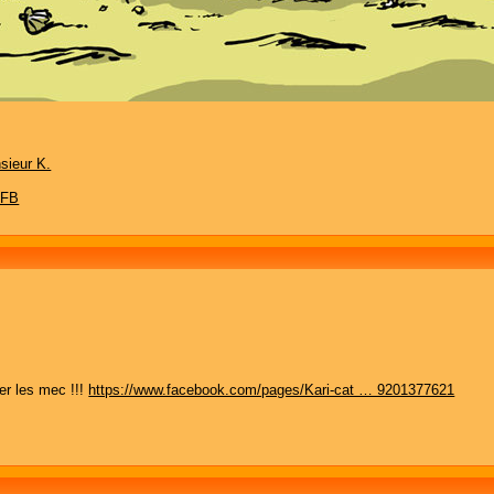
sieur K.
 FB
er les mec !!!
https://www.facebook.com/pages/Kari-cat … 9201377621