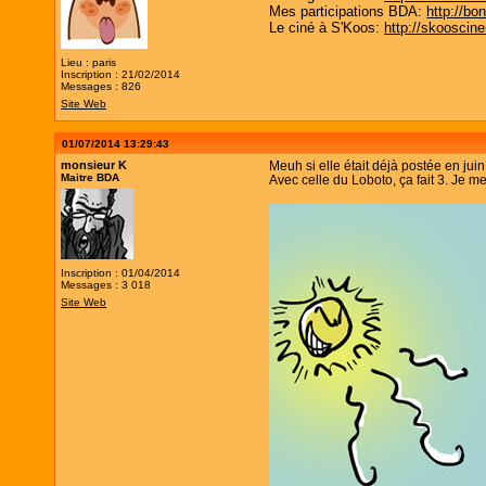
Mes participations BDA:
http://bo
Le ciné à S'Koos:
http://skooscine
Lieu : paris
Inscription : 21/02/2014
Messages : 826
Site Web
01/07/2014 13:29:43
monsieur K
Meuh si elle était déjà postée en juin
Maitre BDA
Avec celle du Loboto, ça fait 3. Je m
Inscription : 01/04/2014
Messages : 3 018
Site Web