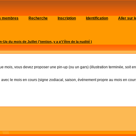
es membres
Recherche
Inscription
Identification
Aller sur
n-Up du mois de Juillet ('tention, y a p't'être de la nudité )
 mois, vous devez proposer une pin-up (ou un gars) (illustration terminée, soit en co
n avec le mois en cours (signe zodiacal, saison, événement propre au mois en cours.