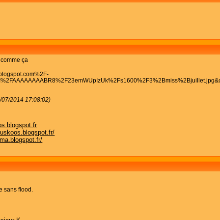
et comme ça
8/07/2014 17:08:02)
s.blogspot.fr
nuskoos.blogspot.fr/
ma.blogspot.fr/
e sans flood.