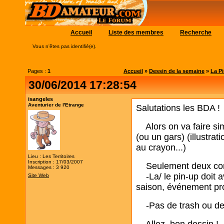
Accueil
Liste des membres
Recherche
Vous n'êtes pas identifié(e).
Pages :
1
Accueil
»
Dessin de la semaine
»
La Pi
30/06/2014 17:28:54
isangeles
Aventurier de l'Etrange
Salutations les BDA !
Alors on va faire si
(ou un gars) (illustrat
au crayon...)
Lieu : Les Territoires
Inscription : 17/03/2007
Seulement deux cont
Messages : 3 920
-La/ le pin-up doit av
Site Web
saison, événement pro
-Pas de trash ou de 