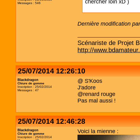
chercher loin xD )
Messages : 546
Dernière modification p
Scénariste de Projet Be
http://www.bdamateur
25/07/2014 12:26:10
Blackdragon
@ S'Koos
Chiure de gomme
J'adore
Inscription : 25/02/2014
Messages : 47
@renard rouge
Pas mal aussi !
25/07/2014 12:46:28
Blackdragon
Voici la mienne :
Chiure de gomme
Inscription : 25/02/2014