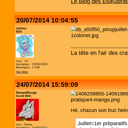
Le Blog des EluKubrat
20/07/2014 10:04:55
stefrex
BDA
La tête en l'air des cr
Lieu : 73
Inscription : 25/06/2009
Messages : 1 436
Site Web
24/07/2014 15:59:09
RenardRouge
Gentil BDA
Hé, chacun son truc hein
Juillet=1er préparatifs
Lieu : Reims
Inscription : 31/05/2014