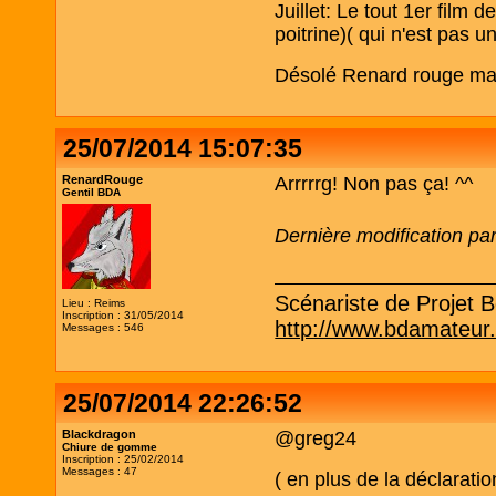
Juillet: Le tout 1er film
poitrine)( qui n'est pas 
Désolé Renard rouge mais 
25/07/2014 15:07:35
RenardRouge
Arrrrrg! Non pas ça! ^^
Gentil BDA
Dernière modification p
Scénariste de Projet Be
Lieu : Reims
Inscription : 31/05/2014
http://www.bdamateur
Messages : 546
25/07/2014 22:26:52
Blackdragon
@greg24
Chiure de gomme
Inscription : 25/02/2014
Messages : 47
( en plus de la déclarati