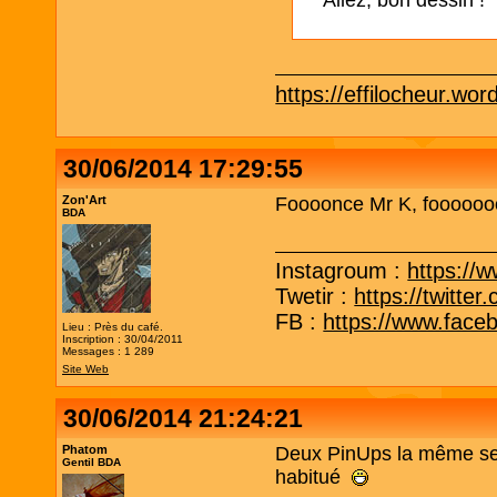
Allez, bon dessin !
https://effilocheur.wo
30/06/2014 17:29:55
Zon'Art
Foooonce Mr K, foooooo
BDA
Instagroum :
https://
Twetir :
https://twitt
FB :
https://www.face
Lieu : Près du café.
Inscription : 30/04/2011
Messages : 1 289
Site Web
30/06/2014 21:24:21
Phatom
Deux PinUps la même sem
Gentil BDA
habitué