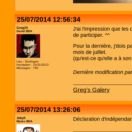
25/07/2014 12:56:34
Greg24
J'ai l'impression que les
Gentil BDA
de participer. ^^
Pour la dernière, j'dois p
mois de juillet.
(qu'est-ce qu'elle a à son
Lieu : Dordogne
Inscription : 10/11/2013
Messages : 760
Dernière modification pa
Greg's Galery
25/07/2014 13:26:06
Jekyll
Déclaration d'indépenda
Maitre BDA