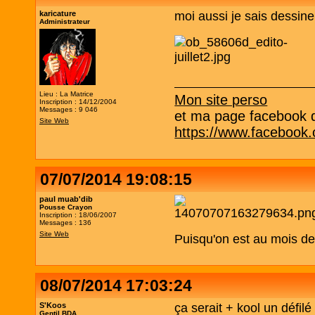
karicature
moi aussi je sais dessiner 
Administrateur
Lieu : La Matrice
Mon site perso
Inscription : 14/12/2004
Messages : 9 046
et ma page facebook qu
Site Web
https://www.facebook
07/07/2014 19:08:15
paul muab'dib
Pousse Crayon
Inscription : 18/06/2007
Messages : 136
Site Web
Puisqu'on est au mois de j
08/07/2014 17:03:24
S'Koos
ça serait + kool un défil
Gentil BDA