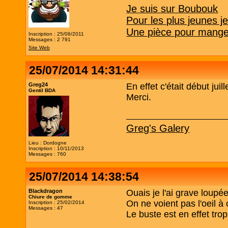
Je suis sur Boubouk
Pour les plus jeunes j
Une pièce pour manger
Inscription : 25/06/2011
Messages : 2 791
Site Web
25/07/2014 14:31:44
Greg24
En effet c'était début juill
Gentil BDA
Merci.
Greg's Galery
Lieu : Dordogne
Inscription : 10/11/2013
Messages : 760
25/07/2014 14:38:54
Blackdragon
Ouais je l'ai grave loupée
Chiure de gomme
On ne voient pas l'oeil à
Inscription : 25/02/2014
Messages : 47
Le buste est en effet trop