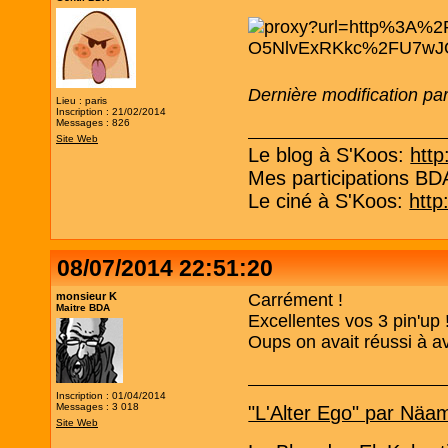
Dernière modification pa
Lieu : paris
Inscription : 21/02/2014
Messages : 826
Site Web
Le blog à S'Koos:
http
Mes participations B
Le ciné à S'Koos:
http
08/07/2014 22:51:20
monsieur K
Carrément !
Maitre BDA
Excellentes vos 3 pin'up 
Oups on avait réussi à av
Inscription : 01/04/2014
Messages : 3 018
"L'Alter Ego" par Näa
Site Web