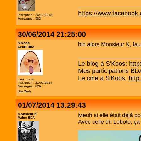
https://www.facebook
Inscription : 24/10/2013
Messages : 582
30/06/2014 21:25:00
S'Koos
bin alors Monsieur K, fau
Gentil BDA
Le blog à S'Koos:
http
Mes participations B
Le ciné à S'Koos:
http
Lieu : paris
Inscription : 21/02/2014
Messages : 826
Site Web
01/07/2014 13:29:43
monsieur K
Meuh si elle était déjà po
Maitre BDA
Avec celle du Loboto, ça 