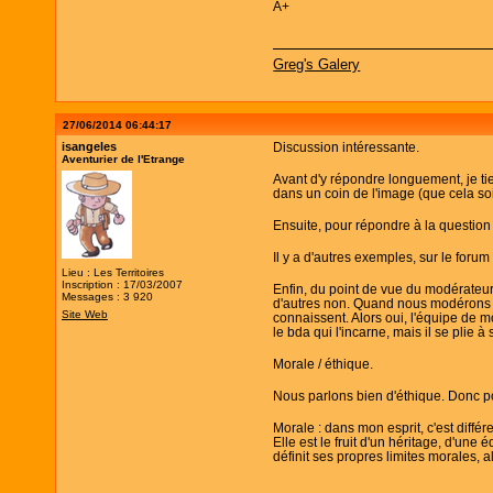
A+
Greg's Galery
27/06/2014 06:44:17
isangeles
Discussion intéressante.
Aventurier de l'Etrange
Avant d'y répondre longuement, je ti
dans un coin de l'image (que cela soi
Ensuite, pour répondre à la question :
Il y a d'autres exemples, sur le forum
Lieu : Les Territoires
Inscription : 17/03/2007
Enfin, du point de vue du modérateur,
Messages : 3 920
d'autres non. Quand nous modérons (in
Site Web
connaissent. Alors oui, l'équipe de m
le bda qui l'incarne, mais il se plie à 
Morale / éthique.
Nous parlons bien d'éthique. Donc pou
Morale : dans mon esprit, c'est différe
Elle est le fruit d'un héritage, d'une 
définit ses propres limites morales, 