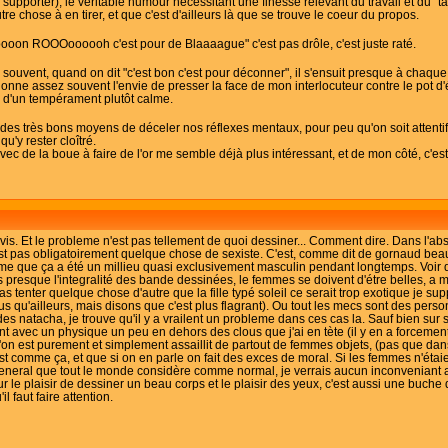
upporter), le véritable humour nécessitant une finesse relevant du travail et du "ta
tre chose à en tirer, et que c'est d'ailleurs là que se trouve le coeur du propos.
st boooon ROOOoooooh c'est pour de Blaaaague" c'est pas drôle, c'est juste raté.
ue souvent, quand on dit "c'est bon c'est pour déconner", il s'ensuit presque à cha
nne assez souvent l'envie de presser la face de mon interlocuteur contre le pot d
is d'un tempérament plutôt calme.
t des très bons moyens de déceler nos réflexes mentaux, pour peu qu'on soit attent
qu'y rester cloîtré.
vec de la boue à faire de l'or me semble déjà plus intéressant, et de mon côté, c'est 
is. Et le probleme n'est pas tellement de quoi dessiner... Comment dire. Dans l'abs
st pas obligatoirement quelque chose de sexiste. C'est, comme dit de gornaud beauc
ême que ça a été un millieu quasi exclusivement masculin pendant longtemps. Voi
s presque l'integralité des bande dessinées, le femmes se doivent d'étre belles, a 
s tenter quelque chose d'autre que la fille typé soleil ce serait trop exotique je 
s qu'ailleurs, mais disons que c'est plus flagrant). Ou tout les mecs sont des pers
t des natacha, je trouve qu'il y a vrailent un probleme dans ces cas la. Sauf bien sur
t avec un physique un peu en dehors des clous que j'ai en tète (il y en a forcement
qu'on est purement et simplement assaillit de partout de femmes objets, (pas que da
t comme ça, et que si on en parle on fait des exces de moral. Si les femmes n'étai
eneral que tout le monde considère comme normal, je verrais aucun inconveniant a
pour le plaisir de dessiner un beau corps et le plaisir des yeux, c'est aussi une buch
l faut faire attention.