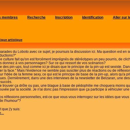
es membres
Recherche
Inscription
Identification
Aller sur
ique artistique
arades du Loboto avec ce sujet, je poursuis la discussion ici. Ma question est en
ductions?"
ne culture fait qu'on est forcément imprégnés de stéréotypes un peu pourris, de cli
ous donnez à vos personnages? Sur ce qui ressort de vos scénarios?
le des pin-ups, tout comme ici je disais que le principe de la pin-up est sexiste. Dan
er la face." Mais l'évidence ne semble pas susciter plus de réactions ou de réflexio
sur l'idée de la femme sexy, ce qui est le principe de base de la pin-up, alors qu'
ques. Dernièrement, dans une des interviews de la newsletter de Belzaran, une des
 succès.
de trouver ça drôle ou pas, une blague à base de pédophilie me choquera moins qu'
uvée par la société. Je n'ai donc pas l'impression que ça participe à véhiculer une 
 vos réflexions personnelles, est-ce que vous vous interrogez sur les idées que vou
 de l'humour"?
 que j'y suis:
...