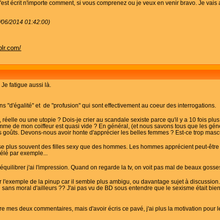
, c'est écrit n'importe comment, si vous comprenez ou je veux en venir bravo. Je vais
7/06/2014 01:42:00)
blr.com/
^ Je fatigue aussi là.
 "d'égalité" et de "profusion" qui sont effectivement au coeur des interrogations.
e, réelle ou une utopie ? Dois-je crier au scandale sexiste parce qu'il y a 10 fo
mme de mon coiffeur est quasi vide ? En général, (et nous savons tous que les géné
 goûts. Devons-nous avoir honte d'apprécier les belles femmes ? Est-ce trop masculi
oise plus souvent des filles sexy que des hommes. Les hommes apprécient peut-être 
élé par exemple...
équilibrer j'ai l'impression. Quand on regarde la tv, on voit pas mal de beaux gosse
r l'exemple de la pinup car il semble plus ambigu, ou davantage sujet à discussion.
sans moral d'ailleurs ?? J'ai pas vu de BD sous entendre que le sexisme était bien 
ntre mes deux commentaires, mais d'avoir écris ce pavé, j'ai plus la motivation pour 