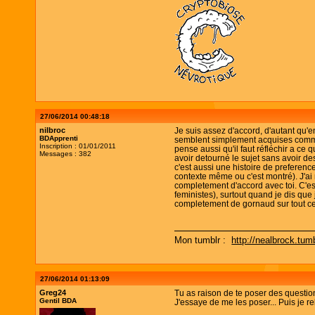
27/06/2014 00:48:18
nilbroc
Je suis assez d'accord, d'autant qu'e
BDApprenti
semblent simplement acquises comme f
Inscription : 01/01/2011
pense aussi qu'il faut réfléchir a ce
Messages : 382
avoir detourné le sujet sans avoir de
c'est aussi une histoire de preferenc
contexte même ou c'est montré). J'ai 
completement d'accord avec toi. C'est
feministes), surtout quand je dis que 
completement de gornaud sur tout ce
Mon tumblr :
http://nealbrock.tum
27/06/2014 01:13:09
Greg24
Tu as raison de te poser des question
Gentil BDA
J'essaye de me les poser... Puis je rel