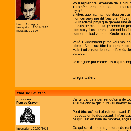
Pour reprendre l'exemple de la pinup
1-La bête primaire au fond de moi (en
stylo !
2-Alors que ma main est déjà en trai
mon cerveau me dit "pas bien" ! La m
3-L'inactivité physique génère une é
Lieu : Dordogne
dessus de moi ! Et là, je prend un pe
Inscription : 10/11/2013
sont sexy. Les hommes aiment les fe
Messages : 760
connerie. Tout va bien. Roule ma pou
Voilà. Evidemment je me vois mal donn
crime... Mais faut être fichtrement to
Mais faut pas tomber dans l'excès de 
partout...
Je m'égare par contre. J'suis plus tro
Greg's Galery
27/06/2014 01:27:10
theodeme
J'ai tendance à penser qu'on a de t
Pousse Crayon
et autre chose qu'un travail monstrue
Peut-être qu'il est plus intéressant d
nouveau en le dépassant. Il n'en faut
ce qu'il est en train de montrer, et ç
Ce qui serait dommage serait de rest
Inscription : 20/05/2013