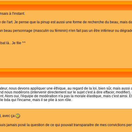
sais à l'instant.
e de l'art. Je pense que la pinup est aussi une forme de recherche du beau, mais d
'un beau personnage (masculin ou féminin) n'en fait pas un être inférieur ou dégrad
at là.. Je file ^^
teur, nous devons appliquer une éthique, au regard de la loi, bien sûr, mais aussi a
 nous modérons (intervenir directement sur le sujet c'est à dire effacer, modifier),
nt. Alors oui, l'équipe de modération n'a pas la morale élastique, mais c'est ainsi. E
bda qui l'incarne, mais il se plie à son rôle.
, avec ça
is jamais posé la question de ce qui pouvait transparaitre de mes convictions perso