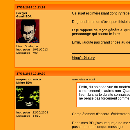
27/06/2014 10:23:36
Greg24
Ce sujet est intéressant donc j'y repen
Gentil BDA
Doghead a raison d'évoquer l'histoir
Et je rappelle de façon générale, qu
personnage qui pourra le faire.
Enfin, j'ajoute pas grand chose au déb
Lieu : Dordogne
Inscription : 10/11/2013
Messages : 760
Greg's Galery
27/06/2014 10:29:50
mypreciousnico
isangeles a écrit :
Maitre BDA
Enfin, du point de vue du modéra
comprennent, d'autres non. Quand
lisent la charte du site connaisse
ne pense pas forcement comme le 
Inscription : 22/05/2008
Complètement d'accord, évidemment
Messages : 3 819
Dans mes BD, j'avoue que je ne me su
passer un quelconque message.