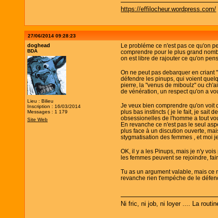
https://effilocheur.wordpress.com/
27/06/2014 09:28:23
doghead
Le probléme ce n'est pas ce qu'on pe
BDA
comprendre pour le plus grand nombr
on est libre de rajouter ce qu'on pen
On ne peut pas debarquer en criant "
défendre les pinups, qui voient quel
pierre, la "venus de miboulz" ou ch'a
de vénération, un respect qu'on a vo
Lieu : Bilieu
Je veux bien comprendre qu'on voit 
Inscription : 16/03/2014
plus bas instincts ( je le fait, je sa
Messages : 1 179
obsessionelles de l'homme a tout voulo
Site Web
En revanche ce n'est pas le seul aspe
plus face à un discution ouverte, ma
stygmatisation des femmes , et moi je
OK, il y a les Pinups, mais je n'y vo
les femmes peuvent se rejoindre, fa
Tu as un argument valable, mais ce n'
revanche rien t'empéche de le défendre
Ni fric, ni job, ni loyer .... La routi