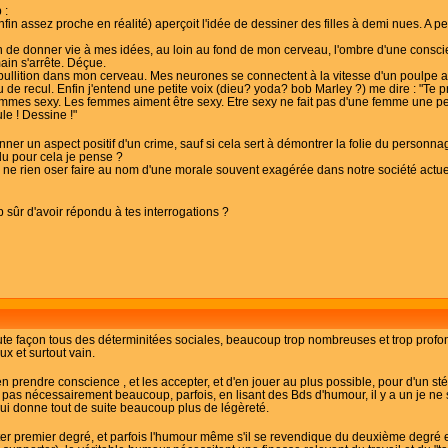
 :
fin assez proche en réalité) aperçoit l'idée de dessiner des filles à demi nues. A pe
n de donner vie à mes idées, au loin au fond de mon cerveau, l'ombre d'une conscien
ain s'arrête. Déçue.
bullition dans mon cerveau. Mes neurones se connectent à la vitesse d'un poulpe as
u de recul. Enfin j'entend une petite voix (dieu? yoda? bob Marley ?) me dire : "Te 
mmes sexy. Les femmes aiment être sexy. Etre sexy ne fait pas d'une femme une per
le ! Dessine !"
er un aspect positif d'un crime, sauf si cela sert à démontrer la folie du personnag
rdu pour cela je pense ?
ne rien oser faire au nom d'une morale souvent exagérée dans notre société actuelle.
p sûr d'avoir répondu à tes interrogations ?
oute façon tous des déterminitées sociales, beaucoup trop nombreuses et trop prof
ux et surtout vain.
'en prendre conscience , et les accepter, et d'en jouer au plus possible, pour d'un s
 pas nécessairement beaucoup, parfois, en lisant des Bds d'humour, il y a un je ne s
a lui donne tout de suite beaucoup plus de légèreté.
er premier degré, et parfois l'humour même s'il se revendique du deuxième degré est