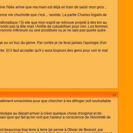
ine l'idée arrive que ma main est déjà en train de saisir mon gros ..
ce me chuchotte que c'est ... sexiste. La partie Charles Ingalls de
thmatique ! Si vite que mon esprit se retrouve projeté à des km au
prends pas la tête man ! Arrête de culpabiliser pour rien. Les femmes
sonne inférieure ou une prostituée ou je ne sais pas quelle autre
e ou un truc du genre. Par contre je ne ferai jamais l'apologie d'un
 Et il faut accepter qu'il y aura toujours des gens pour voir le mal
#4
ondément enracinées pour que chercher à les déloger soit souhaitable
téréotype au départ arriver à créer quelque chose d'original et de
ais quoi qui fait qu'on voit que l'auteur a conscience de l'énormité de
 beaucoup trop terre à terre (je pense à Olivier de Besnoit, par