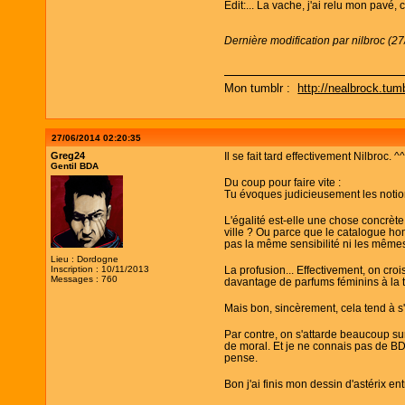
Edit:... La vache, j'ai relu mon pavé
Dernière modification par nilbroc (2
Mon tumblr :
http://nealbrock.tum
27/06/2014 02:20:35
Greg24
Il se fait tard effectivement Nilbroc. ^
Gentil BDA
Du coup pour faire vite :
Tu évoques judicieusement les notions
L'égalité est-elle une chose concrèt
ville ? Ou parce que le catalogue ho
pas la même sensibilité ni les mêmes
Lieu : Dordogne
Inscription : 10/11/2013
La profusion... Effectivement, on cr
Messages : 760
davantage de parfums féminins à la t
Mais bon, sincèrement, cela tend à s'
Par contre, on s'attarde beaucoup su
de moral. Et je ne connais pas de BD 
pense.
Bon j'ai finis mon dessin d'astérix e