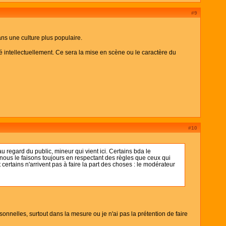
#9
ans une culture plus populaire.
é intellectuellement. Ce sera la mise en scène ou le caractère du
#10
u regard du public, mineur qui vient ici. Certains bda le
 nous le faisons toujours en respectant des règles que ceux qui
t certains n'arrivent pas à faire la part des choses : le modérateur
nnelles, surtout dans la mesure ou je n'ai pas la prétention de faire