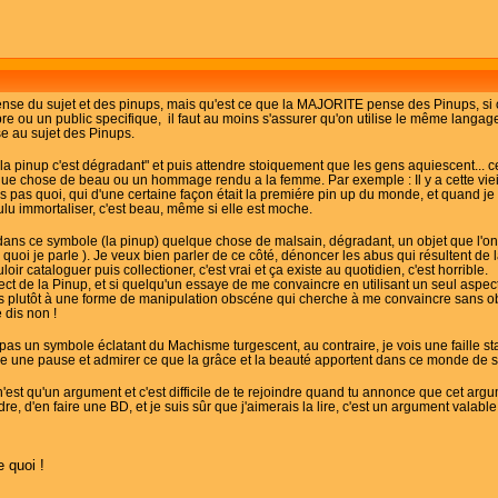
nse du sujet et des pinups, mais qu'est ce que la MAJORITE pense des Pinups, si o
e ou un public specifique, il faut au moins s'assurer qu'on utilise le même langa
se au sujet des Pinups.
la pinup c'est dégradant" et puis attendre stoiquement que les gens aquiescent...
que chose de beau ou un hommage rendu a la femme. Par exemple : Il y a cette vie
is pas quoi, qui d'une certaine façon était la premiére pin up du monde, et quand je 
ulu immortaliser, c'est beau, même si elle est moche.
dans ce symbole (la pinup) quelque chose de malsain, dégradant, un objet que l'
it de quoi je parle ). Je veux bien parler de ce côté, dénoncer les abus qui résultent d
ir cataloguer puis collectioner, c'est vrai et ça existe au quotidien, c'est horrible.
ct de la Pinup, et si quelqu'un essaye de me convaincre en utilisant un seul aspect
is plutôt à une forme de manipulation obscéne qui cherche à me convaincre sans ob
 dis non !
is pas un symbole éclatant du Machisme turgescent, au contraire, je vois une faille 
ire une pause et admirer ce que la grâce et la beauté apportent dans ce monde de 
est qu'un argument et c'est difficile de te rejoindre quand tu annonce que cet argum
, d'en faire une BD, et je suis sûr que j'aimerais la lire, c'est un argument valable
ne quoi !