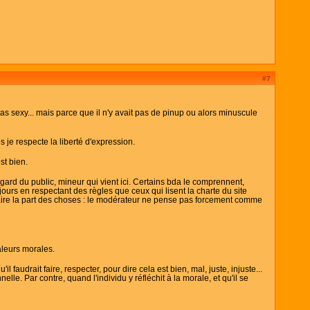
#7
s sexy... mais parce que il n'y avait pas de pinup ou alors minuscule
s je respecte la liberté d'expression.
st bien.
gard du public, mineur qui vient ici. Certains bda le comprennent,
jours en respectant des règles que ceux qui lisent la charte du site
à faire la part des choses : le modérateur ne pense pas forcement comme
aleurs morales.
l faudrait faire, respecter, pour dire cela est bien, mal, juste, injuste...
nelle. Par contre, quand l'individu y réfléchit à la morale, et qu'il se