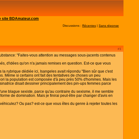
 le site BDAmateur.com
Discussions :
Récentes
|
Sans réponse
#1
 substance: "Faites-vous attention au messages sous-jacents contenus
chés, d'idées qu'on n'a jamais remises en question. Est-ce que vous
s la rubrique dédiée ici, Isangeles avait répondu "Bien sûr que c'est
ns. Même si certains ont fait des tentatives de choses un peu
a priori la population est composée d'à peu près 50% d'hommes. Mais les
sinatrice disait dessiner principalement des pin-ups femmes parce
une blague sexiste, parce qu'au contraire du sexisme, il me semble
forme de domination. Mais je finirai peut-être par changer d'avis en
s véhiculez? Ou pas? est-ce que vous êtes du genre à rejeter toutes les