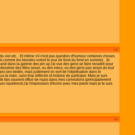
#2
du viol etc... Et même s'il n'est pas question d'humour certaines choses
bds comme les blondes voient le jour (le fond du fond en somme). Je
uand dans la galerie des pin up j'ai vue des gens se faire recadré pour
a dessiner des filles sexys, ou des mecs, ou des gens pas sexys du tout
dans ses bédés, mais justement on sort de l'objetisation dans le
la main, sans trop réfléchir et histoire de participer. Mais je suis
 Je fais souvent office de nazis dans mes convictions (principalement
 suis nazebrock j'ai l'impression d'écrire avec mes pieds mais je te suis
#3