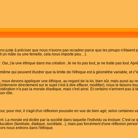
ens juste à préciser que nous n'avons pas recadrer parce que les pinups n'étaient pa
t un mâle ou une femelle, cela nous importe peu... ).
 Oui, j'ai une éthique dans ma création. Je ne lis pas tout, je ne traite pas tout. Aprè
 même qui peuvent illustrer que la limite de l'éthique est à géométrie variable, et c''e
 nous devons appliquer une éthique, au regard de la loi, bien sûr, mais aussi au re
tervenir directement sur le sujet c'est à dire effacer, modifier), nous le faisons tou
odération n'a pas la morale élastique, mais c'est ainsi. Et certains n'arrivent pas 
son rôle.
r, pour moi, il s'agit d'un réflexion poussée en vue de bien agir, selon certaines v
nt. La morale est dictée par la société dans laquelle l'individu va évoluer. C'est ce qu'i
éducation (familiale, étatique, sociétale...), mais pas forcément d'une réflexion person
alors nous entrons dans l'éthique.