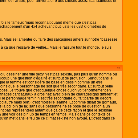
lent" de l'artiste, pour arriver à dire des choses assez scandaleuses et
que fois le fameux "mais reconnaît quand même que c'est pas
'échappement d'un 4x4 achevant tout juste les 683 kilomètres de
ifs. Mais se lamenter ou faire des sarcasmes amers sur notre "bassesse
à ça que j'essaye de veiller... Mais je rassure tout le monde, je suis
#5
olu dessiner une fille sexy n'est pas sexiste, pas plus qu'un homme ou
oup une question d'égalité et surtout de profusion. Surtout dans le
r que la femme est considéré de base en dessin comme un etre
moins que le personnage ne soit que très secondaire. Et surtout belle
suppose. Je trouve que c'est quelque chose qu'on voit enormement en
onnages caricaturaux a gros nez avec plein de charadesigns different et
 si le personnage feminin est très secondaire ou fait partie du decors.
 d'autre mais bon); c'est moiselle jeanne. Et comme disait de gornaud,
ns la bd loin de la) sans que personne ne se pose de question a un
ent pas représentées autant que ça de cette façon et que le sexisme
 une voir des pin up de temps en temps. Mais dans ce contexte ce
e qu'on met dans le feu de ce climat sexiste non avoué. Et c'est dans ce