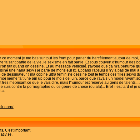
n ce moment je me bas sur tout les front pour parler du harcèlement autour de moi, 
aisant partie de la vie, le sexisme en fait partie. Et sous couvert d'humour des 
 qu'on fait quand on dessine. Et au message vehiculé, j'avoue que ça m'a perturbé q
ssiné une nana sexy ( je parle de monsieur k). Et dans l'absulu il n'y a pas de mal 
e de dessinateur ( ma copine ultra feministe dessine tout le temps des filles sexys 
moi même fait une pin up pour le mois de juin, parce que j'avais un model vivant sous 
 très méprisant ce que je vais dire, mais l'humour est réservé au gens de talents...
je suis contre la pornographie ou ce genre de chose (oulala)... Bref il est tard et je
la.
blr.com/
s. C'est important.
ativise.