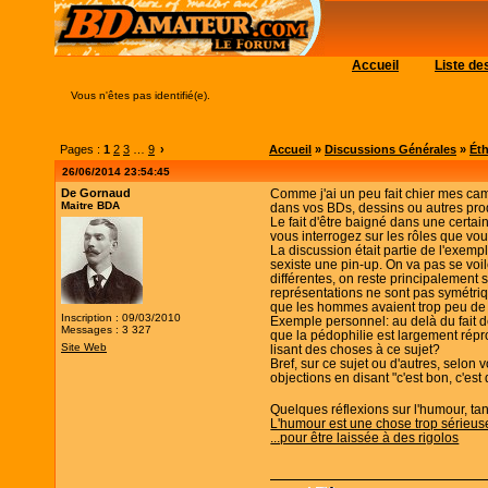
Accueil
Liste d
Vous n'êtes pas identifié(e).
Pages :
1
2
3
…
9
›
Accueil
»
Discussions Générales
»
Éth
26/06/2014 23:54:45
De Gornaud
Comme j'ai un peu fait chier mes cam
Maitre BDA
dans vos BDs, dessins ou autres pro
Le fait d'être baigné dans une certai
vous interrogez sur les rôles que v
La discussion était partie de l'exemp
sexiste une pin-up. On va pas se voil
différentes, on reste principalement 
représentations ne sont pas symétri
que les hommes avaient trop peu de
Inscription : 09/03/2010
Exemple personnel: au delà du fait 
Messages : 3 327
que la pédophilie est largement répro
Site Web
lisant des choses à ce sujet?
Bref, sur ce sujet ou d'autres, selon
objections en disant "c'est bon, c'est
Quelques réflexions sur l'humour, tant
L'humour est une chose trop sérieuse
...pour être laissée à des rigolos