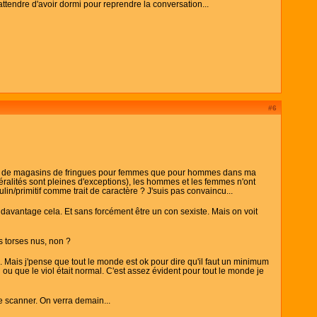
 attendre d'avoir dormi pour reprendre la conversation...
#6
is plus de magasins de fringues pour femmes que pour hommes dans ma
ralités sont pleines d'exceptions), les hommes et les femmes n'ont
n/primitif comme trait de caractère ? J'suis pas convaincu...
davantage cela. Et sans forcément être un con sexiste. Mais on voit
s torses nus, non ?
. Mais j'pense que tout le monde est ok pour dire qu'il faut un minimum
ou que le viol était normal. C'est assez évident pour tout le monde je
le scanner. On verra demain...