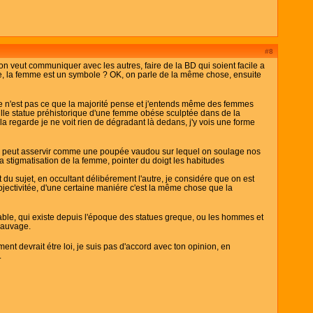
#8
n veut communiquer avec les autres, faire de la BD qui soient facile a
ge, la femme est un symbole ? OK, on parle de la même chose, ensuite
 ce n'est pas ce que la majorité pense et j'entends même des femmes
ille statue préhistorique d'une femme obése sculptée dans de la
la regarde je ne voit rien de dégradant là dedans, j'y vois une forme
on peut asservir comme une poupée vaudou sur lequel on soulage nos
e la stigmatisation de la femme, pointer du doigt les habitudes
 du sujet, en occultant délibérement l'autre, je considére que on est
jectivitée, d'une certaine maniére c'est la même chose que la
stable, qui existe depuis l'époque des statues greque, ou les hommes et
sauvage.
ent devrait étre loi, je suis pas d'accord avec ton opinion, en
.