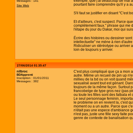
exemple, que j'ai beaucoup de mal à s
Messages : 141
pourtant faire comprendre qu'il y a au
Site Web
S'il faut se justifier en disant "C'e
Et d'ailleurs, c'est suspect. Parce q
complètement faux." phrase qui me do
l'étape du jour du Dakar, moi qui su
Écrire des histoires ou dessiner son
intellectuelle" ne mène à rien d'autre 
Ridiculiser un stéréotype ou arriver a
loin de toujours y arriver.
27/06/2014 01:35:47
nilbroc
C'est plus compliqué que ça a mon av
BDApprenti
autre. Même un recueil de pin up n'e
Inscription : 01/01/2011
millieu de la bd ou on voit quand m
Messages : 382
sexualisé avant tout est génant. Dan
toujours de la même façon. Surtout pa
francobelge de type gros nez (pas plu
ou toute les filles sont des falbala e
Le seul personnage feminin, importan
le probleme on en revient la, c'est 
moment ou a un autre. Parce que c'es
n'était pas une espece d'ambiance g
n'est pas, juste une fille sexy faite 
genre de contexte de banalisation qu'i