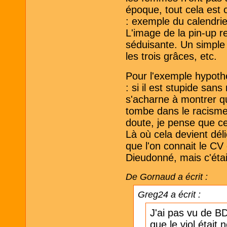
époque, tout cela est 
: exemple du calendrie
L'image de la pin-up 
séduisante. Un simple 
les trois grâces, etc.
Pour l'exemple hypoth
: si il est stupide san
s'acharne à montrer qu
tombe dans le racisme
doute, je pense que cel
Là où cela devient dél
que l'on connait le CV 
Dieudonné, mais c'était
De Gornaud a écrit :
Greg24 a écrit :
J'ai pas vu de B
que le viol était 