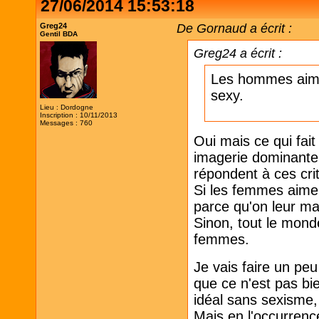
27/06/2014 15:53:18
Greg24
De Gornaud a écrit :
Gentil BDA
Greg24 a écrit :
Les hommes aime
sexy.
Lieu : Dordogne
Inscription : 10/11/2013
Messages : 760
Oui mais ce qui fai
imagerie dominante
répondent à ces cri
Si les femmes aimen
parce qu'on leur ma
Sinon, tout le mond
femmes.
Je vais faire un peu
que ce n'est pas bi
idéal sans sexisme,
Mais en l'occurrenc