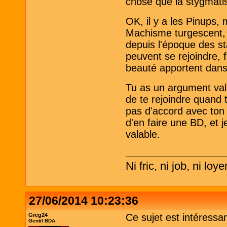
chose que la stygmatis
OK, il y a les Pinups,
Machisme turgescent, au
depuis l'époque des s
peuvent se rejoindre, 
beauté apportent dan
Tu as un argument vala
de te rejoindre quand 
pas d'accord avec ton
d'en faire une BD, et j
valable.
Ni fric, ni job, ni loye
27/06/2014 10:23:36
Greg24
Ce sujet est intéressan
Gentil BDA