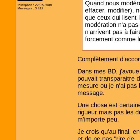
Quand nous modérons
Inscription : 22/05/2008
Messages : 3 819
effacer, modifier), 
que ceux qui lisent 
modération n'a pas l
n'arrivent pas à fa
forcement comme le b
Complètement d'accor
Dans mes BD, j'avoue 
pouvait transparaitre 
mesure ou je n'ai pas 
message.
Une chose est certaine
rigueur mais pas les 
m'importe peu.
Je crois qu'au final, e
et de ne pas "rire de..