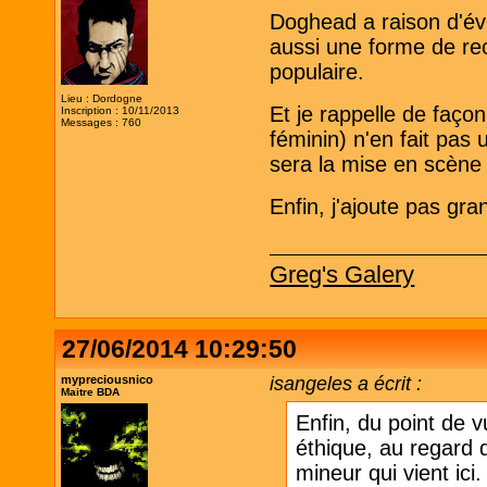
Doghead a raison d'évo
aussi une forme de re
populaire.
Lieu : Dordogne
Et je rappelle de faç
Inscription : 10/11/2013
Messages : 760
féminin) n'en fait pas 
sera la mise en scène 
Enfin, j'ajoute pas gra
Greg's Galery
27/06/2014 10:29:50
mypreciousnico
isangeles a écrit :
Maitre BDA
Enfin, du point de 
éthique, au regard d
mineur qui vient ici