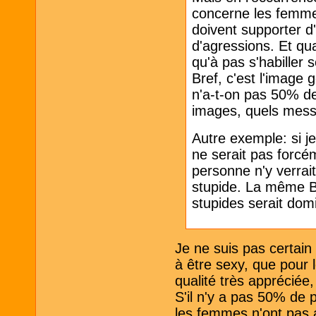
concerne les femmes.
doivent supporter d'
d'agressions. Et qua
qu'à pas s'habiller 
Bref, c'est l'image
n'a-t-on pas 50% d
images, quels mess
Autre exemple: si j
ne serait pas forcé
personne n'y verrait u
stupide. La même BD
stupides serait domi
Je ne suis pas certain
à être sexy, que pour 
qualité très appréciée
S'il n'y a pas 50% de 
les femmes n'ont pas a