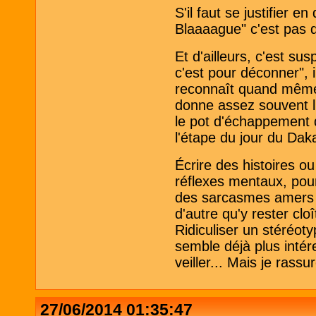
S'il faut se justifier
Blaaaague" c'est pas dr
Et d'ailleurs, c'est su
c'est pour déconner", 
reconnaît quand même
donne assez souvent l'
le pot d'échappement d
l'étape du jour du Dak
Écrire des histoires 
réflexes mentaux, pour
des sarcasmes amers s
d'autre qu'y rester cloî
Ridiculiser un stéréoty
semble déjà plus intér
veiller... Mais je rassu
27/06/2014 01:35:47