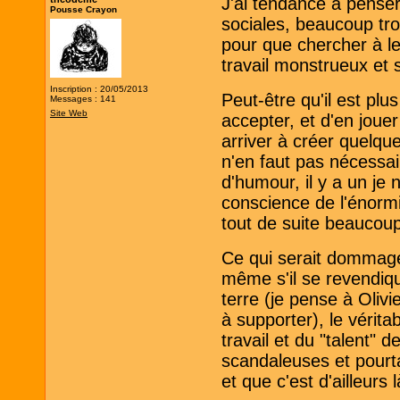
J'ai tendance à penser
Pousse Crayon
sociales, beaucoup tr
pour que chercher à le
travail monstrueux et s
Inscription : 20/05/2013
Peut-être qu'il est plu
Messages : 141
Site Web
accepter, et d'en joue
arriver à créer quelqu
n'en faut pas nécessa
d'humour, il y a un je n
conscience de l'énormit
tout de suite beaucoup
Ce qui serait dommage 
même s'il se revendiq
terre (je pense à Oliv
à supporter), le vérit
travail et du "talent" d
scandaleuses et pourta
et que c'est d'ailleurs