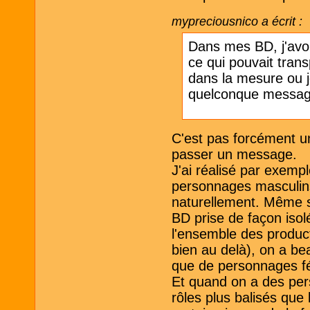
mypreciousnico a écrit :
Dans mes BD, j'avo
ce qui pouvait tran
dans la mesure ou je
quelconque messag
C'est pas forcément un
passer un message.
J'ai réalisé par exemp
personnages masculins.
naturellement. Même si
BD prise de façon isol
l'ensemble des produc
bien au delà), on a b
que de personnages f
Et quand on a des per
rôles plus balisés qu