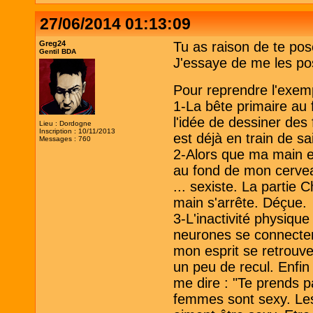
27/06/2014 01:13:09
Greg24
Tu as raison de te pos
Gentil BDA
J'essaye de me les pose
Pour reprendre l'exemp
1-La bête primaire au 
l'idée de dessiner des 
Lieu : Dordogne
Inscription : 10/11/2013
est déjà en train de sai
Messages : 760
2-Alors que ma main es
au fond de mon cervea
... sexiste. La partie 
main s'arrête. Déçue.
3-L'inactivité physiqu
neurones se connectent
mon esprit se retrouve
un peu de recul. Enfin
me dire : "Te prends pa
femmes sont sexy. L