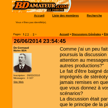
Accueil
Liste des membres
Recherche
Vous n'êtes pas identifié(e).
Pages :
1
2
3
…
9
›
Accueil
»
Discussions Générales
»
Éth
26/06/2014 23:54:45
De Gornaud
Comme j'ai un peu fai
Maitre BDA
poursuis la discussion
attention au messages
autres productions?"
Le fait d'être baigné d
Inscription : 09/03/2010
imprégnés de stéréotyp
Messages : 3 327
jamais remises en ques
Site Web
que vous donnez à vos
scénarios?
La discussion était par
que le principe de la p