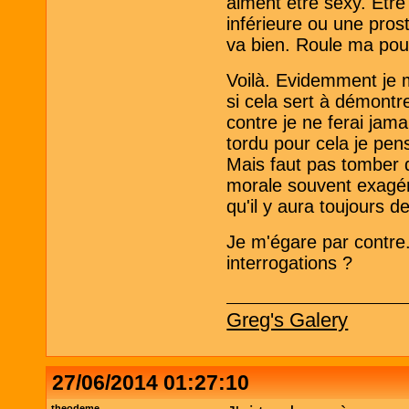
aiment être sexy. Etr
inférieure ou une prost
va bien. Roule ma poul
Voilà. Evidemment je m
si cela sert à démontr
contre je ne ferai jama
tordu pour cela je pen
Mais faut pas tomber d
morale souvent exagéré
qu'il y aura toujours d
Je m'égare par contre.
interrogations ?
Greg's Galery
27/06/2014 01:27:10
theodeme