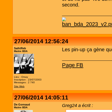
second.
27/06/2014 12:56:24
SaihtReb
Les pin-up ça gène que
Maitre BDA
Page FB
Lieu : Orsay
Inscription : 23/07/2003
Messages : 2 740
Site Web
27/06/2014 14:05:11
De Gornaud
Greg24 a écrit :
Maitre BDA