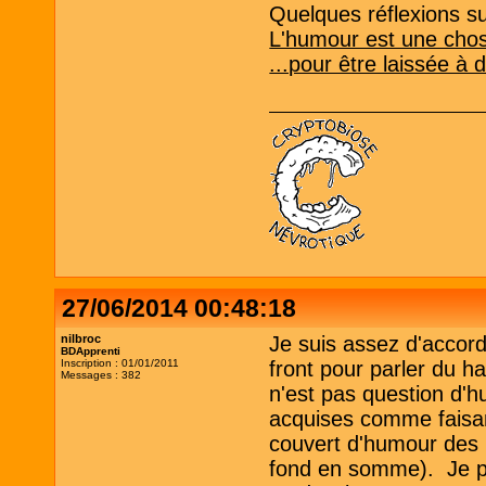
Quelques réflexions sur
L'humour est une chos
...pour être laissée à 
27/06/2014 00:48:18
nilbroc
Je suis assez d'accord
BDApprenti
Inscription : 01/01/2011
front pour parler du h
Messages : 382
n'est pas question d'
acquises comme faisant
couvert d'humour des 
fond en somme). Je pen