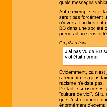
quels messages véhicu
Autre exemple: si je f
serait pas forcément 
n'y verrait un lien entr
BD dans une société où
prendrait un sens diffé
Greg24 a écrit :
J'ai pas vu de BD s
viol était normal.
Évidemment, ça n'est
rarement des gens fair
racisme n'existe pas.
De fait le sexisme est
"culture de viol". Si tu
que c'est n'importe quoi
énormément d'exemples