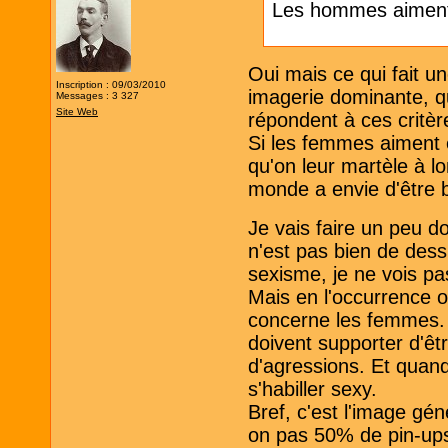
Les hommes aiment
Oui mais ce qui fait 
Inscription : 09/03/2010
imagerie dominante, q
Messages : 3 327
Site Web
répondent à ces critèr
Si les femmes aiment 
qu'on leur martèle à lo
monde a envie d'être 
Je vais faire un peu d
n'est pas bien de des
sexisme, je ne vois pa
Mais en l'occurrence o
concerne les femmes. Et
doivent supporter d'êtr
d'agressions. Et quand 
s'habiller sexy.
Bref, c'est l'image gé
on pas 50% de pin-up