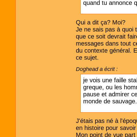
quand tu annonce qu
Qui a dit ça? Moi?
Je ne sais pas à quoi 
que ce soit devrait fai
messages dans tout ce 
du contexte général. Et
ce sujet.
Doghead a écrit :
je vois une faille s
greque, ou les homm
pause et admirer ce
monde de sauvage
J'étais pas né à l'épo
en histoire pour savoi
Mon point de vue part 