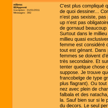
nilbroc
C'est plus compliqué q
BDApprenti
Inscription : 01/01/2011
de quoi dessiner... Co
Messages : 382
n'est pas sexiste, pa
up n'est pas obligatoi
de gornaud beaucoup un
Surtout dans le millie
millieu quasi exclusiv
femme est considéré 
tout est génant. Dans 
femmes se doivent d'é
très secondaire. Et su
tenter quelque chose d'
suppose. Je trouve qu
francobelge de type gr
plus flagrant). Ou tou
nez avec plein de chara
falbala et des natacha,
la. Sauf bien sur si le
du decors. Le seul pe