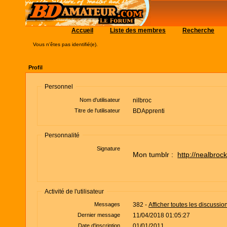
Accueil
Liste des membres
Recherche
Vous n'êtes pas identifié(e).
Profil
Personnel
Nom d'utilisateur
nilbroc
Titre de l'utilisateur
BDApprenti
Personnalité
Signature
Mon tumblr :
http://nealbroc
Activité de l'utilisateur
Messages
382 -
Afficher toutes les discussio
Dernier message
11/04/2018 01:05:27
Date d'inscription
01/01/2011