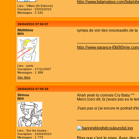
http://www.bdamateur.com/bda/php
Lieu : Villars (St Etienne)
Inscription : 03/03/2010
Messages : 2 242
26/04/2010 07:04:37
l0b0t0mie
sympa de voir des nouveautés de ta 
BDA
http://www.garance-l0b0t0mie.com
Lieu : paris
Inscription : 17/11/2007
Messages : 1 389
Site Web
26/04/2010 07:50:34
Shinou
Ahah yeah tu connais Cry Baby ^^
BDA
Merci (ceci dit, là j'avais pas eu le t
J'sais pas si j'ai encore le portrait d'
Lieu : Sur les routes -
Inscription : 23/04/2010
Blog que c'est le mien. Avec des p
Messages : 1 773