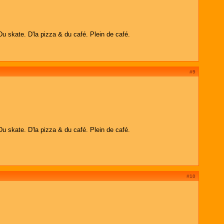
Du skate. D'la pizza & du café. Plein de café.
#9
Du skate. D'la pizza & du café. Plein de café.
#10