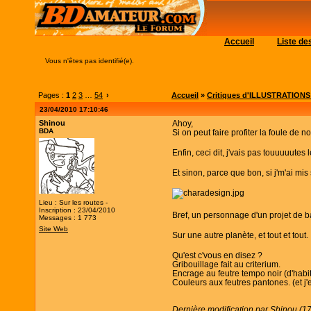
Accueil
Liste d
Vous n'êtes pas identifié(e).
Pages :
1
2
3
…
54
›
Accueil
»
Critiques d'ILLUSTRATIONS (c
23/04/2010 17:10:46
Shinou
Ahoy,
BDA
Si on peut faire profiter la foule de nos
Enfin, ceci dit, j'vais pas touuuuutes
Et sinon, parce que bon, si j'm'ai mi
Lieu : Sur les routes -
Inscription : 23/04/2010
Bref, un personnage d'un projet de b
Messages : 1 773
Site Web
Sur une autre planète, et tout et tout.
Qu'est c'vous en disez ?
Gribouillage fait au criterium.
Encrage au feutre tempo noir (d'habit
Couleurs aux feutres pantones. (et j'
Dernière modification par Shinou (1