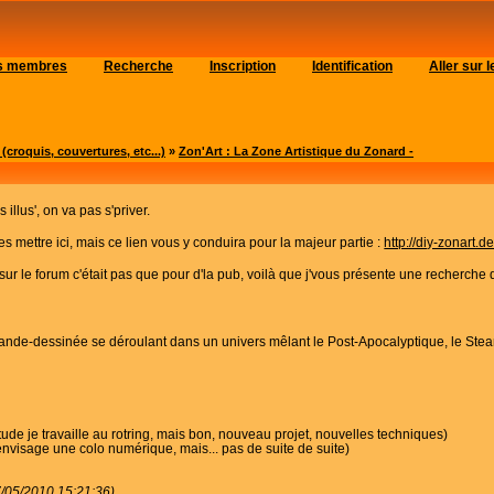
es membres
Recherche
Inscription
Identification
Aller sur
roquis, couvertures, etc...)
»
Zon'Art : La Zone Artistique du Zonard -
 illus', on va pas s'priver.
 les mettre ici, mais ce lien vous y conduira pour la majeur partie :
http://diy-zonart.d
s sur le forum c'était pas que pour d'la pub, voilà que j'vous présente une recherch
ande-dessinée se déroulant dans un univers mêlant le Post-Apocalyptique, le Steam
ude je travaille au rotring, mais bon, nouveau projet, nouvelles techniques)
envisage une colo numérique, mais... pas de suite de suite)
7/05/2010 15:21:36)