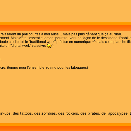
aissaient un poil courtes à moi aussi... mais pas plus gênant que ça au final.
ent. Mais c'était essentiellement pour trouver une façon de le dessiner et l'habille
 toute credibilité le "traditional work" précisé en numérique ^^ mais cette planche fi
ite un "digital work" va suivre
)
n,
cre. (tempo pour l'ensemble, rotring pour les tatouages)
in-ups, des tattoos, des zombies, des rockers, des pirates, de l'apocalypse. 