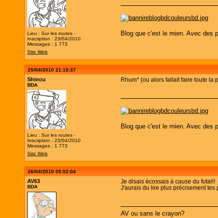
Blog que c'est le mien. Avec des p
Lieu : Sur les routes -
Inscription : 23/04/2010
Messages : 1 773
Site Web
25/04/2010 21:15:37
Shinou
Rhum* (ou alors fallait faire toute la
BDA
Blog que c'est le mien. Avec des p
Lieu : Sur les routes -
Inscription : 23/04/2010
Messages : 1 773
Site Web
26/04/2010 05:52:04
AV63
Je disais écossais à cause du futal!!
BDA
J'aurais du lire plus précisement tes p
AV ou sans le crayon?