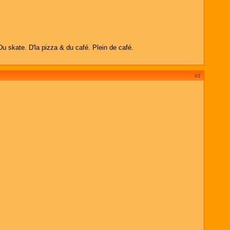
Du skate. D'la pizza & du café. Plein de café.
#2