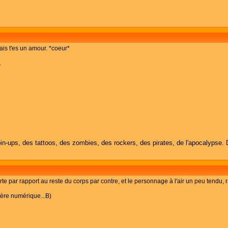
mais t'es un amour. *coeur*
.
in-ups, des tattoos, des zombies, des rockers, des pirates, de l'apocalypse. 
te par rapport au reste du corps par contre, et le personnage à l'air un peu tendu, r
tère numérique...B)