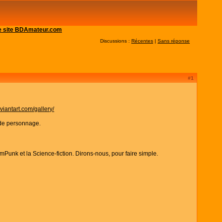
 le site BDAmateur.com
Discussions :
Récentes
|
Sans réponse
#1
eviantart.com/gallery/
e de personnage.
Punk et la Science-fiction. Dirons-nous, pour faire simple.