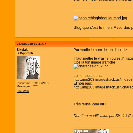
Blog que c'est le mien. Avec des p
24/04/2010 19:31:37
Sixelak
Par <colle le nom de ton dieu ici>
BDApprenti
Il faut mettre le vrai lien où est l'i
Ope là ton image s'affiche
Le lien sera donc:
http://img203.imageshack.us/img203
Inscription : 19/03/2009
Et non pas:
Messages : 274
http://img203.imageshack.us/i/chara
Site Web
Très réussi cela dit !
Dernière modification par Sixelak (2