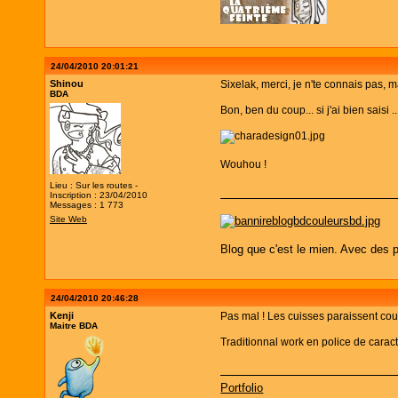
24/04/2010 20:01:21
Shinou
Sixelak, merci, je n'te connais pas, 
BDA
Bon, ben du coup... si j'ai bien saisi ..
Wouhou !
Lieu : Sur les routes -
Inscription : 23/04/2010
Messages : 1 773
Site Web
Blog que c'est le mien. Avec des p
24/04/2010 20:46:28
Kenji
Pas mal ! Les cuisses paraissent cour
Maitre BDA
Traditionnal work en police de carac
Portfolio