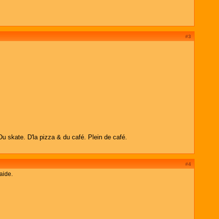
#3
Du skate. D'la pizza & du café. Plein de café.
#4
aide.