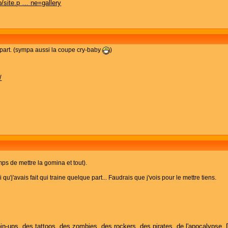
/site.p … ne=gallery
part. (sympa aussi la coupe cry-baby
)
/
emps de mettre la gomina et tout).
toi qu'j'avais fait qui traine quelque part... Faudrais que j'vois pour le mettre tiens.
in-ups, des tattoos, des zombies, des rockers, des pirates, de l'apocalypse. 