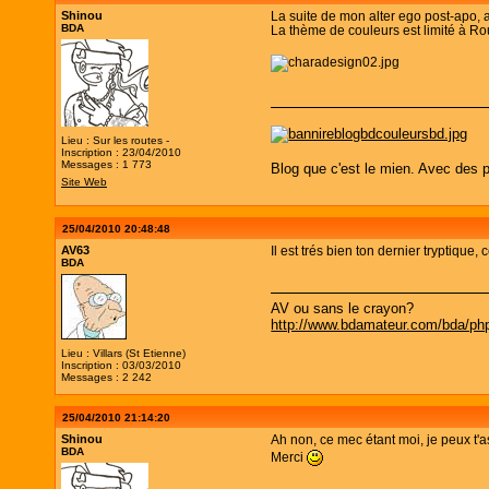
Shinou
La suite de mon alter ego post-apo, 
BDA
La thème de couleurs est limité à Ro
Lieu : Sur les routes -
Inscription : 23/04/2010
Messages : 1 773
Blog que c'est le mien. Avec des p
Site Web
25/04/2010 20:48:48
AV63
Il est trés bien ton dernier tryptique
BDA
AV ou sans le crayon?
http://www.bdamateur.com/bda/php
Lieu : Villars (St Etienne)
Inscription : 03/03/2010
Messages : 2 242
25/04/2010 21:14:20
Shinou
Ah non, ce mec étant moi, je peux t'
BDA
Merci