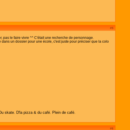
#5
r, pas le faire vivre ^^ C'était une recherche de personnage.
le dans un dossier pour une école, c'est juste pour préciser que la colo
Du skate. D'la pizza & du café. Plein de café.
#6