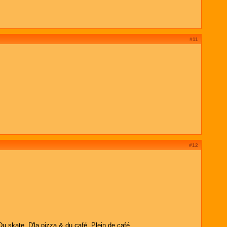
#11
#12
Du skate. D'la pizza & du café. Plein de café.