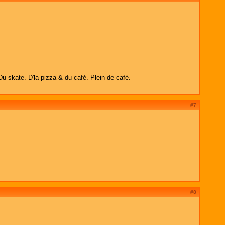
Du skate. D'la pizza & du café. Plein de café.
#7
#8