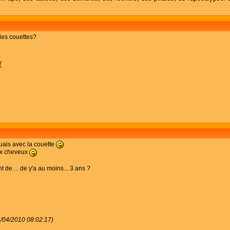
c les couettes?
/
ouais avec la couette
ux cheveux
nt de ... de y'a au moins... 3 ans ?
6/04/2010 08:02:17)