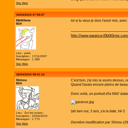
Site Web
26/04/2010 07:59:07
l0b0t0mie
lol si tu veux je dois l'avoir moi, ave
BDA
http://www.garance-l0b0t0mie.com
Lieu : paris
Inscription : 17/11/2007
Messages : 1 389
Site Web
26/04/2010 08:01:14
Shinou
C'est bon, j'ai mis la souris dessus, 
BDA
Quand t'avais encore pleins de bea
Donc voilà, un portrait d'la l0b0' data
(ah ben oui, 3 ans, y'a la date, hé !)
Lieu : Sur les routes -
Inscription : 23/04/2010
Messages : 1 773
Dernière modification par Shinou (2
Site Web