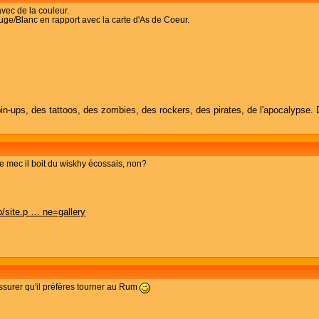
avec de la couleur.
uge/Blanc en rapport avec la carte d'As de Coeur.
in-ups, des tattoos, des zombies, des rockers, des pirates, de l'apocalypse. 
, ce mec il boit du wiskhy écossais, non?
/site.p … ne=gallery
assurer qu'il préfères tourner au Rum