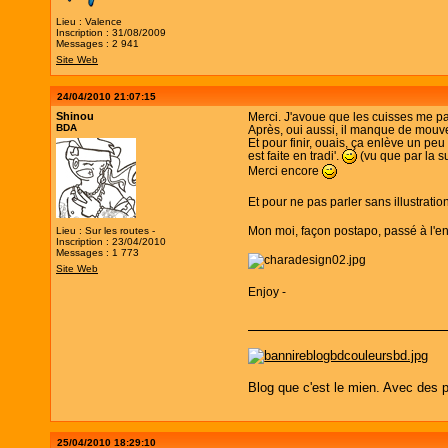
Lieu : Valence
Inscription : 31/08/2009
Messages : 2 941
Site Web
24/04/2010 21:07:15
Shinou
Merci. J'avoue que les cuisses me par
BDA
Après, oui aussi, il manque de mouvem
Et pour finir, ouais, ça enlève un peu
est faite en tradi'.
(vu que par la su
Merci encore
Et pour ne pas parler sans illustratio
Mon moi, façon postapo, passé à l'en
Lieu : Sur les routes -
Inscription : 23/04/2010
Messages : 1 773
Site Web
Enjoy -
Blog que c'est le mien. Avec des p
25/04/2010 18:29:10