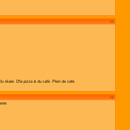
#3
Du skate. D'la pizza & du café. Plein de café.
#4
aide.