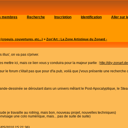
es membres
Recherche
Inscription
Identification
Aller sur
roquis, couvertures, etc...)
»
Zon'Art : La Zone Artistique du Zonard -
 illus', on va pas s'priver.
 les mettre ici, mais ce lien vous y conduira pour la majeur partie :
http://diy-zonart.d
s sur le forum c'était pas que pour d'la pub, voilà que j'vous présente une recherch
ande-dessinée se déroulant dans un univers mêlant le Post-Apocalyptique, le Steam
ude je travaille au rotring, mais bon, nouveau projet, nouvelles techniques)
envisage une colo numérique, mais... pas de suite de suite)
7/05/2010 15:21:36)