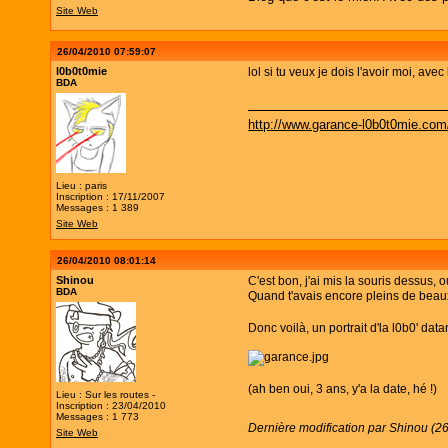
Site Web
26/04/2010 07:59:07
l0b0t0mie
lol si tu veux je dois l'avoir moi, ave
BDA
http://www.garance-l0b0t0mie.com
Lieu : paris
Inscription : 17/11/2007
Messages : 1 389
Site Web
26/04/2010 08:01:14
Shinou
C'est bon, j'ai mis la souris dessus, 
BDA
Quand t'avais encore pleins de bea
Donc voilà, un portrait d'la l0b0' data
(ah ben oui, 3 ans, y'a la date, hé !)
Lieu : Sur les routes -
Inscription : 23/04/2010
Messages : 1 773
Dernière modification par Shinou (2
Site Web