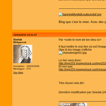
Blog que c'est le mien. Avec des p
24/04/2010 19:31:37
Sixelak
Par <colle le nom de ton dieu ici>
BDApprenti
Il faut mettre le vrai lien où est l'i
Ope là ton image s'affiche
Le lien sera donc:
http://img203.imageshack.us/img203
Inscription : 19/03/2009
Et non pas:
Messages : 274
http://img203.imageshack.us/i/chara
Site Web
Très réussi cela dit !
Dernière modification par Sixelak (2