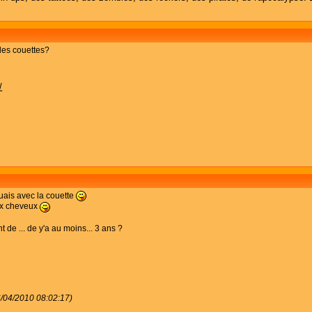
c les couettes?
/
ouais avec la couette
ux cheveux
nt de ... de y'a au moins... 3 ans ?
6/04/2010 08:02:17)