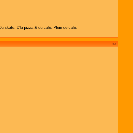
Du skate. D'la pizza & du café. Plein de café.
#2