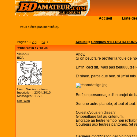
Accueil
Liste d
Vous n'êtes pas identifié(e).
Pages :
1
2
3
…
54
›
Accueil
»
Critiques d'ILLUSTRATIONS (c
23/04/2010 17:10:46
Shinou
Ahoy,
BDA
Si on peut faire profiter la foule de nos
Enfin, ceci dit, j'vais pas touuuuutes
Et sinon, parce que bon, si j'm'ai mi
Lieu : Sur les routes -
Inscription : 23/04/2010
Bref, un personnage d'un projet de b
Messages : 1 773
Site Web
Sur une autre planète, et tout et tout.
Qu'est c'vous en disez ?
Gribouillage fait au criterium.
Encrage au feutre tempo noir (d'habit
Couleurs aux feutres pantones. (et j'
Dernière modification par Shinou (1