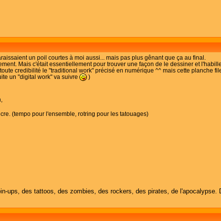
aissaient un poil courtes à moi aussi... mais pas plus gênant que ça au final.
ent. Mais c'était essentiellement pour trouver une façon de le dessiner et l'habille
 toute credibilité le "traditional work" précisé en numérique ^^ mais cette planche fi
ite un "digital work" va suivre
)
n,
cre. (tempo pour l'ensemble, rotring pour les tatouages)
in-ups, des tattoos, des zombies, des rockers, des pirates, de l'apocalypse. 