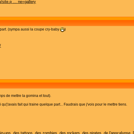
/site.p … ne=gallery
part. (sympa aussi la coupe cry-baby
)
/
emps de mettre la gomina et tout).
toi qu'j'avais fait qui traine quelque part... Faudrais que j'vois pour le mettre tiens.
in-ups, des tattoos, des zombies, des rockers, des pirates, de l'apocalypse. 