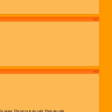
#11
#12
Du skate. D'la pizza & du café. Plein de café.