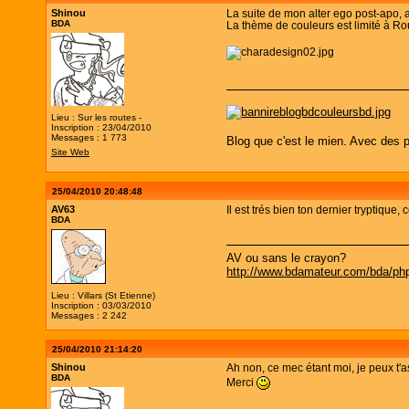
Shinou
La suite de mon alter ego post-apo, 
BDA
La thème de couleurs est limité à Ro
Lieu : Sur les routes -
Inscription : 23/04/2010
Messages : 1 773
Blog que c'est le mien. Avec des p
Site Web
25/04/2010 20:48:48
AV63
Il est trés bien ton dernier tryptique
BDA
AV ou sans le crayon?
http://www.bdamateur.com/bda/php
Lieu : Villars (St Etienne)
Inscription : 03/03/2010
Messages : 2 242
25/04/2010 21:14:20
Shinou
Ah non, ce mec étant moi, je peux t'
BDA
Merci