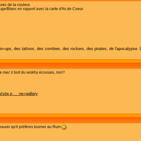
avec de la couleur.
uge/Blanc en rapport avec la carte d'As de Coeur.
in-ups, des tattoos, des zombies, des rockers, des pirates, de l'apocalypse. 
, ce mec il boit du wiskhy écossais, non?
/site.p … ne=gallery
assurer qu'il préfères tourner au Rum