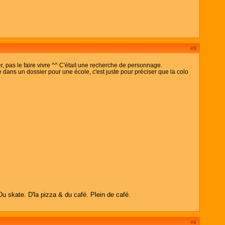
#5
r, pas le faire vivre ^^ C'était une recherche de personnage.
le dans un dossier pour une école, c'est juste pour préciser que la colo
Du skate. D'la pizza & du café. Plein de café.
#6