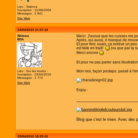
Lieu : Valence
Inscription : 31/08/2009
Messages : 2 941
Site Web
24/04/2010 21:07:15
Shinou
Merci. J'avoue que les cuisses me par
BDA
Après, oui aussi, il manque de mouvem
Et pour finir, ouais, ça enlève un peu
est faite en tradi'.
(vu que par la su
Merci encore
Et pour ne pas parler sans illustratio
Mon moi, façon postapo, passé à l'en
Lieu : Sur les routes -
Inscription : 23/04/2010
Messages : 1 773
Site Web
Enjoy -
Blog que c'est le mien. Avec des p
25/04/2010 18:29:10