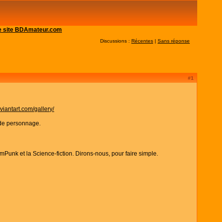
 le site BDAmateur.com
Discussions :
Récentes
|
Sans réponse
#1
eviantart.com/gallery/
e de personnage.
Punk et la Science-fiction. Dirons-nous, pour faire simple.