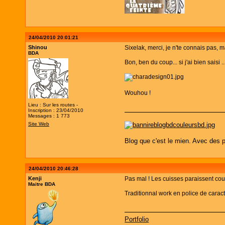
24/04/2010 20:01:21
Shinou
Sixelak, merci, je n'te connais pas, 
BDA
Bon, ben du coup... si j'ai bien saisi ..
Wouhou !
Lieu : Sur les routes -
Inscription : 23/04/2010
Messages : 1 773
Site Web
Blog que c'est le mien. Avec des p
24/04/2010 20:46:28
Kenji
Pas mal ! Les cuisses paraissent cour
Maitre BDA
Traditionnal work en police de carac
Portfolio