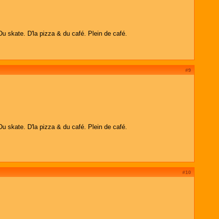
Du skate. D'la pizza & du café. Plein de café.
#9
Du skate. D'la pizza & du café. Plein de café.
#10