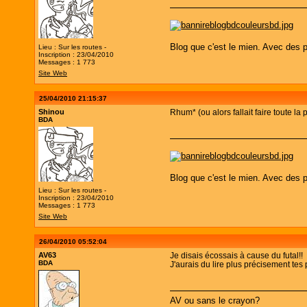
Blog que c'est le mien. Avec des p
Lieu : Sur les routes -
Inscription : 23/04/2010
Messages : 1 773
Site Web
25/04/2010 21:15:37
Shinou
Rhum* (ou alors fallait faire toute la
BDA
Blog que c'est le mien. Avec des p
Lieu : Sur les routes -
Inscription : 23/04/2010
Messages : 1 773
Site Web
26/04/2010 05:52:04
AV63
Je disais écossais à cause du futal!!
BDA
J'aurais du lire plus précisement tes p
AV ou sans le crayon?