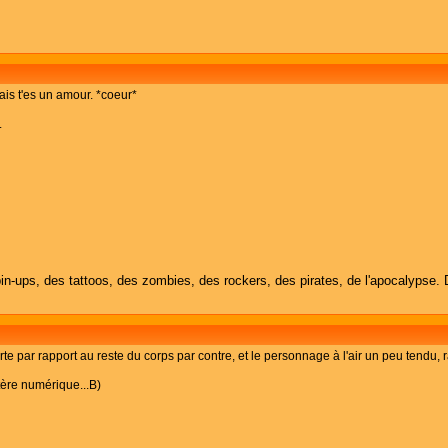
mais t'es un amour. *coeur*
.
in-ups, des tattoos, des zombies, des rockers, des pirates, de l'apocalypse. 
te par rapport au reste du corps par contre, et le personnage à l'air un peu tendu, r
tère numérique...B)