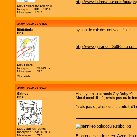
http://www.bdamateur.com/bda/php
Lieu : Villars (St Etienne)
Inscription : 03/03/2010
Messages : 2 242
26/04/2010 07:04:37
l0b0t0mie
sympa de voir des nouveautés de ta 
BDA
http://www.garance-l0b0t0mie.com
Lieu : paris
Inscription : 17/11/2007
Messages : 1 389
Site Web
26/04/2010 07:50:34
Shinou
Ahah yeah tu connais Cry Baby ^^
BDA
Merci (ceci dit, là j'avais pas eu le t
J'sais pas si j'ai encore le portrait d'
Lieu : Sur les routes -
Inscription : 23/04/2010
Blog que c'est le mien. Avec des p
Messages : 1 773