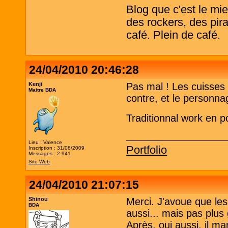
Blog que c'est le mi
des rockers, des pira
café. Plein de café.
24/04/2010 20:46:28
Kenji
Pas mal ! Les cuisses 
Maitre BDA
contre, et le personnag
Traditionnal work en p
Lieu : Valence
Portfolio
Inscription : 31/08/2009
Messages : 2 941
Site Web
24/04/2010 21:07:15
Shinou
Merci. J'avoue que les
BDA
aussi... mais pas plus
Après, oui aussi, il m