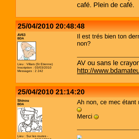
café. Plein de café.
25/04/2010 20:48:48
AV63
Il est trés bien ton de
BDA
non?
AV ou sans le crayo
Lieu : Villars (St Etienne)
Inscription : 03/03/2010
http://www.bdamateu
Messages : 2 242
25/04/2010 21:14:20
Shinou
Ah non, ce mec étant m
BDA
Merci
Lieu : Sur les routes -