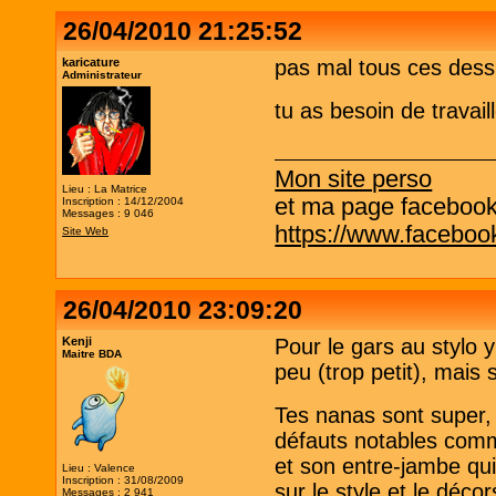
26/04/2010 21:25:52
karicature
pas mal tous ces dess
Administrateur
tu as besoin de travail
Mon site perso
Lieu : La Matrice
et ma page facebook q
Inscription : 14/12/2004
Messages : 9 046
https://www.facebo
Site Web
26/04/2010 23:09:20
Kenji
Pour le gars au stylo 
Maitre BDA
peu (trop petit), mais s
Tes nanas sont super, 
défauts notables comm
et son entre-jambe qu
Lieu : Valence
Inscription : 31/08/2009
sur le style et le décor
Messages : 2 941