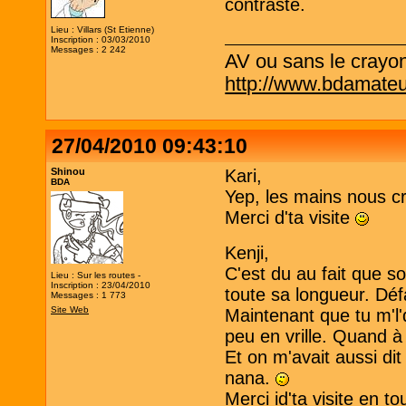
contraste.
Lieu : Villars (St Etienne)
Inscription : 03/03/2010
Messages : 2 242
AV ou sans le crayo
http://www.bdamateu
27/04/2010 09:43:10
Shinou
Kari,
BDA
Yep, les mains nous cr
Merci d'ta visite
Kenji,
C'est du au fait que s
Lieu : Sur les routes -
Inscription : 23/04/2010
toute sa longueur. Dé
Messages : 1 773
Site Web
Maintenant que tu m'l'
peu en vrille. Quand à 
Et on m'avait aussi di
nana.
Merci id'ta visite en t