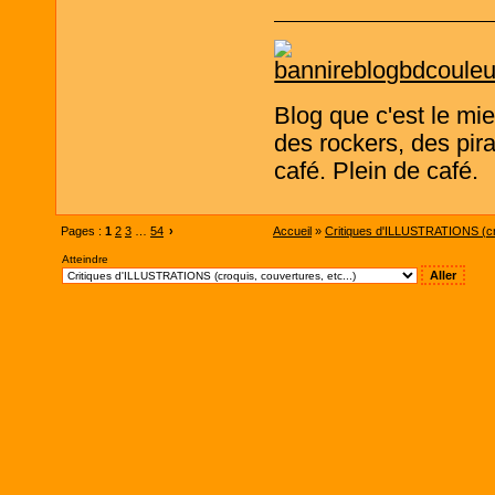
Blog que c'est le mi
des rockers, des pira
café. Plein de café.
Pages :
1
2
3
…
54
›
Accueil
»
Critiques d'ILLUSTRATIONS (cro
Atteindre