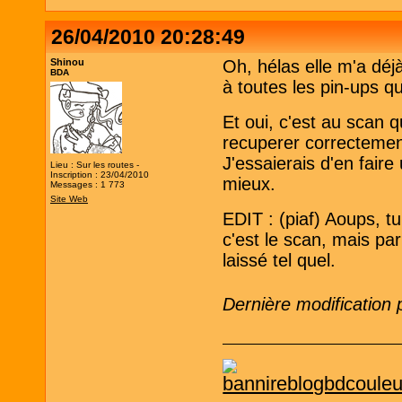
26/04/2010 20:28:49
Shinou
Oh, hélas elle m'a dé
BDA
à toutes les pin-ups qu
Et oui, c'est au scan q
recuperer correctemen
J'essaierais d'en faire
Lieu : Sur les routes -
Inscription : 23/04/2010
mieux.
Messages : 1 773
Site Web
EDIT : (piaf) Aoups, tu
c'est le scan, mais par
laissé tel quel.
Dernière modification