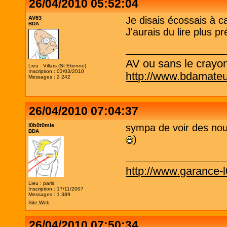
26/04/2010 05:52:04
AV63
Je disais écossais à ca
BDA
J'aurais du lire plus p
AV ou sans le crayo
Lieu : Villars (St Etienne)
Inscription : 03/03/2010
http://www.bdamateu
Messages : 2 242
26/04/2010 07:04:37
l0b0t0mie
sympa de voir des nou
BDA
)
http://www.garance-
Lieu : paris
Inscription : 17/11/2007
Messages : 1 389
Site Web
26/04/2010 07:50:34