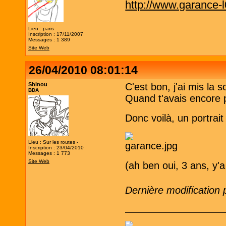
http://www.garance-
Lieu : paris
Inscription : 17/11/2007
Messages : 1 389
Site Web
26/04/2010 08:01:14
Shinou
C'est bon, j'ai mis la 
BDA
Quand t'avais encore
Donc voilà, un portrait
Lieu : Sur les routes -
Inscription : 23/04/2010
Messages : 1 773
Site Web
(ah ben oui, 3 ans, y'a
Dernière modification