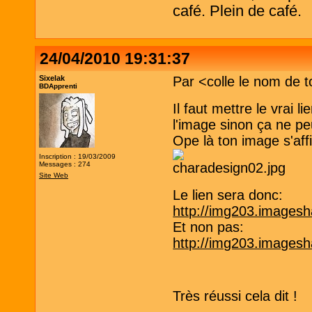
café. Plein de café.
24/04/2010 19:31:37
Sixelak
Par <colle le nom de t
BDApprenti
Il faut mettre le vrai l
l'image sinon ça ne p
Ope là ton image s'aff
Inscription : 19/03/2009
Messages : 274
Site Web
Le lien sera donc:
http://img203.imagesh
Et non pas:
http://img203.imagesh
Très réussi cela dit !