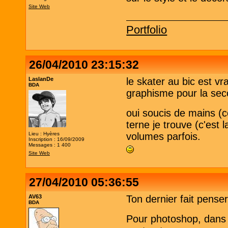
Site Web
Portfolio
26/04/2010 23:15:32
LaslanDe
le skater au bic est v
BDA
graphisme pour la sec
oui soucis de mains (
terne je trouve (c'est
Lieu : Hyères
volumes parfois.
Inscription : 16/09/2009
Messages : 1 400
Site Web
27/04/2010 05:36:55
AV63
Ton dernier fait pens
BDA
Pour photoshop, dans i