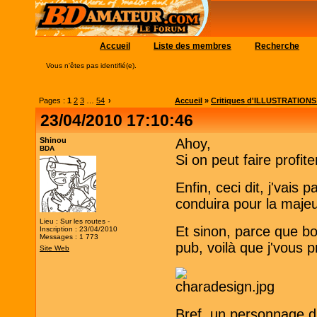
Accueil
Liste des membres
Recherche
Vous n'êtes pas identifié(e).
Pages :
1
2
3
…
54
›
Accueil
»
Critiques d'ILLUSTRATIONS (c
23/04/2010 17:10:46
Shinou
Ahoy,
BDA
Si on peut faire profite
Enfin, ceci dit, j'vais
conduira pour la majeu
Lieu : Sur les routes -
Et sinon, parce que bon
Inscription : 23/04/2010
Messages : 1 773
pub, voilà que j'vous
Site Web
Bref, un personnage d