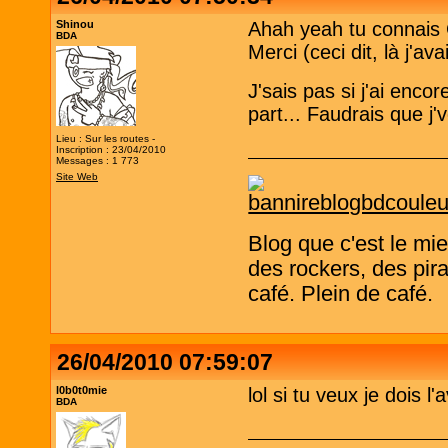
Shinou
Ahah yeah tu connais 
BDA
Merci (ceci dit, là j'a
J'sais pas si j'ai encore
part... Faudrais que j'
Lieu : Sur les routes -
Inscription : 23/04/2010
Messages : 1 773
Site Web
Blog que c'est le mi
des rockers, des pira
café. Plein de café.
26/04/2010 07:59:07
l0b0t0mie
lol si tu veux je dois l
BDA