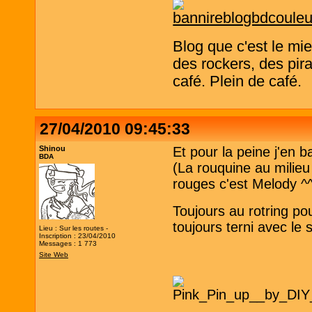
Blog que c'est le mi
des rockers, des pira
café. Plein de café.
27/04/2010 09:45:33
Shinou
Et pour la peine j'en b
BDA
(La rouquine au milieu
rouges c'est Melody ^^
Toujours au rotring po
toujours terni avec le
Lieu : Sur les routes -
Inscription : 23/04/2010
Messages : 1 773
Site Web