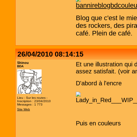
Blog que c'est le mi
des rockers, des pira
café. Plein de café.
26/04/2010 08:14:15
Shinou
Et une illustration qui
BDA
assez satisfait. (voir 
D'abord à l'encre
Lieu : Sur les routes -
Inscription : 23/04/2010
Messages : 1 773
Site Web
Puis en couleurs