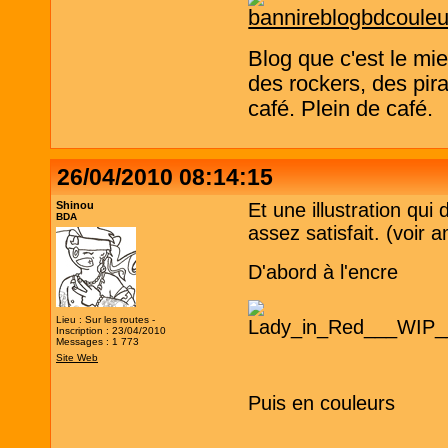
Blog que c'est le mi
des rockers, des pira
café. Plein de café.
26/04/2010 08:14:15
Shinou
Et une illustration qui
BDA
assez satisfait. (voir 
D'abord à l'encre
Lieu : Sur les routes -
Inscription : 23/04/2010
Messages : 1 773
Site Web
Puis en couleurs