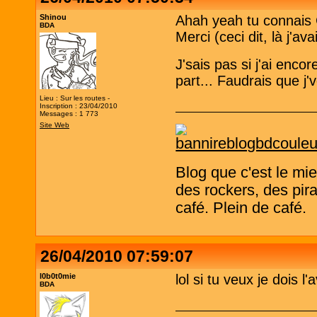
Shinou
Ahah yeah tu connais 
BDA
Merci (ceci dit, là j'a
J'sais pas si j'ai encore
part... Faudrais que j'
Lieu : Sur les routes -
Inscription : 23/04/2010
Messages : 1 773
Site Web
Blog que c'est le mi
des rockers, des pira
café. Plein de café.
26/04/2010 07:59:07
l0b0t0mie
lol si tu veux je dois l
BDA