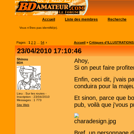
Accueil
Liste des membres
Recherche
Vous n'êtes pas identifié(e).
Pages :
1
2
3
…
54
›
Accueil
»
Critiques d'ILLUSTRATIONS (c
23/04/2010 17:10:46
Shinou
Ahoy,
BDA
Si on peut faire profite
Enfin, ceci dit, j'vais
conduira pour la majeu
Lieu : Sur les routes -
Et sinon, parce que bon
Inscription : 23/04/2010
Messages : 1 773
pub, voilà que j'vous
Site Web
Bref, un personnage d