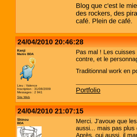
Blog que c'est le mi
des rockers, des pira
café. Plein de café.
24/04/2010 20:46:28
Kenji
Pas mal ! Les cuisses 
Maitre BDA
contre, et le personnag
Traditionnal work en p
Lieu : Valence
Portfolio
Inscription : 31/08/2009
Messages : 2 941
Site Web
24/04/2010 21:07:15
Shinou
Merci. J'avoue que les
BDA
aussi... mais pas plus
Après, oui aussi, il m