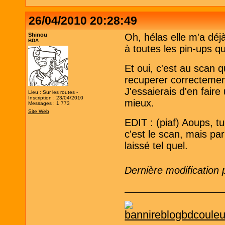
26/04/2010 20:28:49
Shinou
Oh, hélas elle m'a dé
BDA
à toutes les pin-ups qu
Et oui, c'est au scan q
recuperer correctemen
J'essaierais d'en faire
Lieu : Sur les routes -
Inscription : 23/04/2010
mieux.
Messages : 1 773
Site Web
EDIT : (piaf) Aoups, tu
c'est le scan, mais par
laissé tel quel.
Dernière modification