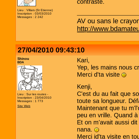
contraste.
Lieu : Villars (St Etienne)
Inscription : 03/03/2010
Messages : 2 242
AV ou sans le crayo
http://www.bdamateu
27/04/2010 09:43:10
Shinou
Kari,
BDA
Yep, les mains nous cr
Merci d'ta visite
Kenji,
C'est du au fait que s
Lieu : Sur les routes -
Inscription : 23/04/2010
toute sa longueur. Dé
Messages : 1 773
Site Web
Maintenant que tu m'l'
peu en vrille. Quand à 
Et on m'avait aussi di
nana.
Merci id'ta visite en t