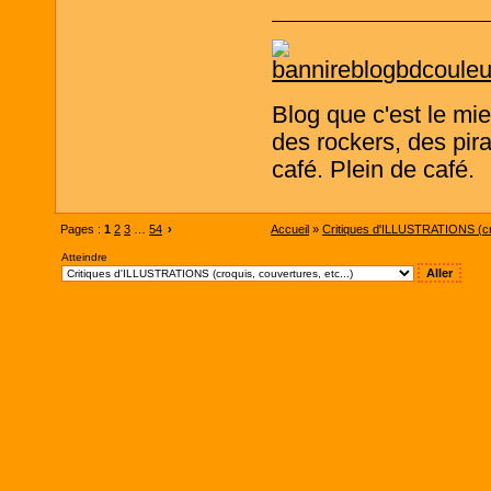
Blog que c'est le mi
des rockers, des pira
café. Plein de café.
Pages :
1
2
3
…
54
›
Accueil
»
Critiques d'ILLUSTRATIONS (cro
Atteindre