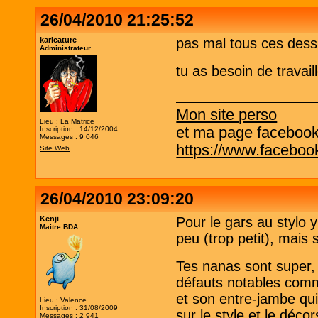
26/04/2010 21:25:52
karicature
pas mal tous ces dess
Administrateur
tu as besoin de travail
Mon site perso
Lieu : La Matrice
et ma page facebook q
Inscription : 14/12/2004
Messages : 9 046
https://www.facebo
Site Web
26/04/2010 23:09:20
Kenji
Pour le gars au stylo 
Maitre BDA
peu (trop petit), mais s
Tes nanas sont super, 
défauts notables comm
et son entre-jambe qu
Lieu : Valence
Inscription : 31/08/2009
sur le style et le décor
Messages : 2 941