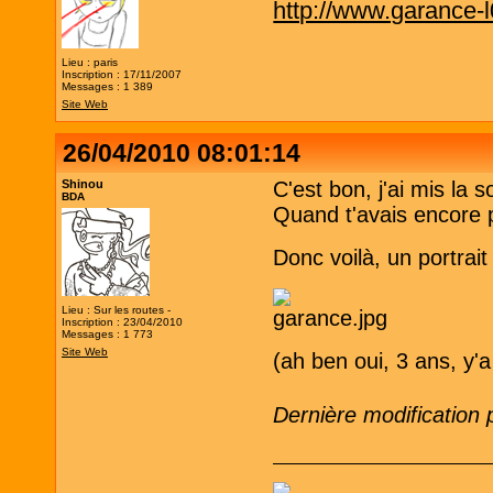
http://www.garance-
Lieu : paris
Inscription : 17/11/2007
Messages : 1 389
Site Web
26/04/2010 08:01:14
Shinou
C'est bon, j'ai mis la 
BDA
Quand t'avais encore
Donc voilà, un portrait
Lieu : Sur les routes -
Inscription : 23/04/2010
Messages : 1 773
Site Web
(ah ben oui, 3 ans, y'a
Dernière modification