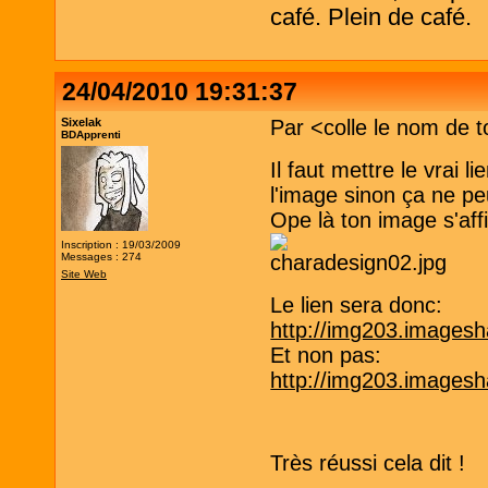
café. Plein de café.
24/04/2010 19:31:37
Sixelak
Par <colle le nom de t
BDApprenti
Il faut mettre le vrai l
l'image sinon ça ne p
Ope là ton image s'aff
Inscription : 19/03/2009
Messages : 274
Site Web
Le lien sera donc:
http://img203.imagesh
Et non pas:
http://img203.imagesh
Très réussi cela dit !