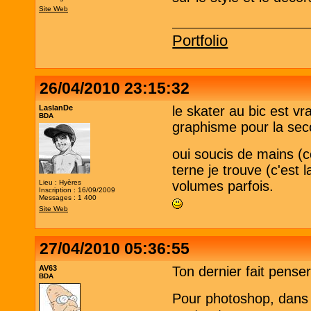
Site Web
Portfolio
26/04/2010 23:15:32
LaslanDe
le skater au bic est v
BDA
graphisme pour la sec
oui soucis de mains (
terne je trouve (c'est
Lieu : Hyères
volumes parfois.
Inscription : 16/09/2009
Messages : 1 400
Site Web
27/04/2010 05:36:55
AV63
Ton dernier fait pens
BDA
Pour photoshop, dans i