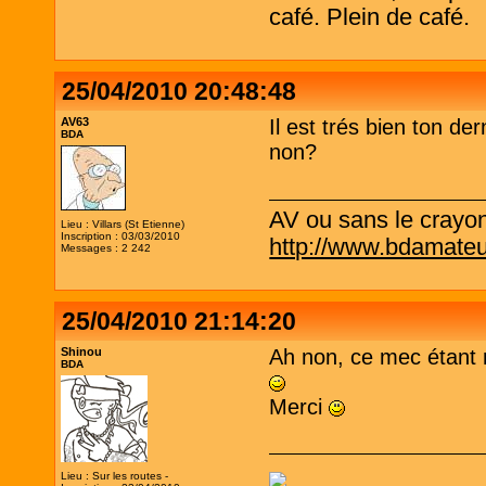
café. Plein de café.
25/04/2010 20:48:48
AV63
Il est trés bien ton de
BDA
non?
AV ou sans le crayo
Lieu : Villars (St Etienne)
Inscription : 03/03/2010
http://www.bdamateu
Messages : 2 242
25/04/2010 21:14:20
Shinou
Ah non, ce mec étant m
BDA
Merci
Lieu : Sur les routes -