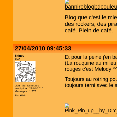
Blog que c'est le mi
des rockers, des pira
café. Plein de café.
27/04/2010 09:45:33
Shinou
Et pour la peine j'en b
BDA
(La rouquine au milieu
rouges c'est Melody ^^
Toujours au rotring po
toujours terni avec le
Lieu : Sur les routes -
Inscription : 23/04/2010
Messages : 1 773
Site Web