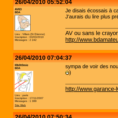
26/04/2010 05:52:04
AV63
Je disais écossais à ca
BDA
J'aurais du lire plus p
AV ou sans le crayo
Lieu : Villars (St Etienne)
Inscription : 03/03/2010
http://www.bdamateu
Messages : 2 242
26/04/2010 07:04:37
l0b0t0mie
sympa de voir des nou
BDA
)
http://www.garance-
Lieu : paris
Inscription : 17/11/2007
Messages : 1 389
Site Web
26/04/2010 07:50:34