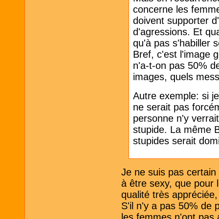
concerne les femmes.
doivent supporter d'
d'agressions. Et qua
qu'à pas s'habiller 
Bref, c'est l'image
n'a-t-on pas 50% d
images, quels mess
Autre exemple: si j
ne serait pas forcé
personne n'y verrait u
stupide. La même BD
stupides serait domi
Je ne suis pas certain
à être sexy, que pour 
qualité très appréciée
S'il n'y a pas 50% de 
les femmes n'ont pas a