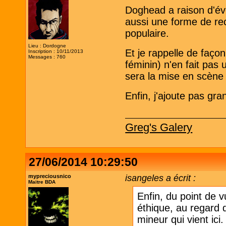
Doghead a raison d'évo
aussi une forme de re
populaire.
Lieu : Dordogne
Et je rappelle de faç
Inscription : 10/11/2013
Messages : 760
féminin) n'en fait pas 
sera la mise en scène 
Enfin, j'ajoute pas gra
Greg's Galery
27/06/2014 10:29:50
mypreciousnico
isangeles a écrit :
Maitre BDA
Enfin, du point de 
éthique, au regard d
mineur qui vient ici