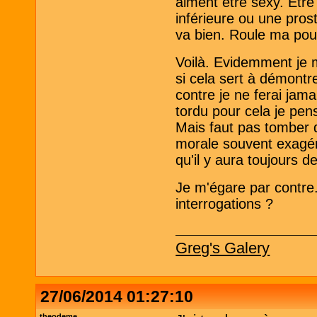
aiment être sexy. Etr
inférieure ou une prost
va bien. Roule ma poul
Voilà. Evidemment je m
si cela sert à démontr
contre je ne ferai jama
tordu pour cela je pen
Mais faut pas tomber d
morale souvent exagéré
qu'il y aura toujours d
Je m'égare par contre.
interrogations ?
Greg's Galery
27/06/2014 01:27:10
theodeme