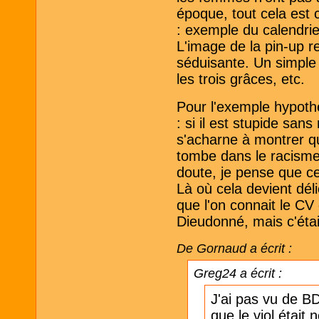
époque, tout cela est 
: exemple du calendrie
L'image de la pin-up 
séduisante. Un simple 
les trois grâces, etc.
Pour l'exemple hypoth
: si il est stupide san
s'acharne à montrer qu
tombe dans le racisme
doute, je pense que cel
Là où cela devient dél
que l'on connait le CV 
Dieudonné, mais c'était
De Gornaud a écrit :
Greg24 a écrit :
J'ai pas vu de B
que le viol était 