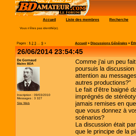
Accueil
Liste des membres
Recherche
Vous n'êtes pas identifié(e).
Pages :
1
2
3
…
9
›
Accueil
»
Discussions Générales
»
Éth
26/06/2014 23:54:45
De Gornaud
Comme j'ai un peu fai
Maitre BDA
poursuis la discussion
attention au messages
autres productions?"
Le fait d'être baigné d
Inscription : 09/03/2010
imprégnés de stéréotyp
Messages : 3 327
jamais remises en ques
Site Web
que vous donnez à vos
scénarios?
La discussion était par
que le principe de la p