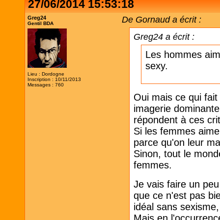
27/06/2014 15:53:18
Greg24
De Gornaud a écrit :
Gentil BDA
Greg24 a écrit :
Les hommes aime
sexy.
Lieu : Dordogne
Inscription : 10/11/2013
Messages : 760
Oui mais ce qui fai
imagerie dominante
répondent à ces cri
Si les femmes aimen
parce qu'on leur ma
Sinon, tout le mond
femmes.
Je vais faire un peu
que ce n'est pas bi
idéal sans sexisme,
Mais en l'occurrenc