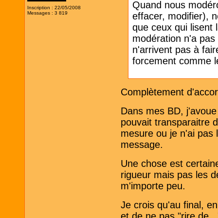
Quand nous modérons
Inscription : 22/05/2008
Messages : 3 819
effacer, modifier), 
que ceux qui lisent 
modération n'a pas l
n'arrivent pas à fa
forcement comme le b
Complètement d'accor
Dans mes BD, j'avoue 
pouvait transparaitre 
mesure ou je n'ai pas 
message.
Une chose est certaine
rigueur mais pas les 
m'importe peu.
Je crois qu'au final, e
et de ne pas "rire de..