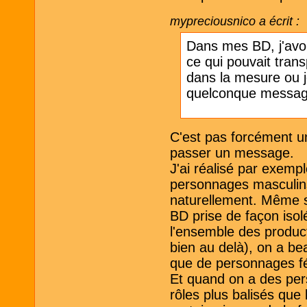
mypreciousnico a écrit :
Dans mes BD, j'avo
ce qui pouvait tran
dans la mesure ou je
quelconque messag
C'est pas forcément un
passer un message.
J'ai réalisé par exemp
personnages masculins.
naturellement. Même si
BD prise de façon isol
l'ensemble des produc
bien au delà), on a b
que de personnages f
Et quand on a des per
rôles plus balisés qu