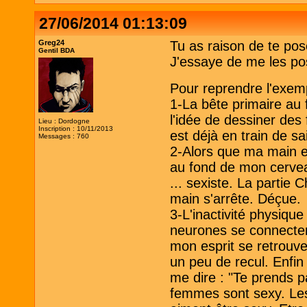
27/06/2014 01:13:09
Greg24
Tu as raison de te pos
Gentil BDA
J'essaye de me les pose
Pour reprendre l'exemp
1-La bête primaire au 
l'idée de dessiner des 
Lieu : Dordogne
Inscription : 10/11/2013
est déjà en train de sai
Messages : 760
2-Alors que ma main es
au fond de mon cervea
... sexiste. La partie 
main s'arrête. Déçue.
3-L'inactivité physiqu
neurones se connectent
mon esprit se retrouve
un peu de recul. Enfin
me dire : "Te prends pa
femmes sont sexy. L