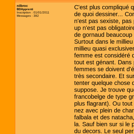
nilbroc
C'est plus compliqué q
BDApprenti
Inscription : 01/01/2011
de quoi dessiner... Co
Messages : 382
n'est pas sexiste, pa
up n'est pas obligatoi
de gornaud beaucoup un
Surtout dans le millie
millieu quasi exclusiv
femme est considéré 
tout est génant. Dans 
femmes se doivent d'é
très secondaire. Et su
tenter quelque chose d'
suppose. Je trouve qu
francobelge de type gr
plus flagrant). Ou tou
nez avec plein de chara
falbala et des natacha,
la. Sauf bien sur si le
du decors. Le seul pe