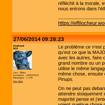
réfléchit à la morale, e
nous entrons dans l'ét
https://effilocheur.w
27/06/2014 09:28:23
doghead
Le probléme ce n'est 
BDA
qu'est ce que la MAJ
avec les autres, faire 
grand nombre ou un pub
utilise le même langa
Lieu : Bilieu
même chose, ensuite on
Inscription : 16/03/2014
Messages : 1 179
Pinups.
Site Web
On ne peut pas debarqu
attendre stoiquement q
majorité pense et j'e
voient quelque chose