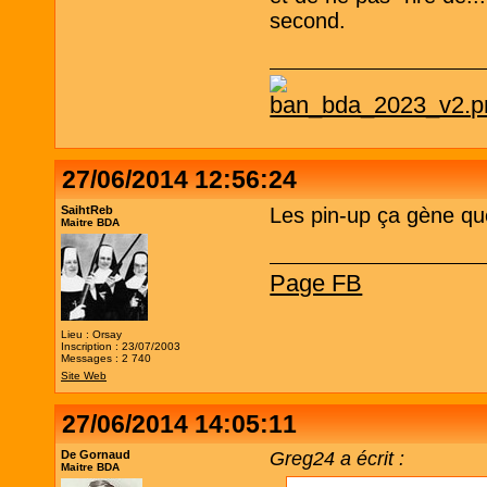
second.
27/06/2014 12:56:24
SaihtReb
Les pin-up ça gène que
Maitre BDA
Page FB
Lieu : Orsay
Inscription : 23/07/2003
Messages : 2 740
Site Web
27/06/2014 14:05:11
De Gornaud
Greg24 a écrit :
Maitre BDA