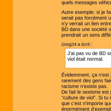
quels messages véhicu
Autre exemple: si je f
serait pas forcément 
n'y verrait un lien entr
BD dans une société où
prendrait un sens diffé
Greg24 a écrit :
J'ai pas vu de BD s
viol était normal.
Évidemment, ça n'est
rarement des gens fair
racisme n'existe pas.
De fait le sexisme est
"culture de viol". Si tu
que c'est n'importe quoi
énormément d'exemples