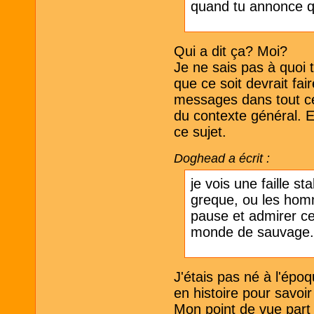
quand tu annonce qu
Qui a dit ça? Moi?
Je ne sais pas à quoi 
que ce soit devrait fai
messages dans tout ce 
du contexte général. Et
ce sujet.
Doghead a écrit :
je vois une faille s
greque, ou les homm
pause et admirer ce
monde de sauvage
J'étais pas né à l'épo
en histoire pour savoi
Mon point de vue part 