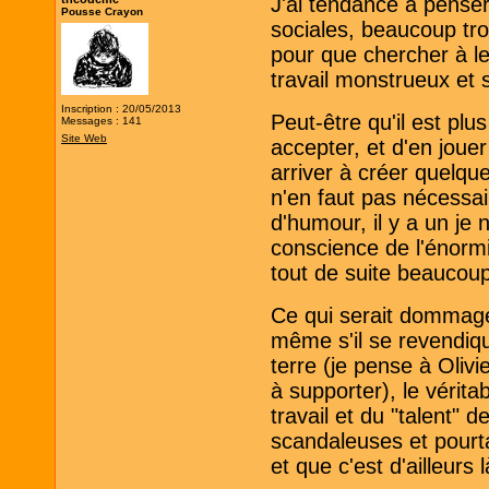
J'ai tendance à penser
Pousse Crayon
sociales, beaucoup tr
pour que chercher à le
travail monstrueux et s
Inscription : 20/05/2013
Peut-être qu'il est plu
Messages : 141
Site Web
accepter, et d'en joue
arriver à créer quelqu
n'en faut pas nécessa
d'humour, il y a un je n
conscience de l'énormit
tout de suite beaucoup
Ce qui serait dommage 
même s'il se revendiq
terre (je pense à Oliv
à supporter), le vérit
travail et du "talent" d
scandaleuses et pourta
et que c'est d'ailleurs