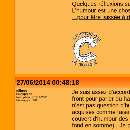
Quelques réflexions sur
L'humour est une chos
...pour être laissée à 
27/06/2014 00:48:18
nilbroc
Je suis assez d'accord
BDApprenti
Inscription : 01/01/2011
front pour parler du h
Messages : 382
n'est pas question d'
acquises comme faisant
couvert d'humour des 
fond en somme). Je pen