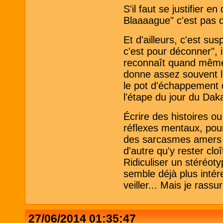
S'il faut se justifier
Blaaaague" c'est pas dr
Et d'ailleurs, c'est su
c'est pour déconner", 
reconnaît quand même
donne assez souvent l'
le pot d'échappement d
l'étape du jour du Dak
Écrire des histoires 
réflexes mentaux, pour
des sarcasmes amers s
d'autre qu'y rester cloî
Ridiculiser un stéréoty
semble déjà plus intér
veiller... Mais je rassu
27/06/2014 01:35:47