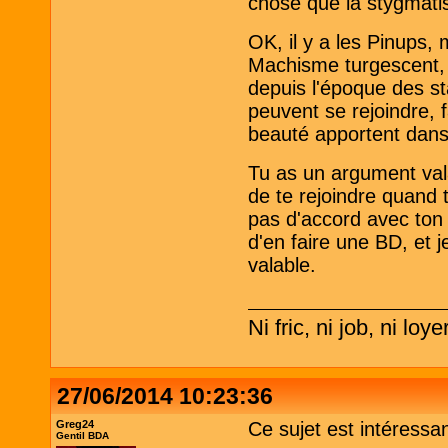
chose que la stygmatis
OK, il y a les Pinups,
Machisme turgescent, au
depuis l'époque des s
peuvent se rejoindre, 
beauté apportent dan
Tu as un argument vala
de te rejoindre quand 
pas d'accord avec ton
d'en faire une BD, et j
valable.
Ni fric, ni job, ni loye
27/06/2014 10:23:36
Greg24
Ce sujet est intéressan
Gentil BDA