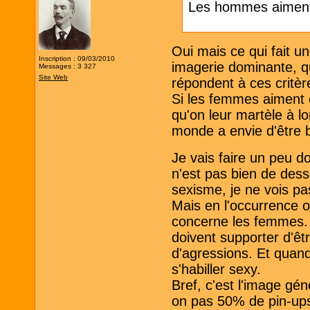
Les hommes aiment
Oui mais ce qui fait 
Inscription : 09/03/2010
imagerie dominante, q
Messages : 3 327
Site Web
répondent à ces critèr
Si les femmes aiment 
qu'on leur martèle à lo
monde a envie d'être 
Je vais faire un peu d
n'est pas bien de des
sexisme, je ne vois pa
Mais en l'occurrence o
concerne les femmes. Et
doivent supporter d'êtr
d'agressions. Et quand 
s'habiller sexy.
Bref, c'est l'image gé
on pas 50% de pin-up