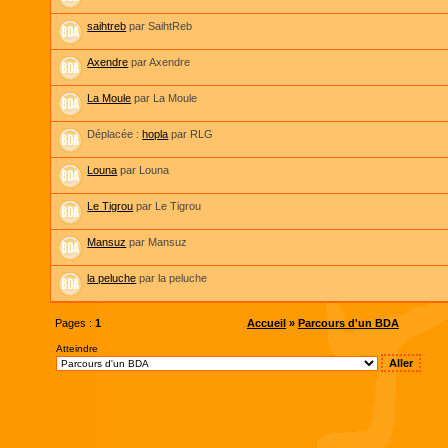
saihtreb
par SaihtReb
Axendre
par Axendre
La Moule
par La Moule
Déplacée :
hopla
par RLG
Louna
par Louna
Le Tigrou
par Le Tigrou
Mansuz
par Mansuz
la peluche
par la peluche
Pages :
1
Accueil
»
Parcours d'un BDA
Atteindre