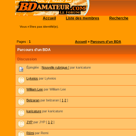
Accueil
Liste des membres
Recherche
Vous n'êtes pas identifié(e).
Pages :
1
Accueil
»
Parcours d'un BDA
Parcours d'un BDA
Discussion
Épinglée :
Nouvelle rubrique !
par karicature
Lykeios
par Lykeios
William Lee
par William Lee
Belzaran
par belzaran
[
1
2
]
karicature
par karicature
JYP
par JYP
[
1
2
]
Rémi
par Remi