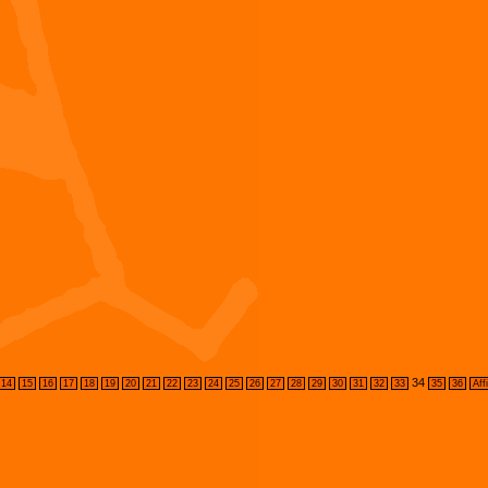
34
14
15
16
17
18
19
20
21
22
23
24
25
26
27
28
29
30
31
32
33
35
36
Aff