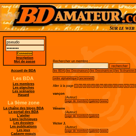
Inscription
Rechercher un membre :
Mot de passe
Accueil de BDA
les BDA
les Dessinateurs
les Dessinatrices
les Scénaristes
Les BDA
ordre alphabétique
ancienneté
Les membres
Aller à la page
1
2
3
4
5
6
7
8
9
10
11
12
13
Les planches
Les scénarios
vançon
Hasard
(Auteur)
page de membre
galerie
www
La 9ème zone
La chaîne des blogs BDA
Vénerre
Le portail des BDA
(Auteur)
L'atelier
page de membre
galerie
Liens techniques
Les dossiers
Victor J.
Les publications
(Auteur)
Les jeux
page de membre
galerie
www
Cadavre-exquis