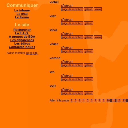
viebel
Communiquer
(Auteur)
page de membre
galerie
www
La tribune
Le chat
vinz
Le forum
(Auteur)
page de membre
galerie
Le site
Rechercher
Virka
La F.A.Q.
(Auteur)
A propos de BDA
page de membre
galerie
www
Les apparences
Les éditos
vivien
Contactez-nous !
(Auteur)
page de membre
galerie
Aucun membre
sur le site
vorone
(Auteur)
page de membre
galerie
Vro
(Auteur)
page de membre
galerie
VxD
(Auteur)
page de membre
galerie
Aller à la page
1
2
3
4
5
6
7
8
9
10
11
12
13