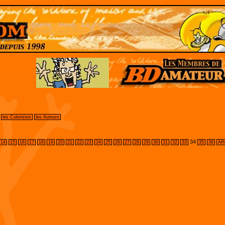
les Coloristes
les Auteurs
34
14
15
16
17
18
19
20
21
22
23
24
25
26
27
28
29
30
31
32
33
35
36
Aff