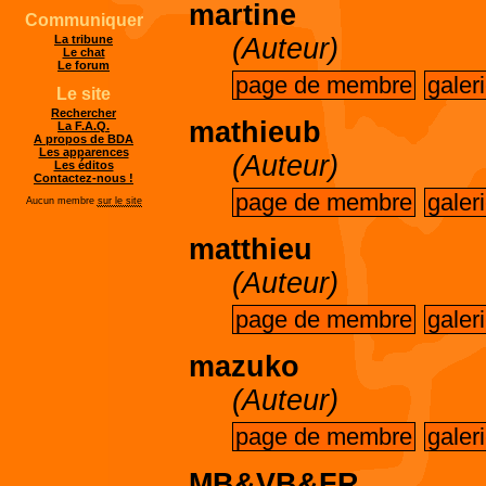
martine
Communiquer
(Auteur)
La tribune
Le chat
Le forum
page de membre
galer
Le site
Rechercher
mathieub
La F.A.Q.
A propos de BDA
Les apparences
(Auteur)
Les éditos
Contactez-nous !
page de membre
galer
Aucun membre
sur le site
matthieu
(Auteur)
page de membre
galer
mazuko
(Auteur)
page de membre
galer
MB&VB&FR