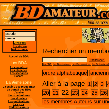
Inscription
Rechercher un membre
Mot de passe
Accueil de BDA
Les BDA
les BDA
les Dessinateurs
les Dessinatrices
les Scénaristes
Les membres
Les planches
ordre alphabétique
ancienn
Les scénarios
Hasard
Aller à la page
La 9ème zone
1
2
3
La chaîne des blogs BDA
Le portail des BDA
22
20
21
23
24
25
26
L'atelier
Liens techniques
Les dossiers
les membres Auteurs sur un
Les publications
Les jeux
Cadavre-exquis